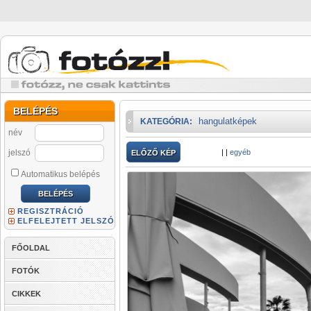
BELÉPÉS
hangulatképek
KATEGÓRIA:
név
jelszó
|
|
egyéb
ELŐZŐ KÉP
Automatikus belépés
REGISZTRÁCIÓ
ELFELEJTETT JELSZÓ
FŐOLDAL
FOTÓK
CIKKEK