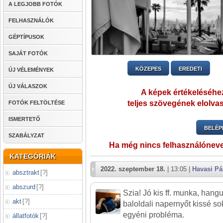
A LEGJOBB FOTÓK
FELHASZNÁLÓK
GÉPTÍPUSOK
SAJÁT FOTÓK
KÖZEPES
EREDETI
ÚJ VÉLEMÉNYEK
ÚJ VÁLASZOK
A képek értékeléséhez
teljes szövegének elolvas
FOTÓK FELTÖLTÉSE
ISMERTETŐ
BELÉP
SZABÁLYZAT
Ha még nincs felhasználónev
KATEGÓRIÁK
2022. szeptember 18.
| 13:05 |
Havasi Pá
absztrakt
[
?
]
abszurd
[
?
]
Szia! Jó kis ff. munka, hang
akt
[
?
]
baloldali napernyőt kissé s
egyéni probléma.
állatfotók
[
?
]