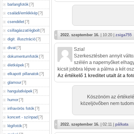
barlangfotók
[
?
]
családi/emlékkép
[
?
]
csendélet
[
?
]
csillagászat/égbolt
[
?
]
2022. szeptember 16.
| 10:20 |
zsiga755
digit. illusztráció
[
?
]
divat
[
?
]
Szia!
Szerkesztésben annyit válto
dokumentumfotók
[
?
]
szélén a napernyőket elhag
életképek
[
?
]
kicsit jobbra lépve a pálma a két os
elkapott pillanatok
[
?
]
Az értékelő 1 kreditet utalt át a fo
glamour
[
?
]
hangulatképek
[
?
]
Köszönöm az értékelés
humor
[
?
]
közeljövőben nem tudom e
infravörös fotók
[
?
]
koncert - színpad
[
?
]
2022. szeptember 16.
| 02:11 |
pálkata
légifotók
[
?
]