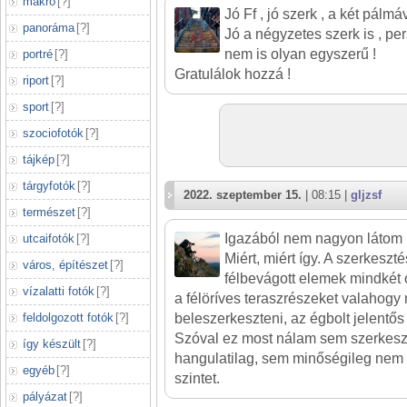
makró
[
?
]
Jó Ff , jó szerk , a két pálmá
panoráma
[
?
]
Jó a négyzetes szerk is , p
nem is olyan egyszerű !
portré
[
?
]
Gratulálok hozzá !
riport
[
?
]
sport
[
?
]
szociofotók
[
?
]
tájkép
[
?
]
tárgyfotók
[
?
]
2022. szeptember 15.
| 08:15 |
gljzsf
természet
[
?
]
Igazából nem nagyon látom 
utcaifotók
[
?
]
Miért, miért így. A szerkeszt
város, építészet
[
?
]
félbevágott elemek mindkét 
vízalatti fotók
[
?
]
a félöríves teraszrészeket valahogy
feldolgozott fotók
[
?
]
beleszerkeszteni, az égbolt jelentős 
Szóval ez most nálam sem szerkesz
így készült
[
?
]
hangulatilag, sem minőségileg nem 
egyéb
[
?
]
szintet.
pályázat
[
?
]