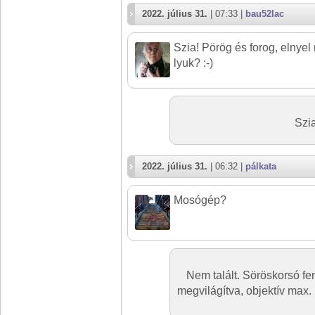
2022. július 31.
| 07:33 |
bau52lac
Szia! Pörög és forog, elnyel
lyuk? :-)
Szia
2022. július 31.
| 06:32 |
pálkata
Mosógép?
Nem talált. Söröskorsó fen
megvilágítva, objektív max.