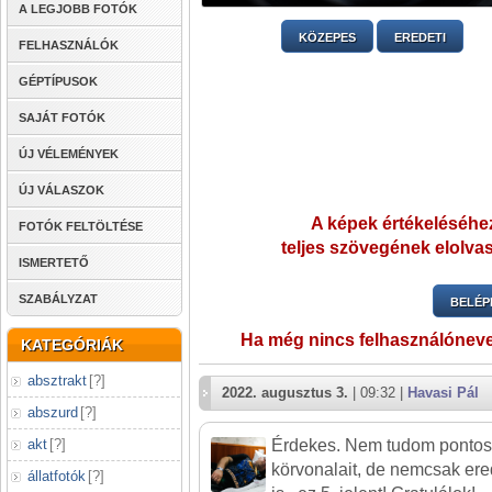
A LEGJOBB FOTÓK
KÖZEPES
EREDETI
FELHASZNÁLÓK
GÉPTÍPUSOK
SAJÁT FOTÓK
ÚJ VÉLEMÉNYEK
ÚJ VÁLASZOK
A képek értékeléséhez
FOTÓK FELTÖLTÉSE
teljes szövegének elolvas
ISMERTETŐ
SZABÁLYZAT
BELÉP
Ha még nincs felhasználónev
KATEGÓRIÁK
absztrakt
[
?
]
2022. augusztus 3.
| 09:32 |
Havasi Pál
abszurd
[
?
]
akt
[
?
]
Érdekes. Nem tudom pontos
körvonalait, de nemcsak er
állatfotók
[
?
]