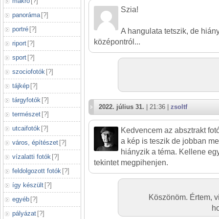
makró
[
?
]
Szia!
panoráma
[
?
]
portré
[
?
]
A hangulata tetszik, de hiá
középontról...
riport
[
?
]
sport
[
?
]
szociofotók
[
?
]
tájkép
[
?
]
tárgyfotók
[
?
]
2022. július 31.
| 21:36 |
zsoltf
természet
[
?
]
utcaifotók
[
?
]
Kedvencem az absztrakt fot
a kép is teszik de jobban 
város, építészet
[
?
]
hiányzik a téma. Kellene eg
vízalatti fotók
[
?
]
tekintet megpihenjen.
feldolgozott fotók
[
?
]
így készült
[
?
]
Köszönöm. Értem, vi
egyéb
[
?
]
ho
pályázat
[
?
]