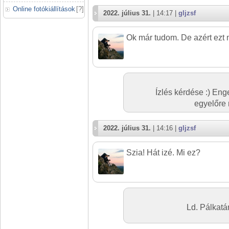
Online fotókiállítások
[
?
]
2022. július 31.
| 14:17 |
gljzsf
Ok már tudom. De azért ezt n
Ízlés kérdése :) En
egyelőre
2022. július 31.
| 14:16 |
gljzsf
Szia! Hát izé. Mi ez?
Ld. Pálkatá