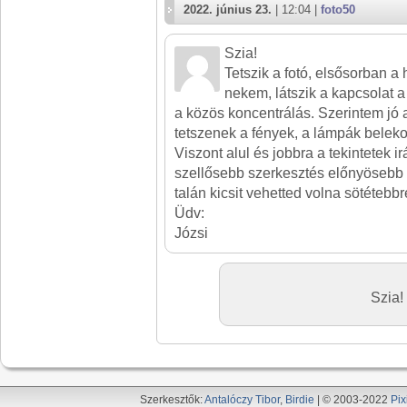
2022. június 23.
| 12:04 |
foto50
Szia!
Tetszik a fotó, elsősorban a
nekem, látszik a kapcsolat a
a közös koncentrálás. Szerintem jó a f
tetszenek a fények, a lámpák bele
Viszont alul és jobbra a tekintetek i
szellősebb szerkesztés előnyösebb 
talán kicsit vehetted volna sötétebbr
Üdv:
Józsi
Szia!
Szerkesztők:
Antalóczy Tibor
,
Birdie
| © 2003-2022
Pix