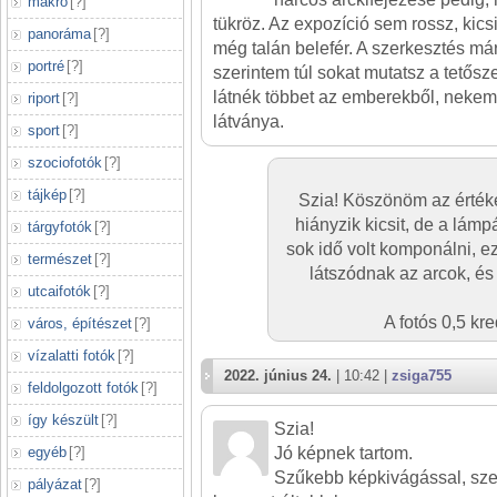
makró
[
?
]
tükröz. Az expozíció sem rossz, kic
panoráma
[
?
]
még talán belefér. A szerkesztés má
portré
[
?
]
szerintem túl sokat mutatsz a tetősz
látnék többet az emberekből, nekem 
riport
[
?
]
látványa.
sport
[
?
]
szociofotók
[
?
]
tájkép
[
?
]
Szia! Köszönöm az értéke
hiányzik kicsit, de a lám
tárgyfotók
[
?
]
sok idő volt komponálni, ez
természet
[
?
]
látszódnak az arcok, és 
utcaifotók
[
?
]
A fotós 0,5 kr
város, építészet
[
?
]
vízalatti fotók
[
?
]
2022. június 24.
| 10:42 |
zsiga755
feldolgozott fotók
[
?
]
így készült
[
?
]
Szia!
egyéb
[
?
]
Jó képnek tartom.
Szűkebb képkivágással, sz
pályázat
[
?
]