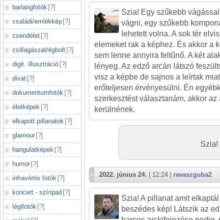
barlangfotók
[
?
]
Szia! Egy szűkebb vágással
családi/emlékkép
[
?
]
vágni, egy szűkebb komponá
lehetett volna. A sok tér elvi
csendélet
[
?
]
elemeket rak a képhez. És akkor a
csillagászat/égbolt
[
?
]
sem lenne annyira feltűnő. A két ala
digit. illusztráció
[
?
]
lényeg. Az edző arcán látszó feszült
visz a képbe de sajnos a leírtak mia
divat
[
?
]
erőteljesen érvényesülni. Én egyéb
dokumentumfotók
[
?
]
szerkesztést választanám, akkor az
életképek
[
?
]
kerülnének.
elkapott pillanatok
[
?
]
glamour
[
?
]
Szia!
hangulatképek
[
?
]
humor
[
?
]
2022. június 24.
| 12:24 |
ravaszguba2
infravörös fotók
[
?
]
koncert - színpad
[
?
]
Szia! A pillanat amit elkaptál
légifotók
[
?
]
beszédes kép! Látszik az ed
harcos arckifejezése pedig,