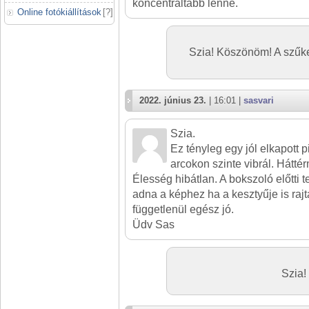
koncentráltabb lenne.
Online fotókiállítások
[
?
]
Szia! Köszönöm! A szűk
2022. június 23.
| 16:01 |
sasvari
Szia.
Ez tényleg egy jól elkapott p
arcokon szinte vibrál. Háttér
Élesség hibátlan. A bokszoló előtti 
adna a képhez ha a kesztyűje is rajt
függetlenül egész jó.
Üdv Sas
Szia!