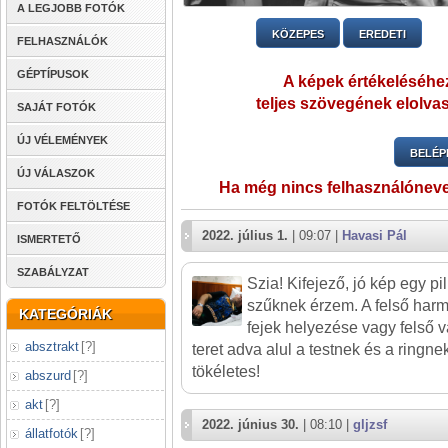
A LEGJOBB FOTÓK
KÖZEPES
EREDETI
FELHASZNÁLÓK
GÉPTÍPUSOK
A képek értékeléséhez
teljes szövegének elolvas
SAJÁT FOTÓK
ÚJ VÉLEMÉNYEK
BELÉP
ÚJ VÁLASZOK
Ha még nincs felhasználónev
FOTÓK FELTÖLTÉSE
2022. július 1.
| 09:07 |
Havasi Pál
ISMERTETŐ
SZABÁLYZAT
Szia! Kifejező, jó kép egy pil
szűknek érzem. A felső harm
KATEGÓRIÁK
fejek helyezése vagy felső
absztrakt
[
?
]
teret adva alul a testnek és a ring
tökéletes!
abszurd
[
?
]
akt
[
?
]
2022. június 30.
| 08:10 |
gljzsf
állatfotók
[
?
]