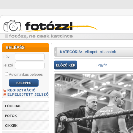
BELÉPÉS
elkapott pillanatok
KATEGÓRIA:
név
jelszó
|
|
egyéb
ELŐZŐ KÉP
Automatikus belépés
REGISZTRÁCIÓ
ELFELEJTETT JELSZÓ
FŐOLDAL
FOTÓK
CIKKEK