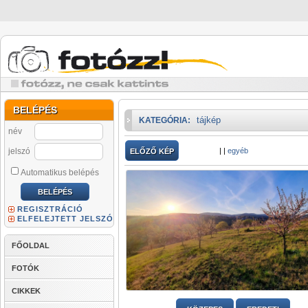
BELÉPÉS
tájkép
KATEGÓRIA:
név
jelszó
|
|
egyéb
ELŐZŐ KÉP
Automatikus belépés
REGISZTRÁCIÓ
ELFELEJTETT JELSZÓ
FŐOLDAL
FOTÓK
CIKKEK