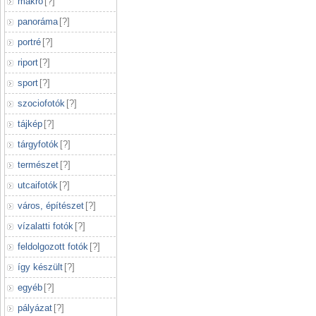
makró
[
?
]
panoráma
[
?
]
portré
[
?
]
riport
[
?
]
sport
[
?
]
szociofotók
[
?
]
tájkép
[
?
]
tárgyfotók
[
?
]
természet
[
?
]
utcaifotók
[
?
]
város, építészet
[
?
]
vízalatti fotók
[
?
]
feldolgozott fotók
[
?
]
így készült
[
?
]
egyéb
[
?
]
pályázat
[
?
]