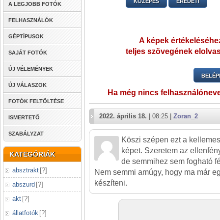
KÖZEPES
EREDETI
A LEGJOBB FOTÓK
FELHASZNÁLÓK
GÉPTÍPUSOK
A képek értékeléséhez
teljes szövegének elolvas
SAJÁT FOTÓK
ÚJ VÉLEMÉNYEK
BELÉP
ÚJ VÁLASZOK
Ha még nincs felhasználónev
FOTÓK FELTÖLTÉSE
2022. április 18.
| 08:25 |
Zoran_2
ISMERTETŐ
SZABÁLYZAT
Köszi szépen ezt a kellemes
képet. Szeretem az ellenfény
KATEGÓRIÁK
de semmihez sem fogható f
absztrakt
[
?
]
Nem semmi amúgy, hogy ma már egy m
készíteni.
abszurd
[
?
]
akt
[
?
]
állatfotók
[
?
]