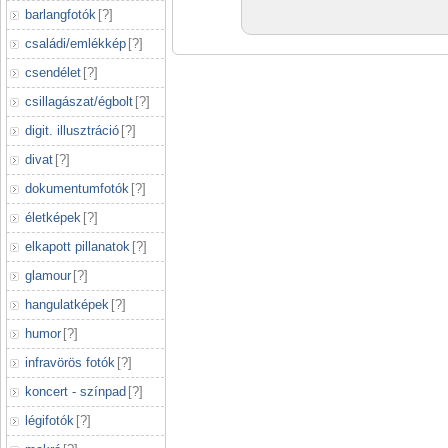
barlangfotók
[
?
]
családi/emlékkép
[
?
]
csendélet
[
?
]
csillagászat/égbolt
[
?
]
digit. illusztráció
[
?
]
divat
[
?
]
dokumentumfotók
[
?
]
életképek
[
?
]
elkapott pillanatok
[
?
]
glamour
[
?
]
hangulatképek
[
?
]
humor
[
?
]
infravörös fotók
[
?
]
koncert - színpad
[
?
]
légifotók
[
?
]