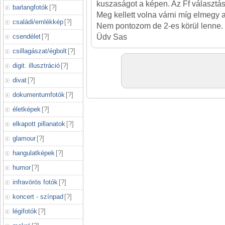
kuszaságot a képen. Az Ff választás 
barlangfotók
[
?
]
Meg kellett volna várni míg elmegy 
családi/emlékkép
[
?
]
Nem pontozom de 2-es körül lenne.
csendélet
[
?
]
Üdv Sas
csillagászat/égbolt
[
?
]
digit. illusztráció
[
?
]
divat
[
?
]
dokumentumfotók
[
?
]
életképek
[
?
]
elkapott pillanatok
[
?
]
glamour
[
?
]
hangulatképek
[
?
]
humor
[
?
]
infravörös fotók
[
?
]
koncert - színpad
[
?
]
légifotók
[
?
]