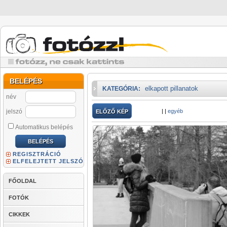
BELÉPÉS
elkapott pillanatok
KATEGÓRIA:
név
jelszó
|
|
egyéb
ELŐZŐ KÉP
Automatikus belépés
REGISZTRÁCIÓ
ELFELEJTETT JELSZÓ
FŐOLDAL
FOTÓK
CIKKEK