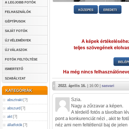
A LEGJOBB FOTÓK
KÖZEPES
EREDETI
FELHASZNÁLÓK
GÉPTÍPUSOK
SAJÁT FOTÓK
ÚJ VÉLEMÉNYEK
A képek értékeléséhez
teljes szövegének elolvas
ÚJ VÁLASZOK
FOTÓK FELTÖLTÉSE
BELÉP
ISMERTETŐ
Ha még nincs felhasználónev
SZABÁLYZAT
2022. április 16.
| 16:00 |
sasvari
KATEGÓRIÁK
Szia.
absztrakt
[
?
]
Nagy a zűrzavar a képen.
abszurd
[
?
]
A térdelő fotós a távolban lé
akt
[
?
]
pont a konkurenciát nézi , akit te fo
néz ami nem feltétlenül baj de jelen
állatfotók
[
?
]