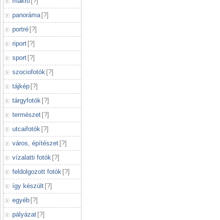
makró
[
?
]
panoráma
[
?
]
portré
[
?
]
riport
[
?
]
sport
[
?
]
szociofotók
[
?
]
tájkép
[
?
]
tárgyfotók
[
?
]
természet
[
?
]
utcaifotók
[
?
]
város, építészet
[
?
]
vízalatti fotók
[
?
]
feldolgozott fotók
[
?
]
így készült
[
?
]
egyéb
[
?
]
pályázat
[
?
]