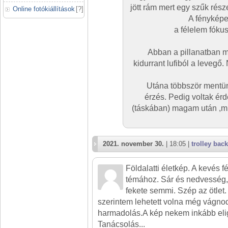
jött rám mert egy szűk rés
Online fotókiállítások
[
?
]
A fényképez
a félelem fóku
Abban a pillanatban m
kidurrant lufiból a leveg
Utána többször mentün
érzés. Pedig voltak ér
(táskában) magam után ,min
2021. november 30.
| 18:05 |
trolley back
Földalatti életkép. A kevés fé
témához. Sár és nedvesség,
fekete semmi. Szép az ötlet. 
szerintem lehetett volna még vágnod
harmadolás.A kép nekem inkább elig
Tanácsolás...