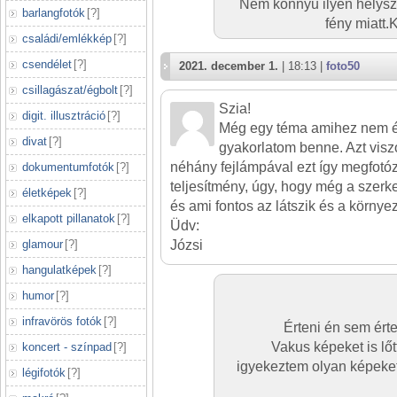
Nem könnyű ilyen helysz
barlangfotók
[
?
]
fény miatt.
családi/emlékkép
[
?
]
csendélet
[
?
]
2021. december 1.
| 18:13 |
foto50
csillagászat/égbolt
[
?
]
Szia!
digit. illusztráció
[
?
]
Még egy téma amihez nem ér
divat
[
?
]
gyakorlatom benne. Azt visz
néhány fejlámpával ezt így megfotóz
dokumentumfotók
[
?
]
teljesítmény, úgy, hogy még a szerkes
életképek
[
?
]
és ami fontos az látszik és a környeze
elkapott pillanatok
[
?
]
Üdv:
glamour
[
?
]
Józsi
hangulatképek
[
?
]
humor
[
?
]
infravörös fotók
[
?
]
Érteni én sem ért
Vakus képeket is l
koncert - színpad
[
?
]
igyekeztem olyan képeket 
légifotók
[
?
]