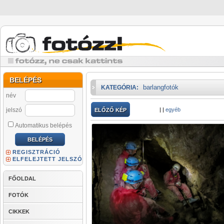
BELÉPÉS
barlangfotók
KATEGÓRIA:
név
jelszó
|
|
egyéb
ELŐZŐ KÉP
Automatikus belépés
REGISZTRÁCIÓ
ELFELEJTETT JELSZÓ
FŐOLDAL
FOTÓK
CIKKEK