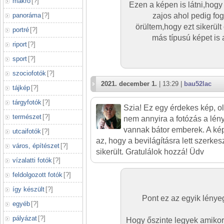
makró
[
?
]
Ezen a képen is látni,hogy 
panoráma
[
?
]
zajos ahol pedig fog
örültem,hogy ezt sikerül
portré
[
?
]
más típusú képet is
riport
[
?
]
sport
[
?
]
szociofotók
[
?
]
2021. december 1.
| 13:29 |
bau52lac
tájkép
[
?
]
tárgyfotók
[
?
]
Szia! Ez egy érdekes kép, o
természet
[
?
]
nem annyira a fotózás a lény
vannak bátor emberek. A kép
utcaifotók
[
?
]
az, hogy a bevilágításra lett szerkes
város, építészet
[
?
]
sikerült. Gratulálok hozzá! Üdv
vízalatti fotók
[
?
]
feldolgozott fotók
[
?
]
így készült
[
?
]
Pont ez az egyik lénye
egyéb
[
?
]
pályázat
[
?
]
Hogy őszinte legyek amikor