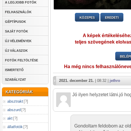
A LEGJOBB FOTÓK
FELHASZNÁLÓK
KÖZEPES
EREDETI
GÉPTÍPUSOK
SAJÁT FOTÓK
A képek értékeléséhez
ÚJ VÉLEMÉNYEK
teljes szövegének elolvas
ÚJ VÁLASZOK
BELÉP
FOTÓK FELTÖLTÉSE
Ha még nincs felhasználónev
ISMERTETŐ
SZABÁLYZAT
2021. december 21.
| 08:32 |
jethro
KATEGÓRIÁK
Jó ilyen helyzetet látni.jó ho
absztrakt
[
?
]
abszurd
[
?
]
akt
[
?
]
Gondoltam feldobom az olda
állatfotók
[
?
]