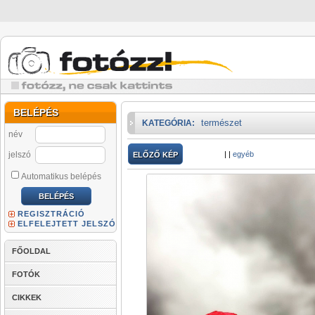
BELÉPÉS
természet
KATEGÓRIA:
név
jelszó
|
|
egyéb
ELŐZŐ KÉP
Automatikus belépés
REGISZTRÁCIÓ
ELFELEJTETT JELSZÓ
FŐOLDAL
FOTÓK
CIKKEK