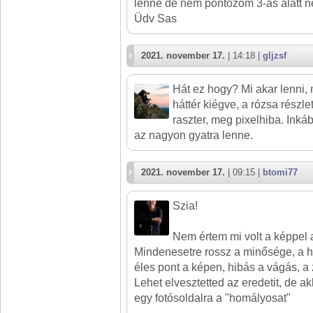
lenne de nem pontozom 3-as alatt n
Üdv Sas
2021. november 17.
| 14:18 |
gljzsf
Hát ez hogy? Mi akar lenni, 
háttér kiégve, a rózsa részle
raszter, meg pixelhiba. Ink
az nagyon gyatra lenne.
2021. november 17.
| 09:15 |
btomi77
Szia!
Nem értem mi volt a képpel
Mindenesetre rossz a minősége, a há
éles pont a képen, hibás a vágás, a
Lehet elvesztetted az eredetit, de akk
egy fotósoldalra a "homályosat"