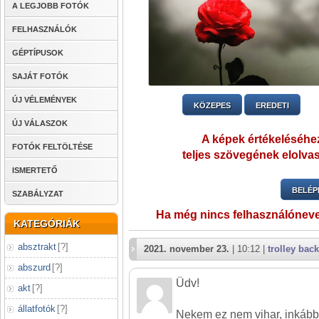
A LEGJOBB FOTÓK
FELHASZNÁLÓK
GÉPTÍPUSOK
SAJÁT FOTÓK
ÚJ VÉLEMÉNYEK
KÖZEPES
EREDETI
ÚJ VÁLASZOK
A képek értékeléséhez
FOTÓK FELTÖLTÉSE
teljes szövegének elolvas
ISMERTETŐ
BELÉP
SZABÁLYZAT
Ha még nincs felhasználónev
KATEGÓRIÁK
absztrakt
[
?
]
2021. november 23.
| 10:12 |
trolley back
abszurd
[
?
]
Üdv!
akt
[
?
]
állatfotók
[
?
]
Nekem ez nem vihar, inkább 