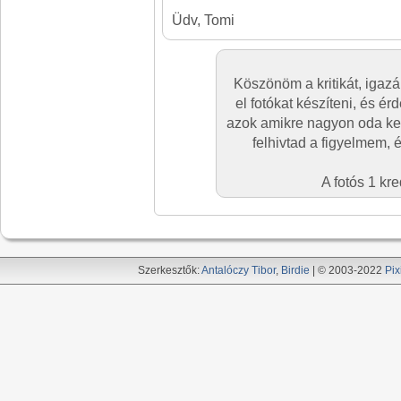
Üdv, Tomi
Köszönöm a kritikát, igaz
el fotókat készíteni, és é
azok amikre nagyon oda kel
felhivtad a figyelmem, 
A fotós 1 kr
Szerkesztők:
Antalóczy Tibor
,
Birdie
| © 2003-2022
Pix