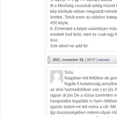
Itt a Minőség csuszkát addig húzod l
kép kilobyte-okban megadott mérete b
limitbe. Tehát ezen az oldalon kateg
450 kbyte.
6. Elmented a képet valamilyen más
eredetit írod felül, mert ez csak egy 
lesz.
Sok sikert ne add fel.
2021. november 18.
| 08:07 |
sasvari
Szia.
Nagyban lett feltöltve de go
fogják A tudatosság annyiban
az alsó harmadolóban van ( ez jó). A
ugyan át jön.De a rózsa szerintem n
hangulatba legalább is ilyen rikító
igazán tudom mi lett volna a cél. Mit 
Így összességében nekem olyan mű