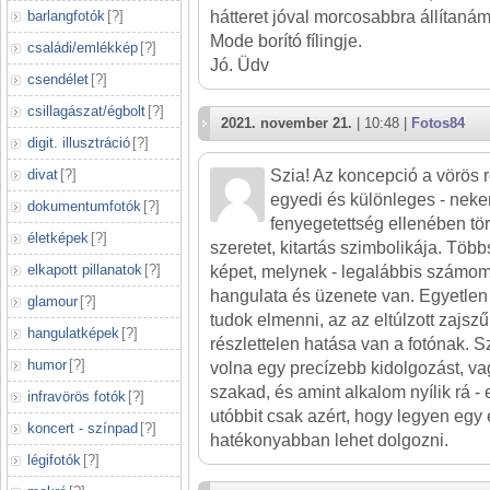
barlangfotók
[
?
]
hátteret jóval morcosabbra állítaná
Mode borító fílingje.
családi/emlékkép
[
?
]
Jó. Üdv
csendélet
[
?
]
csillagászat/égbolt
[
?
]
2021. november 21.
| 10:48 |
Fotos84
digit. illusztráció
[
?
]
divat
[
?
]
Szia! Az koncepció a vörös 
egyedi és különleges - neke
dokumentumfotók
[
?
]
fenyegetettség ellenében tör
életképek
[
?
]
szeretet, kitartás szimbolikája. Töb
elkapott pillanatok
[
?
]
képet, melynek - legalábbis számom
hangulata és üzenete van. Egyetlen
glamour
[
?
]
tudok elmenni, az az eltúlzott zajszű
hangulatképek
[
?
]
részlettelen hatása van a fotónak.
humor
[
?
]
volna egy precízebb kidolgozást, va
szakad, és amint alkalom nyílik rá - 
infravörös fotók
[
?
]
utóbbit csak azért, hogy legyen egy 
koncert - színpad
[
?
]
hatékonyabban lehet dolgozni.
légifotók
[
?
]