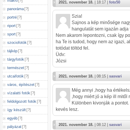
makró
[
?
]
2021. november 18.
| 18:17 |
foto50
panoráma
[
?
]
Szia!
portré
[
?
]
Sajnos a kép minősége nag
riport
[
?
]
hangulatát sem igazán adja 
sport
[
?
]
Nem akarom lepontozni, csak így po
ha Te is tudod, hogy nem az igazi, 
szociofotók
[
?
]
totódat töltöd fel.
tájkép
[
?
]
Üdv:
tárgyfotók
[
?
]
Józsi
természet
[
?
]
utcaifotók
[
?
]
2021. november 18.
| 08:15 |
sasvari
város, építészet
[
?
]
Még annyi ,hogy ha értékels
vízalatti fotók
[
?
]
,hogy miért jó a kép ill mitől 
feldolgozott fotók
[
?
]
Különben kivonják a pontot.
kevés lesz.
így készült
[
?
]
egyéb
[
?
]
2021. november 18.
| 08:12 |
sasvari
pályázat
[
?
]