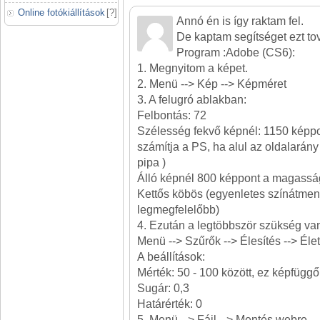
Online fotókiállítások
[
?
]
Annó én is így raktam fel.
De kaptam segítséget ezt to
Program :Adobe (CS6):
1. Megnyitom a képet.
2. Menü --> Kép --> Képméret
3. A felugró ablakban:
Felbontás: 72
Szélesség fekvő képnél: 1150 képp
számítja a PS, ha alul az oldalarány
pipa )
Álló képnél 800 képpont a magassá
Kettős köbös (egyenletes színátme
legmegfelelőbb)
4. Ezután a legtöbbször szükség van 
Menü --> Szűrők --> Élesítés --> Él
A beállítások:
Mérték: 50 - 100 között, ez képfüggő
Sugár: 0,3
Határérték: 0
5. Menü --> Fájl --> Mentés webre