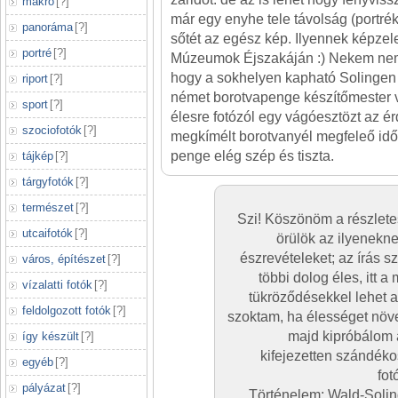
makró
[
?
]
már egy enyhe tele távolság (portrék 
panoráma
[
?
]
sőtét az egész kép. Ilyennek képze
portré
[
?
]
Múzeumok Éjszakáján :) Nekem nem
hogy a sokhelyen kapható Solingen
riport
[
?
]
német borotvapenge készítőmester vo
sport
[
?
]
élesre fotózól egy vágóesztözt az ér
szociofotók
[
?
]
megkímélt borotvanyél megfeleő idő
penge elég szép és tiszta.
tájkép
[
?
]
tárgyfotók
[
?
]
természet
[
?
]
Szi! Köszönöm a részlet
utcaifotók
[
?
]
örülök az ilyenekn
észrevételeket; az írás 
város, építészet
[
?
]
többi dolog éles, itt 
vízalatti fotók
[
?
]
tükröződésekkel lehet a
feldolgozott fotók
[
?
]
szoktam, ha élességet növe
majd kipróbálom a
így készült
[
?
]
kifejezetten szándék
egyéb
[
?
]
fot
pályázat
[
?
]
Történelem: Wald-Solin