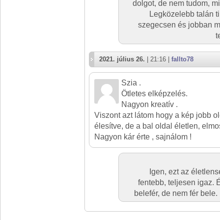
dolgot, de nem tudom, mi
Legközelebb talán ti
szegecsen és jobban meg
t
2021. július 26.
| 21:16 |
fallto78
Szia .
Ötletes elképzelés.
Nagyon kreatív .
Viszont azt látom hogy a kép jobb o
élesítve, de a bal oldal életlen, elmo
Nagyon kár érte , sajnálom !
Igen, ezt az életle
fentebb, teljesen igaz. 
belefér, de nem fér bele