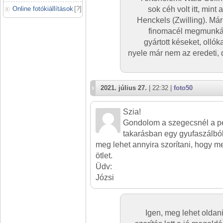
Online fotókiállítások
[
?
]
sok céh volt itt, min
Henckels (Zwilling). Már
finomacél megmunkálá
gyártott késeket, ollók
nyele már nem az eredeti, d
2021. július 27.
| 22:32 |
foto50
Szia!
Gondolom a szegecsnél a p
takarásban egy gyufaszálból 
meg lehet annyira szorítani, hogy m
ötlet.
Üdv:
Józsi
Igen, meg lehet oldan