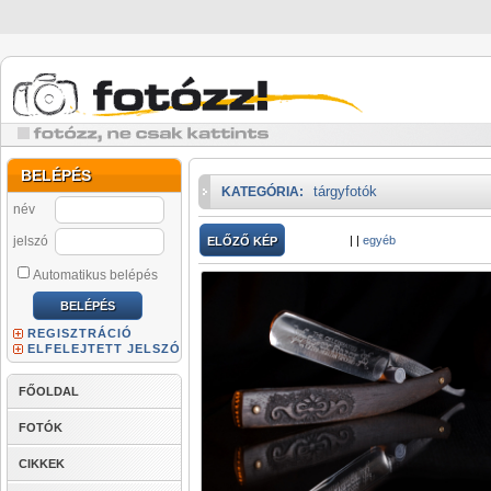
BELÉPÉS
tárgyfotók
KATEGÓRIA:
név
jelszó
|
|
egyéb
ELŐZŐ KÉP
Automatikus belépés
REGISZTRÁCIÓ
ELFELEJTETT JELSZÓ
FŐOLDAL
FOTÓK
CIKKEK