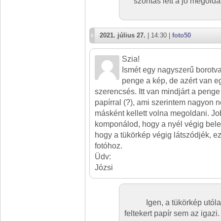
szorítás lett a jó megol
2021. július 27.
| 14:30 |
foto50
Szia!
Ismét egy nagyszerű borotv
penge a kép, de azért van e
szerencsés. Itt van mindjárt a peng
papírral (?), ami szerintem nagyon ne
másként kellett volna megoldani. J
komponálod, hogy a nyél végig belek
hogy a tükörkép végig látszódjék, e
fotóhoz.
Üdv:
Józsi
Igen, a tükörkép utól
feltekert papír sem az igazi