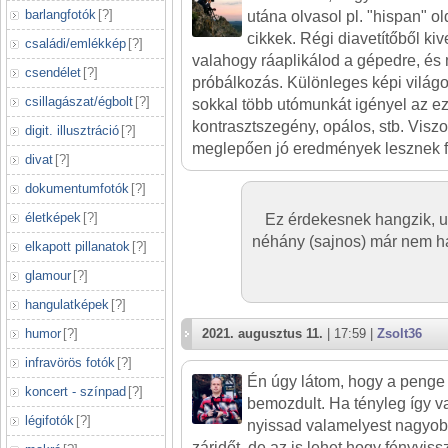
barlangfotók
[
?
]
utána olvasol pl. "hispan" ol
cikkek. Régi diavetítőből kiv
családi/emlékkép
[
?
]
valahogy ráaplikálod a gépedre, és 
csendélet
[
?
]
próbálkozás. Különleges képi világo
csillagászat/égbolt
[
?
]
sokkal több utómunkát igényel az ezz
kontrasztszegény, opálos, stb. Visz
digit. illusztráció
[
?
]
meglepően jó eredmények lesznek f
divat
[
?
]
dokumentumfotók
[
?
]
életképek
[
?
]
Ez érdekesnek hangzik, u
néhány (sajnos) már nem has
elkapott pillanatok
[
?
]
glamour
[
?
]
hangulatképek
[
?
]
humor
[
?
]
2021. augusztus 11.
| 17:59 |
Zsolt36
infravörös fotók
[
?
]
Én úgy látom, hogy a penge 
koncert - színpad
[
?
]
bemozdult. Ha tényleg így v
légifotók
[
?
]
nyissad valamelyest nagyobb
záridőt. de az is lehet hogy fényvi