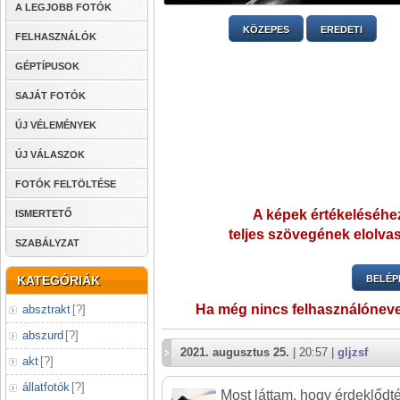
A LEGJOBB FOTÓK
KÖZEPES
EREDETI
FELHASZNÁLÓK
GÉPTÍPUSOK
SAJÁT FOTÓK
ÚJ VÉLEMÉNYEK
ÚJ VÁLASZOK
FOTÓK FELTÖLTÉSE
A képek értékeléséhez
ISMERTETŐ
teljes szövegének elolvas
SZABÁLYZAT
KATEGÓRIÁK
BELÉP
Ha még nincs felhasználónev
absztrakt
[
?
]
abszurd
[
?
]
2021. augusztus 25.
| 20:57 |
gljzsf
akt
[
?
]
állatfotók
[
?
]
Most láttam, hogy érdeklődtél