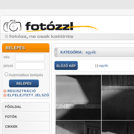
BELÉPÉS
egyéb
KATEGÓRIA:
név
jelszó
|
|
egyéb
ELŐZŐ KÉP
Automatikus belépés
REGISZTRÁCIÓ
ELFELEJTETT JELSZÓ
FŐOLDAL
FOTÓK
CIKKEK