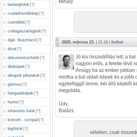
Mihály
barlangfotók
[
?
]
családi/emlékkép
[
?
]
csendélet
[
?
]
csillagászat/égbolt
[
?
]
digit. illusztráció
[
?
]
2020. március 23.
| 21:16 |
fodbal
divat
[
?
]
Jó kis összeállítás lett, a b
dokumentumfotók
[
?
]
nagyon erős, a felette lévő i
életképek
[
?
]
Amúgy ha az ember jobban 
elkapott pillanatok
[
?
]
mintha a bal oldali képek és a jobb 
egybefüggő lenne, két álló képből k
glamour
[
?
]
megoldás.
hangulatképek
[
?
]
humor
[
?
]
Üdv,
Balázs
infravörös fotók
[
?
]
koncert - színpad
[
?
]
légifotók
[
?
]
véletlen, csak összed