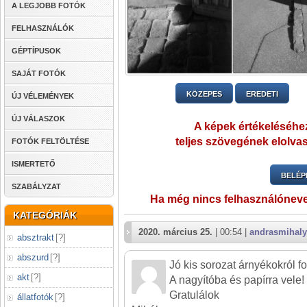
A LEGJOBB FOTÓK
FELHASZNÁLÓK
GÉPTÍPUSOK
SAJÁT FOTÓK
KÖZEPES
EREDETI
ÚJ VÉLEMÉNYEK
ÚJ VÁLASZOK
A képek értékeléséhez
teljes szövegének elolvas
FOTÓK FELTÖLTÉSE
ISMERTETŐ
BELÉP
SZABÁLYZAT
Ha még nincs felhasználónev
KATEGÓRIÁK
2020. március 25.
| 00:54 |
andrasmihaly
absztrakt
[
?
]
abszurd
[
?
]
Jó kis sorozat árnyékokról f
akt
[
?
]
A nagyítóba és papírra vele!
Gratulálok
állatfotók
[
?
]