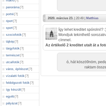
makró
[
?
]
panoráma
[
?
]
portré
[
?
]
2020. március 23.
| 20:49 |
Matthias
riport
[
?
]
sport
[
?
]
Így lehet kreditet spórolni!? :
Mondjuk tekinthető sorozatn
szociofotók
[
?
]
címmel.
tájkép
[
?
]
Az értékelő 2 kreditet utalt át a fo
tárgyfotók
[
?
]
természet
[
?
]
ó, hát köszö9nöm, pedi
utcaifotók
[
?
]
raktam össze
város, építészet
[
?
]
vízalatti fotók
[
?
]
feldolgozott fotók
[
?
]
így készült
[
?
]
egyéb
[
?
]
pályázat
[
?
]