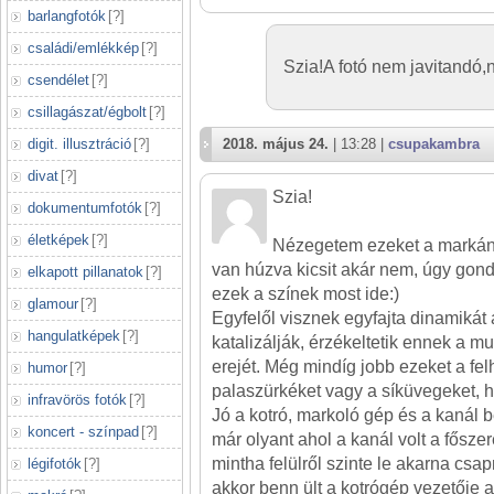
barlangfotók
[
?
]
családi/emlékkép
[
?
]
Szia!A fotó nem javitandó,
csendélet
[
?
]
csillagászat/égbolt
[
?
]
digit. illusztráció
[
?
]
2018. május 24.
| 13:28 |
csupakambra
divat
[
?
]
Szia!
dokumentumfotók
[
?
]
életképek
[
?
]
Nézegetem ezeket a markáns f
van húzva kicsit akár nem, úgy gon
elkapott pillanatok
[
?
]
ezek a színek most ide:)
glamour
[
?
]
Egyfelől visznek egyfajta dinamikát
hangulatképek
[
?
]
katalizálják, érzékeltetik ennek a
erejét. Még mindíg jobb ezeket a fel
humor
[
?
]
palaszürkéket vagy a síküvegeket, hi
infravörös fotók
[
?
]
Jó a kotró, markoló gép és a kanál be
koncert - színpad
[
?
]
már olyant ahol a kanál volt a főszer
mintha felülről szinte le akarna csa
légifotók
[
?
]
akkor benn ült a kotrógép vezetője 