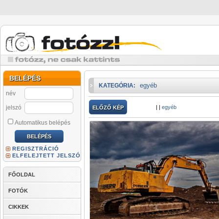
BELÉPÉS
egyéb
KATEGÓRIA:
név
jelszó
|
|
egyéb
ELŐZŐ KÉP
Automatikus belépés
REGISZTRÁCIÓ
ELFELEJTETT JELSZÓ
FŐOLDAL
FOTÓK
CIKKEK