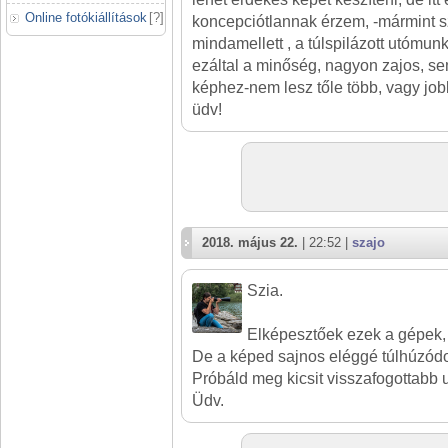
Online fotókiállítások
[
?
]
koncepciótlannak érzem, -mármint s
mindamellett , a túlspilázott utómunk
ezáltal a minőség, nagyon zajos, s
képhez-nem lesz tőle több, vagy job
üdv!
2018. május 22.
| 22:52 |
szajo
Szia.
Elképesztőek ezek a gépek, m
De a képed sajnos eléggé túlhúzódot
Próbáld meg kicsit visszafogottabb
Üdv.