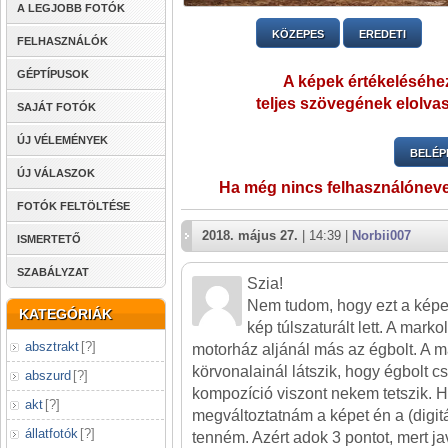
A LEGJOBB FOTÓK
KÖZEPES
EREDETI
FELHASZNÁLÓK
GÉPTÍPUSOK
A képek értékeléséhez
teljes szövegének elolvas
SAJÁT FOTÓK
ÚJ VÉLEMÉNYEK
BELÉP
ÚJ VÁLASZOK
Ha még nincs felhasználónev
FOTÓK FELTÖLTÉSE
2018. május 27.
| 14:39 |
Norbii007
ISMERTETŐ
SZABÁLYZAT
Szia!
Nem tudom, hogy ezt a képet
KATEGÓRIÁK
kép túlszaturált lett. A mark
absztrakt
[
?
]
motorház aljánál más az égbolt. A m
körvonalainál látszik, hogy égbolt cs
abszurd
[
?
]
kompozíció viszont nekem tetszik. 
akt
[
?
]
megváltoztatnám a képet én a (digitál
állatfotók
[
?
]
tenném. Azért adok 3 pontot, mert jav