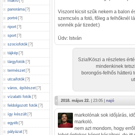
makró
[
?
]
panoráma
[
?
]
Viszont kicsit szűk nekem a balon és 
portré
[
?
]
szemcsés a fotó, főleg a felhőknél l
vonnék pár tizedet:)
riport
[
?
]
sport
[
?
]
Üdv: István
szociofotók
[
?
]
tájkép
[
?
]
Szia!Köszi a részletes érté
tárgyfotók
[
?
]
mindenkinek tets
természet
[
?
]
borongós-felhős hátterü 
utcaifotók
[
?
]
u
város, építészet
[
?
]
vízalatti fotók
[
?
]
2018. május 22.
| 23:05 |
najó
feldolgozott fotók
[
?
]
így készült
[
?
]
markolónak sok időjárás, i
markoló.
egyéb
[
?
]
nem azt mondom, hogy errő
pályázat
[
?
]
lehet érdekes képet készíteni, de it