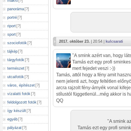
makró
[
?
]
panoráma
[
?
]
portré
[
?
]
riport
[
?
]
sport
[
?
]
2017. október 23.
| 20:54 |
kulcsarati
szociofotók
[
?
]
tájkép
[
?
]
"A smink azért van, hogy láts
tárgyfotók
[
?
]
Tamás ezt egy profi smink
mert fejedet veszi :-))
természet
[
?
]
Tamás, attól hogy a fény amit hasz
utcaifotók
[
?
]
nem jelenti azt, hogy feltétlen előnyö
város, építészet
[
?
]
arcra rajzolt fény-árnyék vonal kifej
vízalatti fotók
[
?
]
stílustól függetlenül...még akkor is h
QQ
feldolgozott fotók
[
?
]
így készült
[
?
]
egyéb
[
?
]
"A smink az
Tamás ezt egy profi smi
pályázat
[
?
]