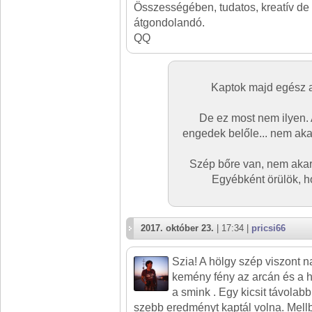
Összességében, tudatos, kreatív d
átgondolandó.
QQ
Kaptok majd egész al
De ez most nem ilyen. 
engedek belőle... nem akar
Szép bőre van, nem akar
Egyébként örülök, h
2017. október 23.
| 17:34 |
pricsi66
Szia! A hölgy szép viszont 
kemény fény az arcán és a h
a smink . Egy kicsit távolabb 
szebb eredményt kaptál volna. Mel