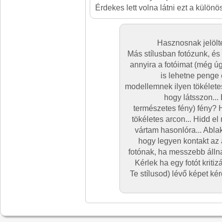
Érdekes lett volna látni ezt a külön
Hasznosnak jelölt
Más stílusban fotózunk, é
annyira a fotóimat (még ú
is lehetne penge 
modellemnek ilyen tökéletes
hogy látsszon..
természetes fény) fény? 
tökéletes arcon... Hidd el 
vártam hasonlóra... Abla
hogy legyen kontakt az 
fotónak, ha messzebb állna
Kérlek ha egy fotót kritiz
Te stílusod) lévő képet ké