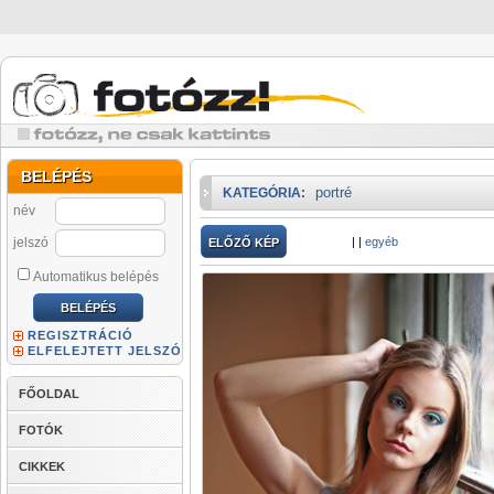
BELÉPÉS
portré
KATEGÓRIA:
név
jelszó
|
|
egyéb
ELŐZŐ KÉP
Automatikus belépés
REGISZTRÁCIÓ
ELFELEJTETT JELSZÓ
FŐOLDAL
FOTÓK
CIKKEK