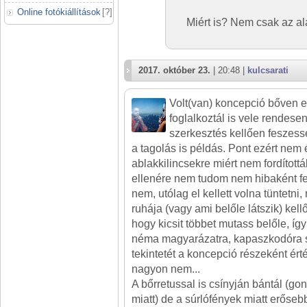
Online fotókiállítások
[
?
]
Miért is? Nem csak az a
2017. október 23.
| 20:48 |
kulcsarati
Volt(van) koncepció bőven 
foglalkoztál is vele rendese
szerkesztés kellően feszess
a tagolás is példás. Pont ezért nem
ablakkilincsekre miért nem fordítottá
ellenére nem tudom nem hibaként fe
nem, utólag el kellett volna tüntetni,
ruhája (vagy ami belőle látszik) kel
hogy kicsit többet mutass belőle, így
néma magyarázatra, kapaszkodóra sz
tekintetét a koncepció részeként é
nagyon nem...
A bőrretussal is csínyján bántál (g
miatt) de a súrlófények miatt erősebb 