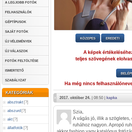
A LEGJOBB FOTÓK
FELHASZNÁLÓK
GÉPTÍPUSOK
SAJÁT FOTÓK
KÖZEPES
EREDETI
ÚJ VÉLEMÉNYEK
ÚJ VÁLASZOK
A képek értékeléséhez
teljes szövegének elolvas
FOTÓK FELTÖLTÉSE
ISMERTETŐ
BELÉP
SZABÁLYZAT
Ha még nincs felhasználónev
KATEGÓRIÁK
2017. október 24.
| 08:50 |
kapka
absztrakt
[
?
]
abszurd
[
?
]
Szia,
A vágás jó, illik a szögletes
akt
[
?
]
ruhához nagyon. Apropó ruh
állatfotók
[
?
]
akkor fashion vagy katalógus fotózás