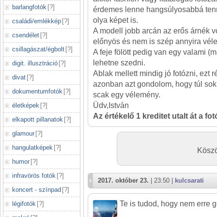
barlangfotók
[
?
]
érdemes lenne hangsúlyosabbá tenn
olya képet is.
családi/emlékkép
[
?
]
A modell jobb arcán az erős árnék 
csendélet
[
?
]
előnyös és nem is szép annyira vél
csillagászat/égbolt
[
?
]
A feje fölött pedig van egy valami (má
lehetne szedni.
digit. illusztráció
[
?
]
Ablak mellett mindig jó fotózni, ezt r
divat
[
?
]
azonban azt gondolom, hogy túl sok 
dokumentumfotók
[
?
]
scak egy vélemény.
Üdv,István
életképek
[
?
]
Az értékelő 1 kreditet utalt át a fo
elkapott pillanatok
[
?
]
glamour
[
?
]
hangulatképek
[
?
]
Köszö
humor
[
?
]
infravörös fotók
[
?
]
2017. október 23.
| 23:50 |
kulcsarati
koncert - színpad
[
?
]
Te is tudod, hogy nem erre g
légifotók
[
?
]