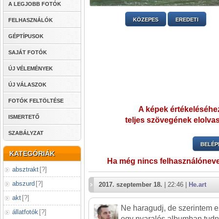
A LEGJOBB FOTÓK
KÖZEPES
EREDETI
FELHASZNÁLÓK
GÉPTÍPUSOK
SAJÁT FOTÓK
ÚJ VÉLEMÉNYEK
ÚJ VÁLASZOK
FOTÓK FELTÖLTÉSE
A képek értékeléséhez
ISMERTETŐ
teljes szövegének elolvas
SZABÁLYZAT
BELÉP
KATEGÓRIÁK
Ha még nincs felhasználónev
absztrakt
[
?
]
abszurd
[
?
]
2017. szeptember 18.
| 22:46 |
He.art
akt
[
?
]
Ne haragudj, de szerintem ez
állatfotók
[
?
]
egy nyaralós albumban tudn