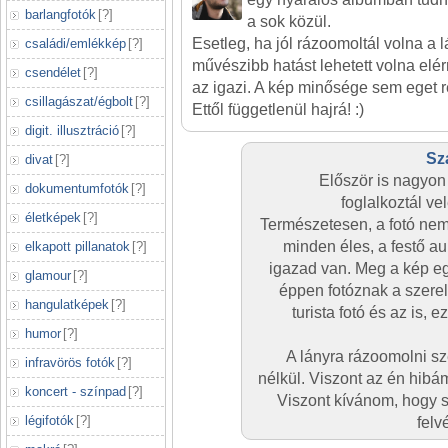
barlangfotók
[
?
]
a sok közül.
Esetleg, ha jól rázoomoltál volna a l
családi/emlékkép
[
?
]
művészibb hatást lehetett volna elér
csendélet
[
?
]
az igazi. A kép minősége sem eget r
csillagászat/égbolt
[
?
]
Ettől függetlenül hajrá! :)
digit. illusztráció
[
?
]
Sz
divat
[
?
]
Először is nagyo
dokumentumfotók
[
?
]
foglalkoztál ve
életképek
[
?
]
Természetesen, a fotó nem 
minden éles, a festő au
elkapott pillanatok
[
?
]
igazad van. Meg a kép egy t
glamour
[
?
]
éppen fotóznak a szere
hangulatképek
[
?
]
turista fotó és az is, 
humor
[
?
]
A lányra rázoomolni sz
infravörös fotók
[
?
]
nélkül. Viszont az én hibám
koncert - színpad
[
?
]
Viszont kívánom, hogy s
légifotók
[
?
]
felv