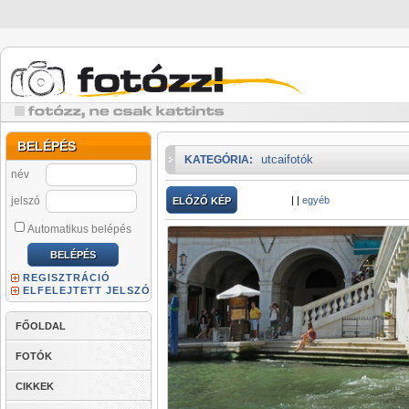
BELÉPÉS
utcaifotók
KATEGÓRIA:
név
jelszó
|
|
egyéb
ELŐZŐ KÉP
Automatikus belépés
REGISZTRÁCIÓ
ELFELEJTETT JELSZÓ
FŐOLDAL
FOTÓK
CIKKEK