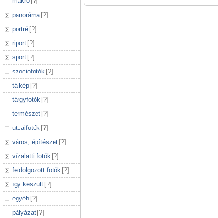
makró
[
?
]
panoráma
[
?
]
portré
[
?
]
riport
[
?
]
sport
[
?
]
szociofotók
[
?
]
tájkép
[
?
]
tárgyfotók
[
?
]
természet
[
?
]
utcaifotók
[
?
]
város, építészet
[
?
]
vízalatti fotók
[
?
]
feldolgozott fotók
[
?
]
így készült
[
?
]
egyéb
[
?
]
pályázat
[
?
]