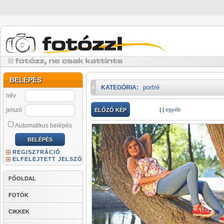
BELÉPÉS
portré
KATEGÓRIA:
név
jelszó
|
|
egyéb
ELŐZŐ KÉP
Automatikus belépés
REGISZTRÁCIÓ
ELFELEJTETT JELSZÓ
FŐOLDAL
FOTÓK
CIKKEK