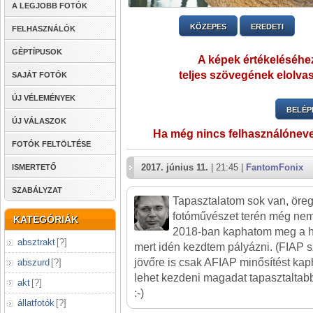
A LEGJOBB FOTÓK
KÖZEPES
EREDETI
FELHASZNÁLÓK
GÉPTÍPUSOK
A képek értékeléséhez
teljes szövegének elolvas
SAJÁT FOTÓK
ÚJ VÉLEMÉNYEK
BELÉP
ÚJ VÁLASZOK
Ha még nincs felhasználónev
FOTÓK FELTÖLTÉSE
2017. június 11.
| 21:45 |
FantomFonix
ISMERTETŐ
SZABÁLYZAT
Tapasztalatom sok van, öreg
fotóművészet terén még nem
KATEGÓRIÁK
2018-ban kaphatom meg a hi
absztrakt
[
?
]
mert idén kezdtem pályázni. (FIAP 
jövőre is csak AFIAP minősítést ka
abszurd
[
?
]
lehet kezdeni magadat tapasztalta
akt
[
?
]
:-)
állatfotók
[
?
]