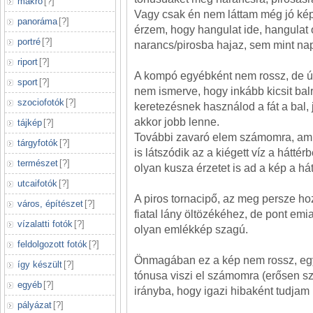
makró
[
?
]
Vagy csak én nem láttam még jó képet
panoráma
[
?
]
érzem, hogy hangulat ide, hangulat 
portré
[
?
]
narancs/pirosba hajaz, sem mint na
riport
[
?
]
A kompó egyébként nem rossz, de ú
sport
[
?
]
nem ismerve, hogy inkább kicsit balró
szociofotók
[
?
]
keretezésnek használod a fát a bal, 
akkor jobb lenne.
tájkép
[
?
]
További zavaró elem számomra, ami 
tárgyfotók
[
?
]
is látszódik az a kiégett víz a háttér
természet
[
?
]
olyan kusza érzetet is ad a kép a hát
utcaifotók
[
?
]
A piros tornacipő, az meg persze hoz
város, építészet
[
?
]
fiatal lány öltözékéhez, de pont emi
vízalatti fotók
[
?
]
olyan emlékkép szagú.
feldolgozott fotók
[
?
]
Önmagában ez a kép nem rossz, egye
így készült
[
?
]
tónusa viszi el számomra (erősen sz
egyéb
[
?
]
irányba, hogy igazi hibaként tudjam 
pályázat
[
?
]