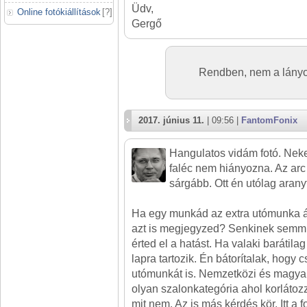
Üdv,
Online fotókiállítások
[
?
]
Gergő
Rendben, nem a lány
2017. június 11.
| 09:56 |
FantomFonix
Hangulatos vidám fotó. Neke
faléc nem hiányozna. Az arc a
sárgább. Ott én utólag arany
Ha egy munkád az extra utómunka ált
azt is megjegyzed? Senkinek semm
érted el a hatást. Ha valaki barátil
lapra tartozik. Én bátorítalak, hogy 
utómunkát is. Nemzetközi és magya
olyan szalonkategória ahol korlátozz
mit nem. Az is más kérdés kör. Itt a 