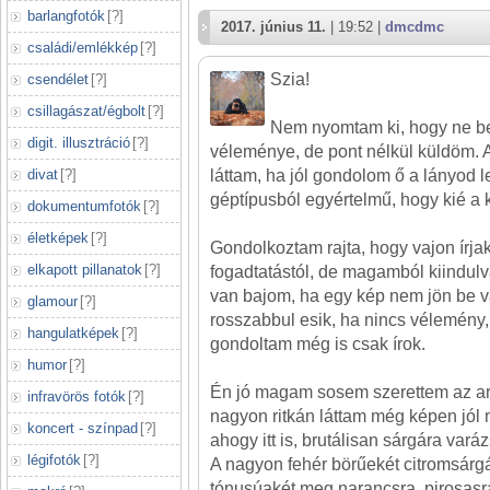
barlangfotók
[
?
]
2017. június 11.
| 19:52 |
dmcdmc
családi/emlékkép
[
?
]
Szia!
csendélet
[
?
]
csillagászat/égbolt
[
?
]
Nem nyomtam ki, hogy ne b
digit. illusztráció
[
?
]
véleménye, de pont nélkül küldöm. 
divat
[
?
]
láttam, ha jól gondolom ő a lányod le
géptípusból egyértelmű, hogy kié a 
dokumentumfotók
[
?
]
életképek
[
?
]
Gondolkoztam rajta, hogy vajon írjak -
elkapott pillanatok
[
?
]
fogadtatástól, de magamból kiindul
van bajom, ha egy kép nem jön be v
glamour
[
?
]
rosszabbul esik, ha nincs vélemény
hangulatképek
[
?
]
gondoltam még is csak írok.
humor
[
?
]
Én jó magam sosem szerettem az ara
infravörös fotók
[
?
]
nagyon ritkán láttam még képen jól 
koncert - színpad
[
?
]
ahogy itt is, brutálisan sárgára varáz
légifotók
[
?
]
A nagyon fehér börűekét citromsárg
tónusúakét meg narancsra, pirosasr