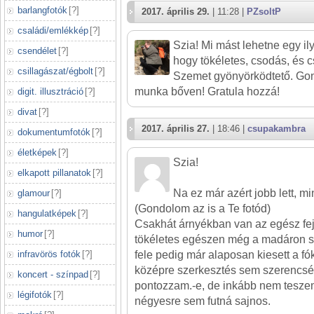
barlangfotók
[
?
]
2017. április 29.
| 11:28 |
PZsoltP
családi/emlékkép
[
?
]
Szia! Mi mást lehetne egy i
csendélet
[
?
]
hogy tökéletes, csodás, és cs
csillagászat/égbolt
[
?
]
Szemet gyönyörködtető. Go
munka bőven! Gratula hozzá!
digit. illusztráció
[
?
]
divat
[
?
]
2017. április 27.
| 18:46 |
csupakambra
dokumentumfotók
[
?
]
életképek
[
?
]
Szia!
elkapott pillanatok
[
?
]
Na ez már azért jobb lett, mi
glamour
[
?
]
(Gondolom az is a Te fotód)
hangulatképek
[
?
]
Csakhát árnyékban van az egész fe
humor
[
?
]
tökéletes egészen még a madáron s
infravörös fotók
[
?
]
fele pedig már alaposan kiesett a f
középre szerkesztés sem szerencsé
koncert - színpad
[
?
]
pontozzam.-e, de inkább nem tesze
légifotók
[
?
]
négyesre sem futná sajnos.