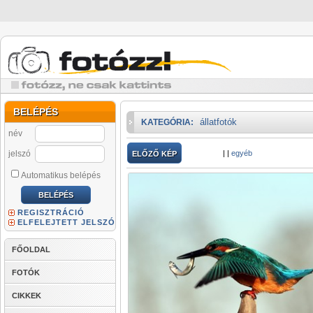
BELÉPÉS
állatfotók
KATEGÓRIA:
név
jelszó
|
|
egyéb
ELŐZŐ KÉP
Automatikus belépés
REGISZTRÁCIÓ
ELFELEJTETT JELSZÓ
FŐOLDAL
FOTÓK
CIKKEK