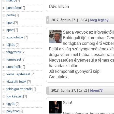
makró
[
?
]
Üdv: István
panoráma
[
?
]
portré
[
?
]
2017. április 27.
| 18:04 |
öreg legény
riport
[
?
]
sport
[
?
]
Sárga vagyok az írígységtől!
szociofotók
[
?
]
Boldogult ifjú koromban Ge
holtágban combig érő vízben
tájkép
[
?
]
Felül a világ szúnyogtermésének ké
tárgyfotók
[
?
]
drága véremmel hiába. Lessátorra ak
természet
[
?
]
Nagyszerűen érvényesül a fémes csi
halvadász tollán.
utcaifotók
[
?
]
Jól komponált gyönyörű kép!
város, építészet
[
?
]
Gratulálok!
vízalatti fotók
[
?
]
feldolgozott fotók
[
?
]
2017. április 27.
| 17:52 |
btomi77
így készült
[
?
]
Szia!
egyéb
[
?
]
pályázat
[
?
]
Nagy vágyam, hogy egyszer 