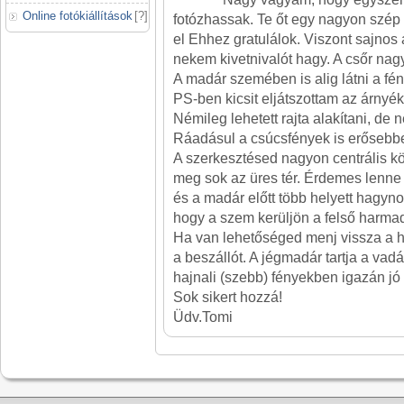
Online fotókiállítások
[
?
]
fotózhassak. Te őt egy nagyon szép
el Ehhez gratulálok. Viszont sajnos
nekem kivetnivalót hagy. A csőr nagyo
A madár szemében is alig látni a fén
PS-ben kicsit eljátszottam az árnyék
Némileg lehetett rajta alakítani, de n
Ráadásul a csúcsfények is erősebbe
A szerkesztésed nagyon centrális köz
meg sok az üres tér. Érdemes lenne
és a madár előtt több helyett hagyn
hogy a szem kerüljön a felső harma
Ha van lehetőséged menj vissza a he
a beszállót. A jégmadár tartja a vadá
hajnali (szebb) fényekben igazán jó k
Sok sikert hozzá!
Üdv.Tomi