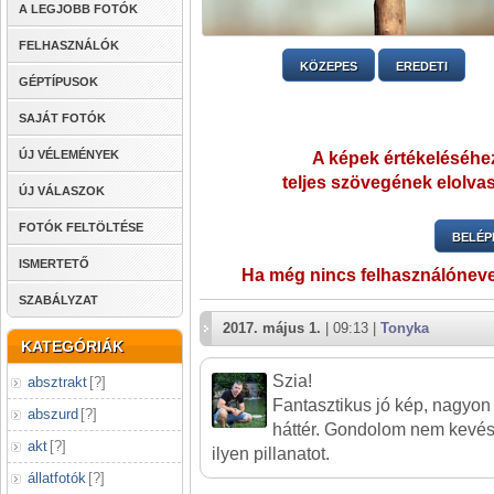
A LEGJOBB FOTÓK
FELHASZNÁLÓK
KÖZEPES
EREDETI
GÉPTÍPUSOK
SAJÁT FOTÓK
ÚJ VÉLEMÉNYEK
A képek értékeléséhez
teljes szövegének elolvas
ÚJ VÁLASZOK
FOTÓK FELTÖLTÉSE
BELÉP
ISMERTETŐ
Ha még nincs felhasználónev
SZABÁLYZAT
2017. május 1.
| 09:13 |
Tonyka
KATEGÓRIÁK
Szia!
absztrakt
[
?
]
Fantasztikus jó kép, nagyon t
abszurd
[
?
]
háttér. Gondolom nem kevés
akt
[
?
]
ilyen pillanatot.
állatfotók
[
?
]