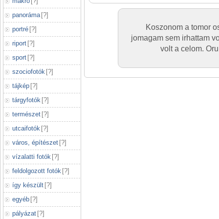
makró
[
?
]
panoráma
[
?
]
Koszonom a tomor os
portré
[
?
]
jomagam sem irhattam vol
riport
[
?
]
volt a celom. Or
sport
[
?
]
szociofotók
[
?
]
tájkép
[
?
]
tárgyfotók
[
?
]
természet
[
?
]
utcaifotók
[
?
]
város, építészet
[
?
]
vízalatti fotók
[
?
]
feldolgozott fotók
[
?
]
így készült
[
?
]
egyéb
[
?
]
pályázat
[
?
]