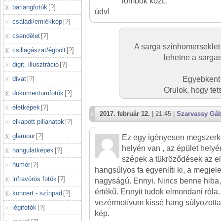
lombok közt..
barlangfotók
[
?
]
üdv!
családi/emlékkép
[
?
]
csendélet
[
?
]
A sarga szinhomerseklet i
csillagászat/égbolt
[
?
]
lehetne a sargas
digit. illusztráció
[
?
]
divat
[
?
]
Egyebkent i
Orulok, hogy te
dokumentumfotók
[
?
]
életképek
[
?
]
2017. február 12.
| 21:45 |
Szarvassy Gá
elkapott pillanatok
[
?
]
glamour
[
?
]
Ez egy igényesen megszerkes
helyén van , az épület helyé
hangulatképek
[
?
]
szépek a tükröződések az ell
humor
[
?
]
hangsúlyos fa egyenlíti ki, a megjel
infravörös fotók
[
?
]
nagyságú. Ennyi. Nincs benne hiba,
értékű. Ennyit tudok elmondani róla.
koncert - színpad
[
?
]
vezérmotívum kissé hang súlyozott
légifotók
[
?
]
kép.