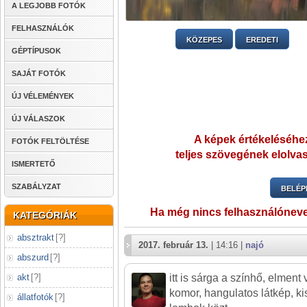
A LEGJOBB FOTÓK
FELHASZNÁLÓK
KÖZEPES
EREDETI
GÉPTÍPUSOK
SAJÁT FOTÓK
ÚJ VÉLEMÉNYEK
ÚJ VÁLASZOK
A képek értékeléséhez
FOTÓK FELTÖLTÉSE
teljes szövegének elolvas
ISMERTETŐ
SZABÁLYZAT
BELÉP
Ha még nincs felhasználónev
KATEGÓRIÁK
absztrakt
[
?
]
2017. február 13.
| 14:16 |
najó
abszurd
[
?
]
akt
[
?
]
itt is sárga a színhő, elmen
komor, hangulatos látkép, ki
állatfotók
[
?
]