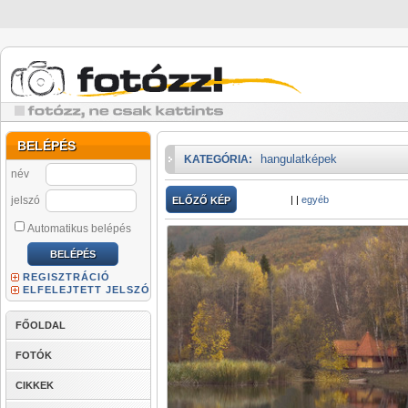
BELÉPÉS
hangulatképek
KATEGÓRIA:
név
jelszó
|
|
egyéb
ELŐZŐ KÉP
Automatikus belépés
REGISZTRÁCIÓ
ELFELEJTETT JELSZÓ
FŐOLDAL
FOTÓK
CIKKEK