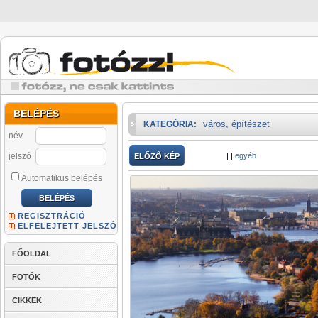
BELÉPÉS
város, építészet
KATEGÓRIA:
név
jelszó
|
|
egyéb
ELŐZŐ KÉP
Automatikus belépés
REGISZTRÁCIÓ
ELFELEJTETT JELSZÓ
FŐOLDAL
FOTÓK
CIKKEK