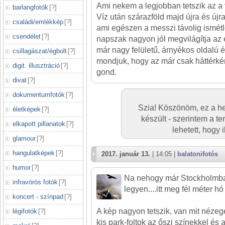
Ami nekem a legjobban tetszik az a 
barlangfotók
[
?
]
Víz után szárazföld majd újra és újra
családi/emlékkép
[
?
]
ami egészen a messzi távolig ismétlő
csendélet
[
?
]
napszak nagyon jól megvilágítja az 
már nagy felületű, árnyékos oldalú é
csillagászat/égbolt
[
?
]
mondjuk, hogy az már csak háttérké
digit. illusztráció
[
?
]
gond.
divat
[
?
]
dokumentumfotók
[
?
]
Szia! Köszönöm, ez a hel
életképek
[
?
]
készült - szerintem a t
elkapott pillanatok
[
?
]
lehetett, hogy i
glamour
[
?
]
hangulatképek
[
?
]
2017. január 13.
| 14:05 |
balatonifotós
humor
[
?
]
Na nehogy már Stockholmban
infravörös fotók
[
?
]
legyen....itt meg fél méter hó 
koncert - színpad
[
?
]
A kép nagyon tetszik, van mit nézege
légifotók
[
?
]
kis park-foltok az őszi színekkel és a