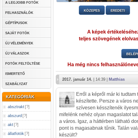
A LEGJOBB FOTÓK
KÖZEPES
EREDETI
FELHASZNÁLÓK
GÉPTÍPUSOK
A képek értékeléséhez
SAJÁT FOTÓK
teljes szövegének elolvas
ÚJ VÉLEMÉNYEK
ÚJ VÁLASZOK
BELÉP
FOTÓK FELTÖLTÉSE
Ha még nincs felhasználónev
ISMERTETŐ
2017. január 14.
| 14:39 |
Matthias
SZABÁLYZAT
Erről a képről már ki tudtam t
KATEGÓRIÁK
készítette. Persze a város ne
absztrakt
[
?
]
szívesen késszítenék ilyesmi
mifelénk nehéz olyan magaslatot ta
abszurd
[
?
]
a város. Igaz, a háttérben látható 
akt
[
?
]
pont is magasabnak tűnik. Talán va
állatfotók
[
?
]
készült?