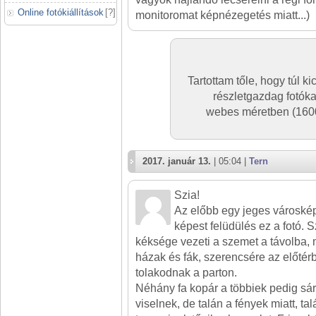
Online fotókiállítások
[
?
]
monitoromat képnézegetés miatt...)
Tartottam tőle, hogy túl ki
részletgazdag fotókat
webes méretben (1600
2017. január 13.
| 05:04 |
Tern
Szia!
Az előbb egy jeges városké
képest felüdülés ez a fotó. 
kéksége vezeti a szemet a távolba
házak és fák, szerencsére az előtér
tolakodnak a parton.
Néhány fa kopár a többiek pedig sár
viselnek, de talán a fények miatt, ta