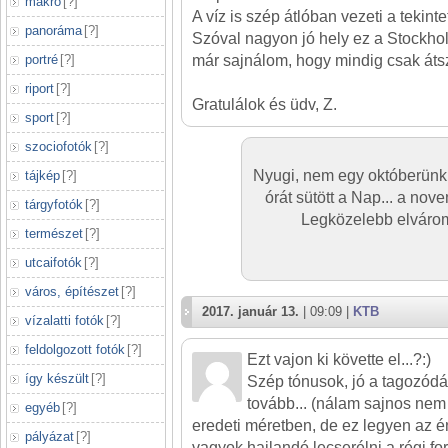
makró
[
?
]
A víz is szép átlóban vezeti a tekinte
panoráma
[
?
]
Szóval nagyon jó hely ez a Stockholm 
portré
[
?
]
már sajnálom, hogy mindig csak átszál
riport
[
?
]
Gratulálok és üdv, Z.
sport
[
?
]
szociofotók
[
?
]
Nyugi, nem egy októberünk 
tájkép
[
?
]
órát sütött a Nap... a nov
tárgyfotók
[
?
]
Legközelebb elvárom, 
természet
[
?
]
utcaifotók
[
?
]
város, építészet
[
?
]
2017. január 13.
| 09:09 |
KTB
vízalatti fotók
[
?
]
feldolgozott fotók
[
?
]
Ezt vajon ki követte el...?:)
így készült
[
?
]
Szép tónusok, jó a tagozódá
tovább... (nálam sajnos nem 
egyéb
[
?
]
eredeti méretben, de ez legyen az 
pályázat
[
?
]
vagyok hajlandó lecserélni a régi fo