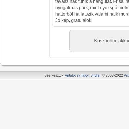
tavaszinak tűnik a hangulat. Friss, 
nyugalmas park, mint nyüzsgő metrop
háttérből hallatszik valami halk moraj
Jó kép, gratulálok!
Köszönöm, akkor
Szerkesztők:
Antalóczy Tibor
,
Birdie
| © 2003-2022
Pix