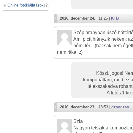
Online fotókiállítások
[
?
]
2016. december 24.
| 11:25 |
KTB
Szép aranyban úszó háttérf
Ami picit hiányzik nekem: a
némi tér... (hacsak nem égett
nem ritka...:)
Köszi, jogos! Nem
komponáltam, mert ez a f
lélekszakadva rohant
A fotós 1 kr
2016. december 23.
| 18:53 |
dzsodzso
Szia
Nagyon tetszik a kompozíciód