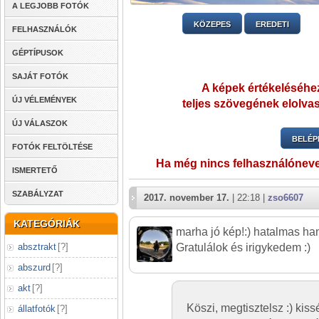
A LEGJOBB FOTÓK
KÖZEPES
EREDETI
FELHASZNÁLÓK
GÉPTÍPUSOK
SAJÁT FOTÓK
A képek értékeléséhez
ÚJ VÉLEMÉNYEK
teljes szövegének elolvas
ÚJ VÁLASZOK
BELÉP
FOTÓK FELTÖLTÉSE
Ha még nincs felhasználónev
ISMERTETŐ
SZABÁLYZAT
2017. november 17.
| 22:18 |
zso6607
KATEGÓRIÁK
marha jó kép!:) hatalmas hang
absztrakt
[
?
]
Gratulálok és irigykedem :)
abszurd
[
?
]
akt
[
?
]
Köszi, megtisztelsz :) ki
állatfotók
[
?
]