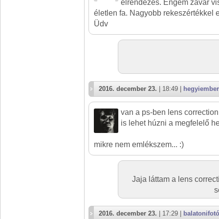
elrendezés. Engem zavar vi
életlen fa. Nagyobb rekeszértékkel e
Üdv
2016. december 23.
| 18:49 |
hegyiember
van a ps-ben lens correction f
is lehet húzni a megfelelő he
mikre nem emlékszem... :)
Jaja láttam a lens correct
s
2016. december 23.
| 17:29 |
balatonifot