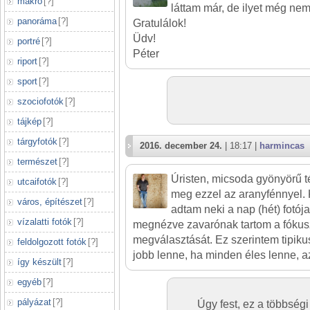
makró
[
?
]
láttam már, de ilyet még nem.
panoráma
[
?
]
Gratulálok!
Üdv!
portré
[
?
]
Péter
riport
[
?
]
sport
[
?
]
szociofotók
[
?
]
tájkép
[
?
]
tárgyfotók
[
?
]
2016. december 24.
| 18:17 |
harmincas
természet
[
?
]
Úristen, micsoda gyönyörű 
utcaifotók
[
?
]
meg ezzel az aranyfénnyel.
város, építészet
[
?
]
adtam neki a nap (hét) fotój
vízalatti fotók
[
?
]
megnézve zavarónak tartom a fókus
megválasztását. Ez szerintem tipiku
feldolgozott fotók
[
?
]
jobb lenne, ha minden éles lenne, az
így készült
[
?
]
egyéb
[
?
]
pályázat
[
?
]
Úgy fest, ez a többség