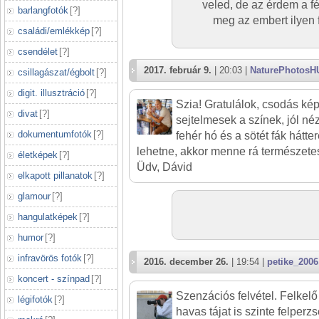
veled, de az érdem a f
barlangfotók
[
?
]
meg az embert ilyen 
családi/emlékkép
[
?
]
csendélet
[
?
]
2017. február 9.
| 20:03 |
NaturePhotosH
csillagászat/égbolt
[
?
]
digit. illusztráció
[
?
]
Szia! Gratulálok, csodás kép
divat
[
?
]
sejtelmesek a színek, jól néz
dokumentumfotók
[
?
]
fehér hó és a sötét fák hátt
lehetne, akkor menne rá természete
életképek
[
?
]
Üdv, Dávid
elkapott pillanatok
[
?
]
glamour
[
?
]
hangulatképek
[
?
]
humor
[
?
]
infravörös fotók
[
?
]
2016. december 26.
| 19:54 |
petike_2006
koncert - színpad
[
?
]
Szenzációs felvétel. Felkel
légifotók
[
?
]
havas tájat is szinte felperzs