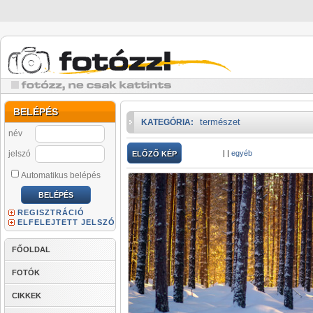
BELÉPÉS
természet
KATEGÓRIA:
név
jelszó
|
|
egyéb
ELŐZŐ KÉP
Automatikus belépés
REGISZTRÁCIÓ
ELFELEJTETT JELSZÓ
FŐOLDAL
FOTÓK
CIKKEK