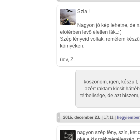
Szia !
Nagyon jó kép lehetne, de 
előtérben levő életlen fák..:(
Szép fényeid voltak, remélem készült
környéken..
üdv, Z.
köszönöm, igen, készült, 
azért raktam kicsit hátré
térbelisége, de azt hiszem
2016. december 23.
| 17:11 |
hegyiember
nagyon szép fény, szín, két 
oké a kis mélységélesség, m