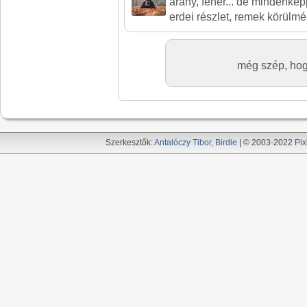
arany, fehér... de mindenké
erdei részlet, remek körülmé
még szép, hogy
Szerkesztők:
Antalóczy Tibor
,
Birdie
| © 2003-2022
Pix