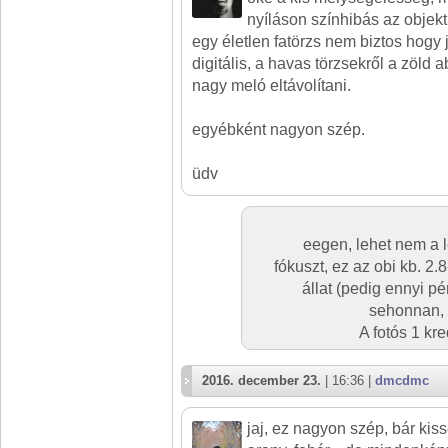
nyíláson színhibás az objek
egy életlen fatörzs nem biztos hogy j
digitális, a havas törzsekről a zöld 
nagy meló eltávolítani.
egyébként nagyon szép.
üdv
eegen, lehet nem a l
fókuszt, ez az obi kb. 2.8
állat (pedig ennyi pé
sehonnan, u
A fotós 1 kr
2016. december 23.
| 16:36 |
dmcdmc
jaj, ez nagyon szép, bár kis