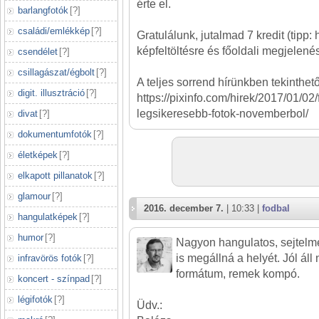
érte el.
barlangfotók
[
?
]
családi/emlékkép
[
?
]
Gratulálunk, jutalmad 7 kredit (tipp: 
képfeltöltésre és főoldali megjelenés
csendélet
[
?
]
csillagászat/égbolt
[
?
]
A teljes sorrend hírünkben tekinthet
digit. illusztráció
[
?
]
https://pixinfo.com/hirek/2017/01/02
legsikeresebb-fotok-novemberbol/
divat
[
?
]
dokumentumfotók
[
?
]
életképek
[
?
]
elkapott pillanatok
[
?
]
glamour
[
?
]
2016. december 7.
| 10:33 |
fodbal
hangulatképek
[
?
]
humor
[
?
]
Nagyon hangulatos, sejtelme
is megállná a helyét. Jól áll
infravörös fotók
[
?
]
formátum, remek kompó.
koncert - színpad
[
?
]
légifotók
[
?
]
Üdv.: