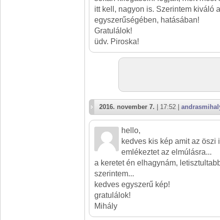
itt kell, nagyon is. Szerintem kiváló
egyszerűségében, hatásában!
Gratulálok!
üdv. Piroska!
2016. november 7.
| 17:52 |
andrasmihal
hello,
kedves kis kép amit az öszi
emlékeztet az elmúlásra...
a keretet én elhagynám, letisztultab
szerintem...
kedves egyszerű kép!
gratulálok!
Mihály