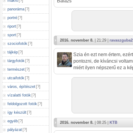
makró
[
?
]
Balázs
panoráma
[
?
]
portré
[
?
]
riport
[
?
]
sport
[
?
]
2016. november 8.
| 21:29 |
ravaszguba2
szociofotók
[
?
]
tájkép
[
?
]
Szia én ezt nem értem, ezér
tárgyfotók
[
?
]
pontozni, de kíváncsi volta
miért ilyen népszerű ez a k
természet
[
?
]
utcaifotók
[
?
]
város, építészet
[
?
]
vízalatti fotók
[
?
]
feldolgozott fotók
[
?
]
így készült
[
?
]
egyéb
[
?
]
2016. november 8.
| 08:25 |
KTB
pályázat
[
?
]