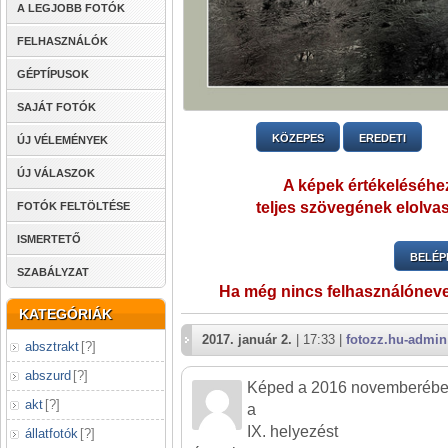
A LEGJOBB FOTÓK
FELHASZNÁLÓK
GÉPTÍPUSOK
SAJÁT FOTÓK
KÖZEPES
EREDETI
ÚJ VÉLEMÉNYEK
ÚJ VÁLASZOK
A képek értékeléséhez
teljes szövegének elolvas
FOTÓK FELTÖLTÉSE
ISMERTETŐ
BELÉP
SZABÁLYZAT
Ha még nincs felhasználónev
KATEGÓRIÁK
2017. január 2.
| 17:33 |
fotozz.hu-admin
absztrakt
[
?
]
abszurd
[
?
]
Képed a 2016 novemberében 
akt
[
?
]
a
IX. helyezést
állatfotók
[
?
]