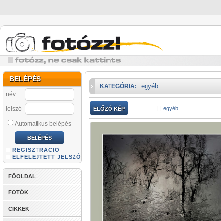
BELÉPÉS
egyéb
KATEGÓRIA:
név
jelszó
|
|
egyéb
ELŐZŐ KÉP
Automatikus belépés
REGISZTRÁCIÓ
ELFELEJTETT JELSZÓ
FŐOLDAL
FOTÓK
CIKKEK