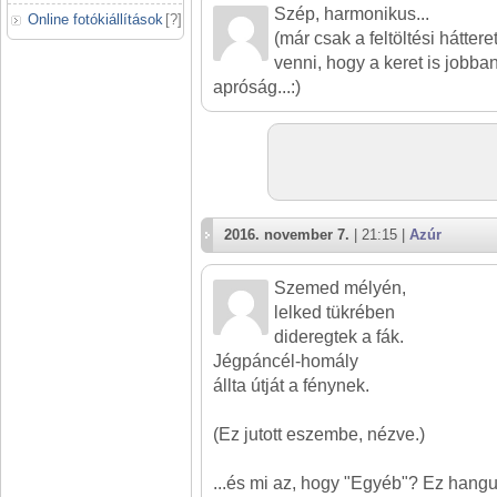
Szép, harmonikus...
Online fotókiállítások
[
?
]
(már csak a feltöltési háttere
venni, hogy a keret is jobba
apróság...:)
2016. november 7.
| 21:15 |
Azúr
Szemed mélyén,
lelked tükrében
dideregtek a fák.
Jégpáncél-homály
állta útját a fénynek.
(Ez jutott eszembe, nézve.)
...és mi az, hogy "Egyéb"? Ez hangul