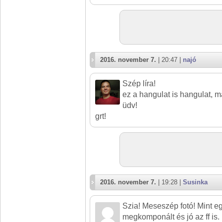
2016. november 7.
| 20:47 |
najó
Szép líra!
ez a hangulat is hangulat, ma
üdv!
grt!
2016. november 7.
| 19:28 |
Susinka
Szia! Meseszép fotó! Mint e
megkomponált és jó az ff is. 