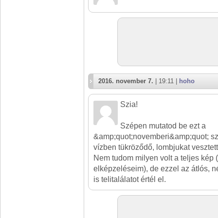
2016. november 7.
| 19:11 |
hoho
Szia!
Szépen mutatod be ezt a
&amp;quot;novemberi&amp;quot; szü
vízben tükröződő, lombjukat vesztett
Nem tudom milyen volt a teljes kép 
elképzeléseim), de ezzel az átlós, 
is telitalálatot értél el.