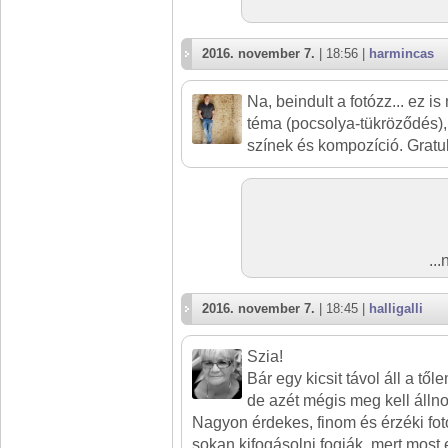
2016. november 7.
| 18:56 |
harmincas
Na, beindult a fotózz... ez is
téma (pocsolya-tükröződés),
színek és kompozíció. Gratu
..
2016. november 7.
| 18:45 |
halligalli
Szia!
Bár egy kicsit távol áll a tő
de azét mégis meg kell állno
Nagyon érdekes, finom és érzéki fotó
sokan kifogásolni fogják, mert most 