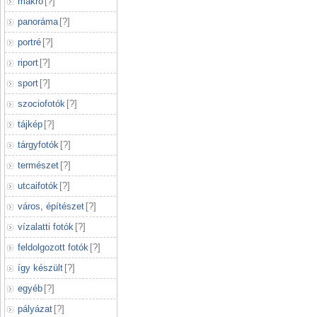
makró
[
?
]
panoráma
[
?
]
portré
[
?
]
riport
[
?
]
sport
[
?
]
szociofotók
[
?
]
tájkép
[
?
]
tárgyfotók
[
?
]
természet
[
?
]
utcaifotók
[
?
]
város, építészet
[
?
]
vízalatti fotók
[
?
]
feldolgozott fotók
[
?
]
így készült
[
?
]
egyéb
[
?
]
pályázat
[
?
]