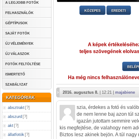
A LEGJOBB FOTÓK
KÖZEPES
EREDETI
FELHASZNÁLÓK
GÉPTÍPUSOK
SAJÁT FOTÓK
ÚJ VÉLEMÉNYEK
A képek értékeléséhez
teljes szövegének elolvas
ÚJ VÁLASZOK
FOTÓK FELTÖLTÉSE
BELÉP
ISMERTETŐ
Ha még nincs felhasználónev
SZABÁLYZAT
2016. augusztus 8.
| 12:21 |
majabiene
KATEGÓRIÁK
szia, érdekes a fotó és valób
absztrakt
[
?
]
de nem lenne baj azon túl s
abszurd
[
?
]
igazán jutottam semmire v
akt
[
?
]
kis megfejtése, de valahogy nem ado
Biztos lesz akinek bejön. A túl nagy
állatfotók
[
?
]