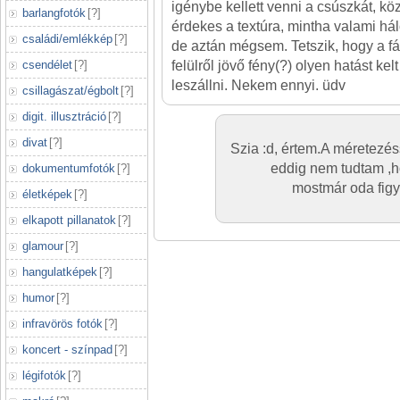
igénybe kellett venni a csúszkát, 
barlangfotók
[
?
]
érdekes a textúra, mintha valami hál
családi/emlékkép
[
?
]
de aztán mégsem. Tetszik, hogy a f
csendélet
[
?
]
felülről jövő fény(?) olyen hatást ke
leszállni. Nekem ennyi. üdv
csillagászat/égbolt
[
?
]
digit. illusztráció
[
?
]
divat
[
?
]
Szia :d, értem.A méretezés
eddig nem tudtam ,ho
dokumentumfotók
[
?
]
mostmár oda figy
életképek
[
?
]
elkapott pillanatok
[
?
]
glamour
[
?
]
hangulatképek
[
?
]
humor
[
?
]
infravörös fotók
[
?
]
koncert - színpad
[
?
]
légifotók
[
?
]