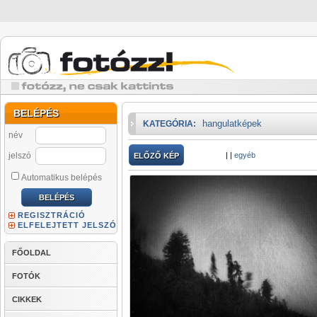
BELÉPÉS
hangulatképek
KATEGÓRIA:
név
jelszó
|
|
egyéb
ELŐZŐ KÉP
Automatikus belépés
REGISZTRÁCIÓ
ELFELEJTETT JELSZÓ
FŐOLDAL
FOTÓK
CIKKEK