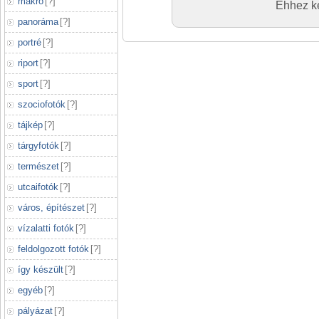
makró
[
?
]
Ehhez ké
panoráma
[
?
]
portré
[
?
]
riport
[
?
]
sport
[
?
]
szociofotók
[
?
]
tájkép
[
?
]
tárgyfotók
[
?
]
természet
[
?
]
utcaifotók
[
?
]
város, építészet
[
?
]
vízalatti fotók
[
?
]
feldolgozott fotók
[
?
]
így készült
[
?
]
egyéb
[
?
]
pályázat
[
?
]