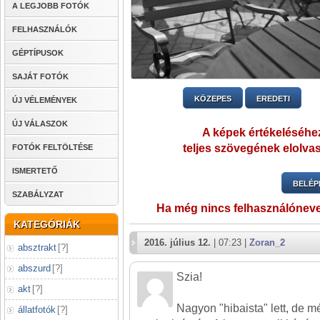
A LEGJOBB FOTÓK
FELHASZNÁLÓK
GÉPTÍPUSOK
SAJÁT FOTÓK
KÖZEPES
EREDETI
ÚJ VÉLEMÉNYEK
ÚJ VÁLASZOK
A képek értékeléséhez
teljes szövegének elolvas
FOTÓK FELTÖLTÉSE
ISMERTETŐ
BELÉP
SZABÁLYZAT
Ha még nincs felhasználónev
KATEGÓRIÁK
2016. július 12.
| 07:23 |
Zoran_2
absztrakt
[
?
]
abszurd
[
?
]
Szia!
akt
[
?
]
Nagyon "hibaista" lett, de m
állatfotók
[
?
]