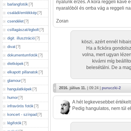
nyalunk érzés. A kora reggeli kávé el
barlangfotók
[
?
]
nyaralóból és orrba vág a reggeli n
családi/emlékkép
[
?
]
Zoran
csendélet
[
?
]
csillagászat/égbolt
[
?
]
digit. illusztráció
[
?
]
köszi, azért ennél hibai
divat
[
?
]
Ha a fickóra gondolsz: 
volna, mert ugyan lézen
dokumentumfotók
[
?
]
kivárni míg beállít
életképek
[
?
]
belesétálni. De a mag
elkapott pillanatok
[
?
]
glamour
[
?
]
2016. július 11.
| 09:24 |
puruczki-2
hangulatképek
[
?
]
humor
[
?
]
A hét legkevesebbet értékelt
infravörös fotók
[
?
]
Pedig hangulatos, nem túl el
koncert - színpad
[
?
]
légifotók
[
?
]