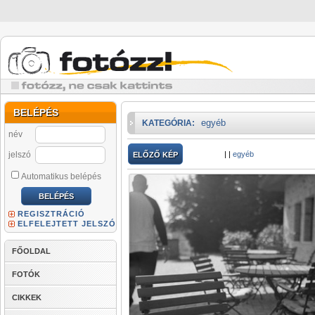
BELÉPÉS
egyéb
KATEGÓRIA:
név
jelszó
|
|
egyéb
ELŐZŐ KÉP
Automatikus belépés
REGISZTRÁCIÓ
ELFELEJTETT JELSZÓ
FŐOLDAL
FOTÓK
CIKKEK