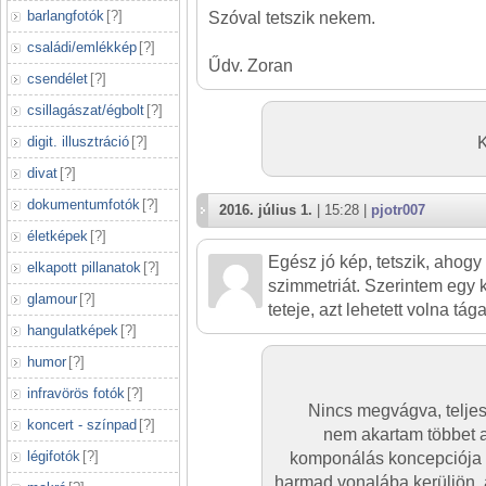
barlangfotók
[
?
]
Szóval tetszik nekem.
családi/emlékkép
[
?
]
Űdv. Zoran
csendélet
[
?
]
csillagászat/égbolt
[
?
]
digit. illusztráció
[
?
]
divat
[
?
]
dokumentumfotók
[
?
]
2016. július 1.
| 15:28 |
pjotr007
életképek
[
?
]
Egész jó kép, tetszik, ahogy
elkapott pillanatok
[
?
]
szimmetriát. Szerintem egy 
glamour
[
?
]
teteje, azt lehetett volna tág
hangulatképek
[
?
]
humor
[
?
]
infravörös fotók
[
?
]
Nincs megvágva, teljes
koncert - színpad
[
?
]
nem akartam többet a
légifotók
[
?
]
komponálás koncepciója az
harmad vonalába kerüljön, 