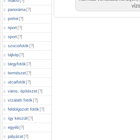
makró
[
?
]
víz
panoráma
[
?
]
portré
[
?
]
riport
[
?
]
sport
[
?
]
szociofotók
[
?
]
tájkép
[
?
]
tárgyfotók
[
?
]
természet
[
?
]
utcaifotók
[
?
]
város, építészet
[
?
]
vízalatti fotók
[
?
]
feldolgozott fotók
[
?
]
így készült
[
?
]
egyéb
[
?
]
pályázat
[
?
]