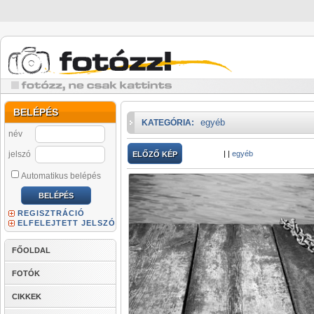
BELÉPÉS
egyéb
KATEGÓRIA:
név
jelszó
|
|
egyéb
ELŐZŐ KÉP
Automatikus belépés
REGISZTRÁCIÓ
ELFELEJTETT JELSZÓ
FŐOLDAL
FOTÓK
CIKKEK