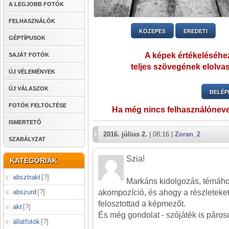
A LEGJOBB FOTÓK
FELHASZNÁLÓK
KÖZEPES
EREDETI
GÉPTÍPUSOK
A képek értékeléséhez
SAJÁT FOTÓK
teljes szövegének elolvas
ÚJ VÉLEMÉNYEK
ÚJ VÁLASZOK
BELÉP
FOTÓK FELTÖLTÉSE
Ha még nincs felhasználónev
ISMERTETŐ
2016. július 2.
| 08:16 |
Zoran_2
SZABÁLYZAT
Szia!
KATEGÓRIÁK
absztrakt
[
?
]
Markáns kidolgozás, témához 
akompozíció, és ahogy a részletek
abszurd
[
?
]
felosztottad a képmezőt.
akt
[
?
]
És még gondolat - szójáték is párosu
állatfotók
[
?
]