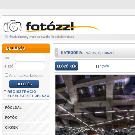
BELÉPÉS
város, építészet
KATEGÓRIA:
név
jelszó
|
|
egyéb
ELŐZŐ KÉP
Automatikus belépés
REGISZTRÁCIÓ
ELFELEJTETT JELSZÓ
FŐOLDAL
FOTÓK
CIKKEK