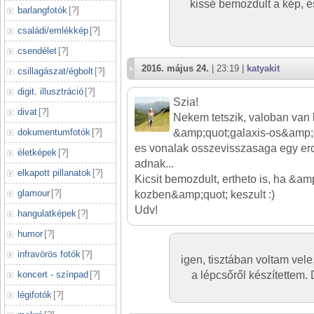
kissé bemozdult a kép, é
barlangfotók
[
?
]
családi/emlékkép
[
?
]
csendélet
[
?
]
2016. május 24.
| 23:19 |
katyakit
csillagászat/égbolt
[
?
]
digit. illusztráció
[
?
]
Szia!
divat
[
?
]
Nekem tetszik, valoban van
dokumentumfotók
[
?
]
&amp;quot;galaxis-os&amp;qu
es vonalak osszevisszasaga egy e
életképek
[
?
]
adnak...
elkapott pillanatok
[
?
]
Kicsit bemozdult, ertheto is, ha &amp
glamour
[
?
]
kozben&amp;quot; keszult :)
Udv!
hangulatképek
[
?
]
humor
[
?
]
infravörös fotók
[
?
]
igen, tisztában voltam vel
koncert - színpad
[
?
]
a lépcsőről készítettem.
légifotók
[
?
]