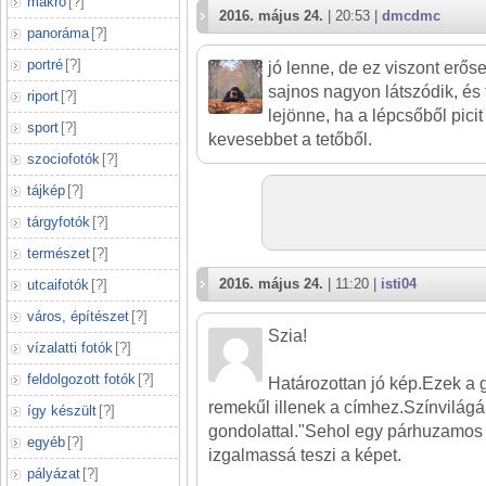
makró
[
?
]
2016. május 24.
| 20:53 |
dmcdmc
panoráma
[
?
]
portré
[
?
]
jó lenne, de ez viszont erős
sajnos nagyon látszódik, és 
riport
[
?
]
lejönne, ha a lépcsőből picit
sport
[
?
]
kevesebbet a tetőből.
szociofotók
[
?
]
tájkép
[
?
]
tárgyfotók
[
?
]
természet
[
?
]
2016. május 24.
| 11:20 |
isti04
utcaifotók
[
?
]
város, építészet
[
?
]
Szia!
vízalatti fotók
[
?
]
feldolgozott fotók
[
?
]
Határozottan jó kép.Ezek a 
remekűl illenek a címhez.Színvilágá
így készült
[
?
]
gondolattal."Sehol egy párhuzamos
egyéb
[
?
]
izgalmassá teszi a képet.
pályázat
[
?
]