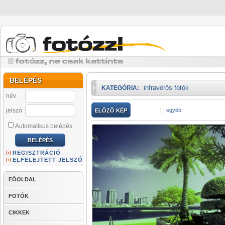
BELÉPÉS
infravörös fotók
KATEGÓRIA:
név
jelszó
|
|
egyéb
ELŐZŐ KÉP
Automatikus belépés
REGISZTRÁCIÓ
ELFELEJTETT JELSZÓ
FŐOLDAL
FOTÓK
CIKKEK