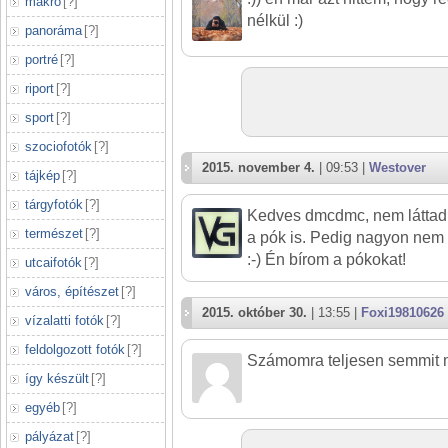
makró
[
?
]
nélkül :)
panoráma
[
?
]
portré
[
?
]
riport
[
?
]
sport
[
?
]
szociofotók
[
?
]
2015. november 4.
| 09:53 |
Westover
tájkép
[
?
]
tárgyfotók
[
?
]
Kedves dmcdmc, nem láttad az
természet
[
?
]
a pók is. Pedig nagyon nem
:-) Én bírom a pókokat!
utcaifotók
[
?
]
város, építészet
[
?
]
2015. október 30.
| 13:55 |
Foxi19810626
vízalatti fotók
[
?
]
feldolgozott fotók
[
?
]
Számomra teljesen semmit 
így készült
[
?
]
egyéb
[
?
]
pályázat
[
?
]