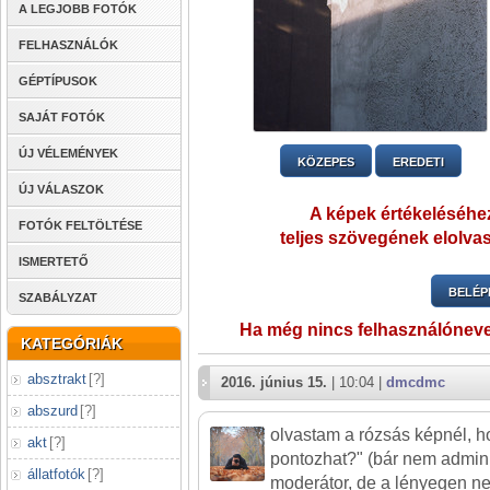
A LEGJOBB FOTÓK
FELHASZNÁLÓK
GÉPTÍPUSOK
SAJÁT FOTÓK
ÚJ VÉLEMÉNYEK
KÖZEPES
EREDETI
ÚJ VÁLASZOK
A képek értékeléséhez
FOTÓK FELTÖLTÉSE
teljes szövegének elolvas
ISMERTETŐ
BELÉP
SZABÁLYZAT
Ha még nincs felhasználónev
KATEGÓRIÁK
absztrakt
[
?
]
2016. június 15.
| 10:04 |
dmcdmc
abszurd
[
?
]
olvastam a rózsás képnél, h
akt
[
?
]
pontozhat?" (bár nem admin
állatfotók
[
?
]
moderátor, de a lényegen nem