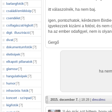
barlangfotók
[
?
]
itt válaszolnék, ha nem baj.
családi/emlékkép
[
?
]
csendélet
[
?
]
igen, pontozhatok, kérdeztem Birdie
csillagászat/égbolt
[
?
]
igyekezzek kizárni a fotóst, és nem
ha az ember odafigyel, nem is olyan
digit. illusztráció
[
?
]
divat
[
?
]
Gergő
dokumentumfotók
[
?
]
életképek
[
?
]
elkapott pillanatok
[
?
]
glamour
[
?
]
ha nem
hangulatképek
[
?
]
humor
[
?
]
infravörös fotók
[
?
]
koncert - színpad
[
?
]
2015. december 7.
| 18:28 |
dmcdmc
légifotók
[
?
]
:)) én már azt hittem, hogy 