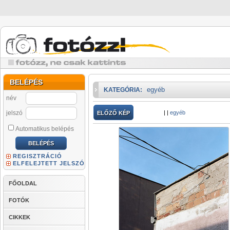
BELÉPÉS
egyéb
KATEGÓRIA:
név
jelszó
|
|
egyéb
ELŐZŐ KÉP
Automatikus belépés
REGISZTRÁCIÓ
ELFELEJTETT JELSZÓ
FŐOLDAL
FOTÓK
CIKKEK