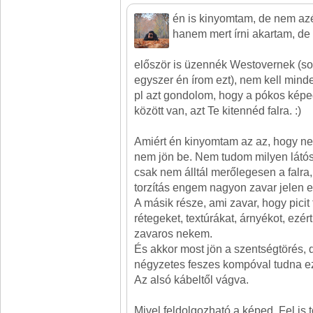
én is kinyomtam, de nem azé
hanem mert írni akartam, de p
először is üzennék Westovernek (so
egyszer én írom ezt), nem kell minde
pl azt gondolom, hogy a pókos képe
között van, azt Te kitennéd falra. :)
Amiért én kinyomtam az az, hogy n
nem jön be. Nem tudom milyen látós
csak nem álltál merőlegesen a falra,
torzítás engem nagyon zavar jelen 
A másik része, ami zavar, hogy picit
rétegeket, textúrákat, árnyékot, ezért
zavaros nekem.
És akkor most jön a szentségtörés, 
négyzetes feszes kompóval tudna e
Az alsó kábeltől vágva.
Mivel feldolgozható a képed. Fel is 