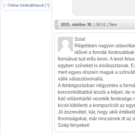
Online fotókiállítások
[
?
]
2015. október 30.
| 04:51 |
Tern
Szia!
Régebben nagyon odavoltam 
idővel a formák fontosabbak 
formáival tud erős lenni. A teret felo
egyben színeket is elválasztanak. Ezé
mert egyes részein maguk a színvál
válik választóvonallá.
A feldolgozásban négyzetes a form
koncentráltabbá teszik a képet, de 
futó villámhárító vezeték ferdesége 
kicsit kibillenti a kompozíciót az eg
Jó észrevétel, kár, hogy akik értékelt
finomságokat, már nincsenek itt az o
Szép fényeket!