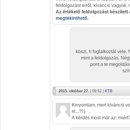
feldolgozást erről, kíváncsi vagyok, 
Az értékelő feldolgozást készített
megtekinthető.
köszi, h foglalkoztál vele
mint a feldolgozás. Né
pont a te megoldás
szí
2015. október 27.
| 09:52 |
KTB
Kinyomtam, mert kíváncsi vo
el...?!:)
A kérdés most már az: miért