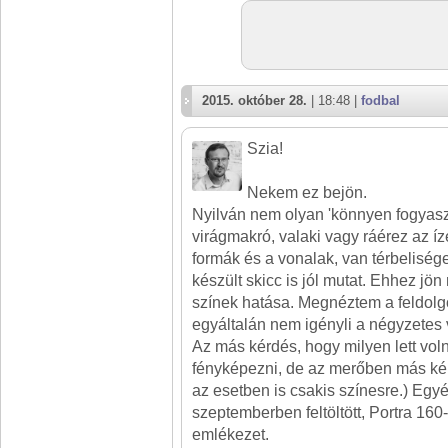
2015. október 28.
| 18:48 |
fodbal
Szia!
Nekem ez bejön.
Nyilván nem olyan 'könnyen fogyasz
virágmakró, valaki vagy ráérez az í
formák és a vonalak, van térbelisége
készült skicc is jól mutat. Ehhez jö
színek hatása. Megnéztem a feldolgo
egyáltalán nem igényli a négyzetes 
Az más kérdés, hogy milyen lett vol
fényképezni, de az merőben más ké
az esetben is csakis színesre.) Egy
szeptemberben feltöltött, Portra 160-
emlékezet.