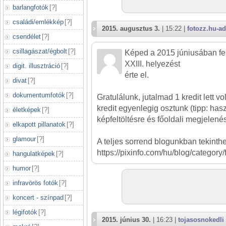
barlangfotók
[
?
]
családi/emlékkép
[
?
]
2015. augusztus 3.
| 15:22 |
fotozz.hu-a
csendélet
[
?
]
csillagászat/égbolt
[
?
]
Képed a 2015 júniusában felt
XXIII. helyezést
digit. illusztráció
[
?
]
érte el.
divat
[
?
]
dokumentumfotók
[
?
]
Gratulálunk, jutalmad 1 kredit lett v
kredit egyenlegig osztunk (tipp: hasz
életképek
[
?
]
képfeltöltésre és főoldali megjelenés
elkapott pillanatok
[
?
]
glamour
[
?
]
A teljes sorrend blogunkban tekinth
https://pixinfo.com/hu/blog/category/
hangulatképek
[
?
]
humor
[
?
]
infravörös fotók
[
?
]
koncert - színpad
[
?
]
légifotók
[
?
]
2015. június 30.
| 16:23 |
tojasosnokedli