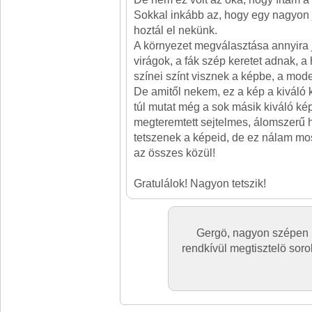
Sokkal inkább az, hogy egy nagyon 
hoztál el nekünk.
A környezet megválasztása annyira j
virágok, a fák szép keretet adnak, 
színei színt visznek a képbe, a mode
De amitől nekem, ez a kép a kiváló k
túl mutat még a sok másik kiváló képe
megteremtett sejtelmes, álomszerű 
tetszenek a képeid, de ez nálam m
az összes közül!
Gratulálok! Nagyon tetszik!
Gergö, nagyon szépen 
rendkívül megtisztelö soro