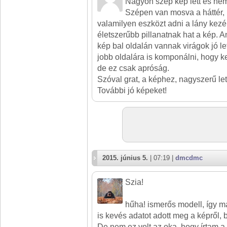
Nagyon szép kép lett és nemc
Szépen van mosva a háttér, n
valamilyen eszközt adni a lány kezé
életszerűbb pillanatnak hat a kép. 
kép bal oldalán vannak virágok jó le
jobb oldalára is komponálni, hogy k
de ez csak apróság.
Szóval grat, a képhez, nagyszerű let
További jó képeket!
2015. június 5.
| 07:19 |
dmcdmc
Szia!
hűha! ismerős modell, így má
is kevés adatot adott meg a képről, 
De nem ez volt az oka, hogy írtam a 