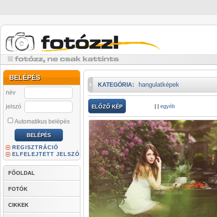
BELÉPÉS
hangulatképek
KATEGÓRIA:
név
jelszó
|
|
egyéb
ELŐZŐ KÉP
Automatikus belépés
REGISZTRÁCIÓ
ELFELEJTETT JELSZÓ
FŐOLDAL
FOTÓK
CIKKEK