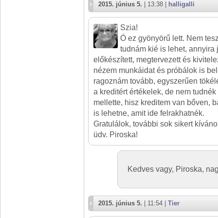
2015. június 5.
| 13:38 |
halligalli
Szia!
Ó ez gyönyörű lett. Nem te
tudnám kié is lehet, annyira
előkészített, megtervezett és kivitel
nézem munkáidat és próbálok is bel
ragoznám tovább, egyszerűen tökéle
a kreditért értékelek, de nem tudnék
mellette, hisz kreditem van bőven, 
is lehetne, amit ide felrakhatnék.
Gratulálok, további sok sikert kíváno
üdv. Piroska!
Kedves vagy, Piroska, n
2015. június 5.
| 11:54 |
Tier