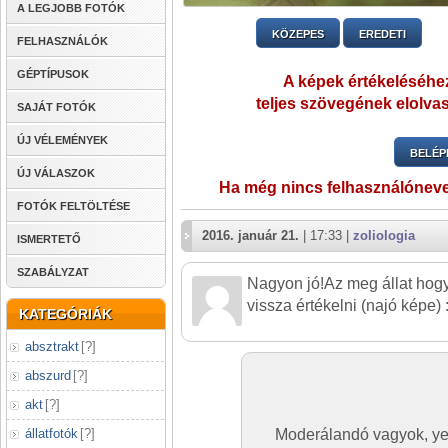
A LEGJOBB FOTÓK
KÖZEPES
EREDETI
FELHASZNÁLÓK
GÉPTÍPUSOK
A képek értékeléséhez
teljes szövegének elolvas
SAJÁT FOTÓK
ÚJ VÉLEMÉNYEK
BELÉP
ÚJ VÁLASZOK
Ha még nincs felhasználónev
FOTÓK FELTÖLTÉSE
2016. január 21.
| 17:33 |
zoliologia
ISMERTETŐ
SZABÁLYZAT
Nagyon jó!Az meg állat hogy
vissza értékelni (najó képe) :)
KATEGÓRIÁK
absztrakt
[
?
]
abszurd
[
?
]
akt
[
?
]
állatfotók
[
?
]
Moderálandó vagyok, yee