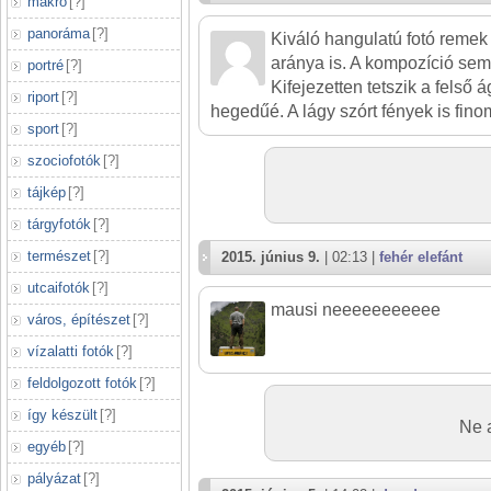
makró
[
?
]
panoráma
[
?
]
Kiváló hangulatú fotó remek 
aránya is. A kompozíció sem
portré
[
?
]
Kifejezetten tetszik a felső á
riport
[
?
]
hegedűé. A lágy szórt fények is fin
sport
[
?
]
szociofotók
[
?
]
tájkép
[
?
]
tárgyfotók
[
?
]
természet
[
?
]
2015. június 9.
| 02:13 |
fehér elefánt
utcaifotók
[
?
]
mausi neeeeeeeeeee
város, építészet
[
?
]
vízalatti fotók
[
?
]
feldolgozott fotók
[
?
]
így készült
[
?
]
Ne a
egyéb
[
?
]
pályázat
[
?
]