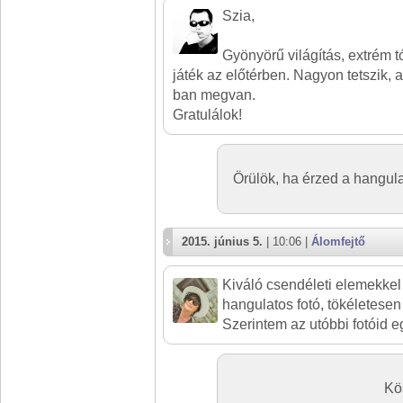
Szia,
Gyönyörű világítás, extrém 
játék az előtérben. Nagyon tetszik,
ban megvan.
Gratulálok!
Örülök, ha érzed a hangula
2015. június 5.
| 10:06 |
Álomfejtő
Kiváló csendéleti elemekkel 
hangulatos fotó, tökéletese
Szerintem az utóbbi fotóid eg
Kö