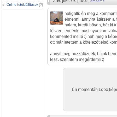
2015. június 5.
| 14:02 |
dmcdmc
Online fotókiállítások
[
?
]
haligalli: én meg a komment
elmenni. annyira átérzem a 
nálam, kredit bőven, bár ki 
fészen lennénk, most nyomtam volna
kommented mellé :) nah meg a képr
ott már letettem a kötelezőt első ko
annyit még hozzáfűznék, bízok ben
lesz, szerintem megérdemli :)
Én momentán Lobo képé