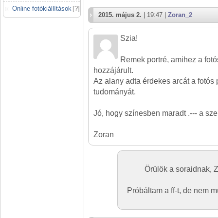
Online fotókiállítások
[
?
]
2015. május 2.
| 19:47 |
Zoran_2
Szia!
Remek portré, amihez a fotós
hozzájárult.
Az alany adta érdekes arcát a fotós 
tudományát.
Jó, hogy színesben maradt .--- a sze
Zoran
Örülök a soraidnak,
Próbáltam a ff-t, de nem m