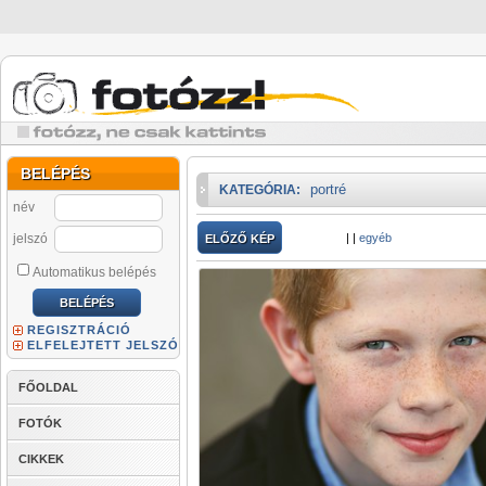
BELÉPÉS
portré
KATEGÓRIA:
név
jelszó
|
|
egyéb
ELŐZŐ KÉP
Automatikus belépés
REGISZTRÁCIÓ
ELFELEJTETT JELSZÓ
FŐOLDAL
FOTÓK
CIKKEK