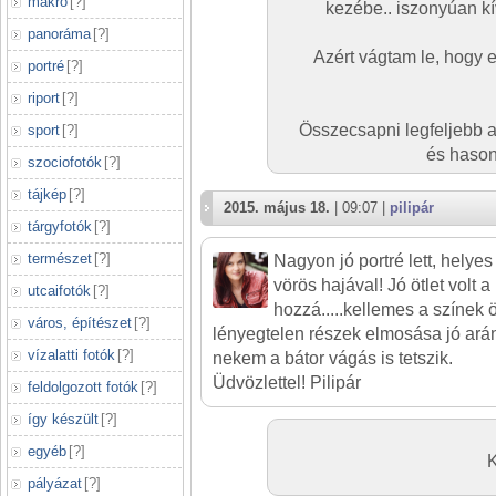
makró
[
?
]
kezébe.. iszonyúan k
panoráma
[
?
]
Azért vágtam le, hogy 
portré
[
?
]
riport
[
?
]
Összecsapni legfeljebb a 
sport
[
?
]
és hason
szociofotók
[
?
]
tájkép
[
?
]
2015. május 18.
| 09:07 |
pilipár
tárgyfotók
[
?
]
természet
[
?
]
Nagyon jó portré lett, helyes 
vörös hajával! Jó ötlet volt a
utcaifotók
[
?
]
hozzá.....kellemes a színek
város, építészet
[
?
]
lényegtelen részek elmosása jó ará
vízalatti fotók
[
?
]
nekem a bátor vágás is tetszik.
Üdvözlettel! Pilipár
feldolgozott fotók
[
?
]
így készült
[
?
]
egyéb
[
?
]
K
pályázat
[
?
]