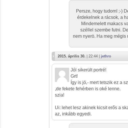
Persze, hogy tudom! ;-) 
érdekelnek a rácsok, a 
Mindemelett makacs va
széllel szembe futni. D
nem nyerö. Ha meg mégis m
2015. április 30.
| 22:44 |
jethro
Jól sikerült portré!
Grt!
Így is jó,- mert tetszik ez a 
,de fekete fehérben is oké lenne.
szia!
Ui: lehet lesz akinek kicsit erős a 
az, inkább egyedi.