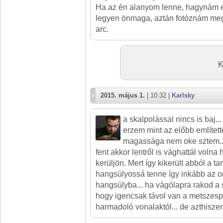
Ha az én alanyom lenne, hagynám eg
legyen önmaga, aztán fotóznám megi
arc.
K
2015. május 1.
| 10:32 |
Karlsky
a skalpolással nincs is baj... 
erzem mint az előbb említett
magassága nem oke sztem... 
fent akkor lentről is vághattál volna
kerüljön. Mert így kikerült abból a t
hangsúlyossá tenne így inkább az orr
hangsúlyba... ha vágólapra rakod a 
hogy igencsak távol van a metszesp
harmadoló vonalaktól... de azthiszem 