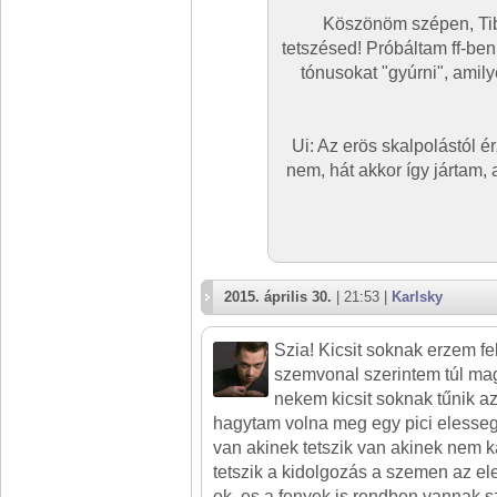
Köszönöm szépen, Tibo
tetszésed! Próbáltam ff-ben
tónusokat "gyúrni", amily
Ui: Az erös skalpolástól 
nem, hát akkor így jártam,
2015. április 30.
| 21:53 |
Karlsky
Szia! Kicsit soknak erzem fe
szemvonal szerintem túl mag
nekem kicsit soknak tűnik a
hagytam volna meg egy pici elesseg
van akinek tetszik van akinek nem k
tetszik a kidolgozás a szemen az ele
ok, es a fenyek is rendben vannak s