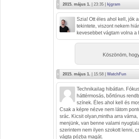
2015. május 1.
| 23:35 |
kjgram
Szia! Ott éles ahol kell, jók a
tekintete, viszont nekem hián
kevesebbet vágtam volna a 
Köszönöm, hogy 
2015. május 1.
| 15:58 |
WatchFun
Technikailag hibátlan. Fóku
háttérmosás, bőrtónus rendb
színek. Éles ahol kell és mos
Csak a képre nézve nem látom pont
srác. Kicsit olyan,mintha arra várna, 
menjünk, van benne valami nyugtal
szerintem nem ilyen szokott lenni, c
vágta pózba magát.