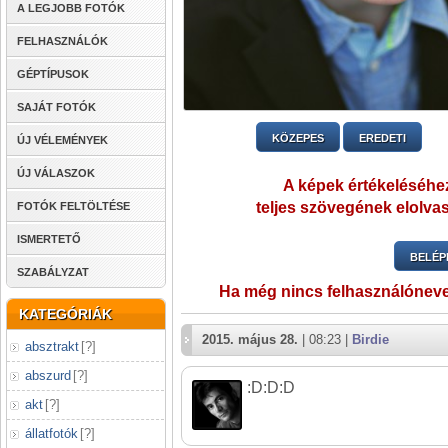
A LEGJOBB FOTÓK
FELHASZNÁLÓK
GÉPTÍPUSOK
SAJÁT FOTÓK
KÖZEPES
EREDETI
ÚJ VÉLEMÉNYEK
ÚJ VÁLASZOK
A képek értékeléséhez
teljes szövegének elolvas
FOTÓK FELTÖLTÉSE
ISMERTETŐ
BELÉP
SZABÁLYZAT
Ha még nincs felhasználónev
KATEGÓRIÁK
2015. május 28.
| 08:23 |
Birdie
absztrakt
[
?
]
abszurd
[
?
]
:D:D:D
akt
[
?
]
állatfotók
[
?
]