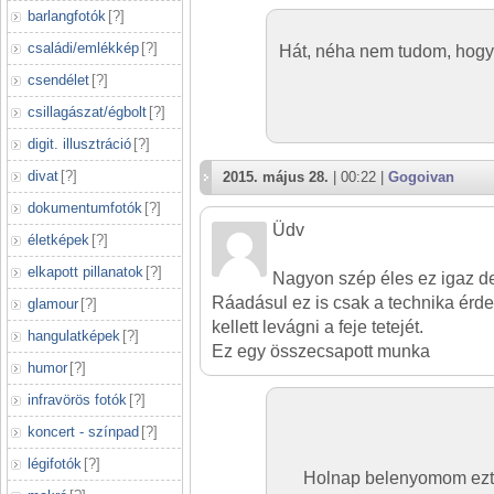
barlangfotók
[
?
]
családi/emlékkép
[
?
]
Hát, néha nem tudom, hogy 
csendélet
[
?
]
csillagászat/égbolt
[
?
]
digit. illusztráció
[
?
]
divat
[
?
]
2015. május 28.
| 00:22 |
Gogoivan
dokumentumfotók
[
?
]
Üdv
életképek
[
?
]
elkapott pillanatok
[
?
]
Nagyon szép éles ez igaz de
Ráadásul ez is csak a technika ér
glamour
[
?
]
kellett levágni a feje tetejét.
hangulatképek
[
?
]
Ez egy összecsapott munka
humor
[
?
]
infravörös fotók
[
?
]
koncert - színpad
[
?
]
légifotók
[
?
]
Holnap belenyomom ezt a