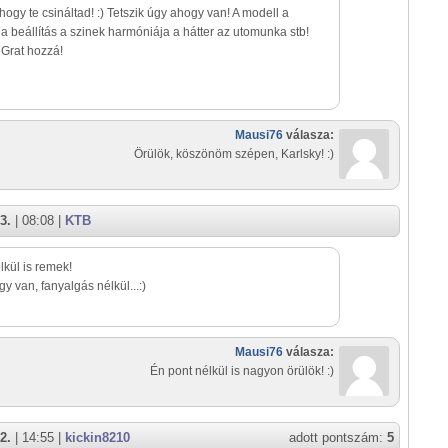
hogy te csináltad! :) Tetszik úgy ahogy van! A modell a
t a beállítás a szinek harmóniája a hátter az utomunka stb!
Grat hozzá!
Mausi76
válasza:
Örülök, köszönöm szépen, Karlsky! :)
3.
| 08:08 |
KTB
lkül is remek!
gy van, fanyalgás nélkül...:)
Mausi76
válasza:
Én pont nélkül is nagyon örülök! :)
2.
| 14:55 |
kickin8210
adott pontszám:
5