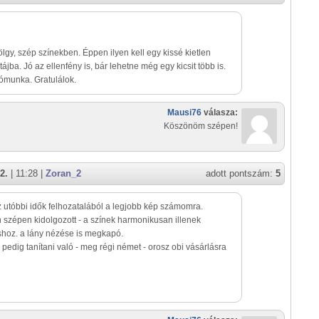
lgy, szép színekben. Éppen ilyen kell egy kissé kietlen
tájba. Jó az ellenfény is, bár lehetne még egy kicsit több is.
ómunka. Gratulálok.
Mausi76
válasza:
Köszönöm szépen!
2.
| 11:28 |
Zoran_2
adott pontszám:
5
z utóbbi idők felhozatalából a legjobb kép számomra.
szépen kidolgozott - a színek harmonikusan illenek
hoz. a lány nézése is megkapó.
r pedig tanítani való - meg régi német - orosz obi vásárlásra