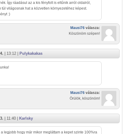
nék. Így ráadásul az a kis fényfolt is eltűnik arról oldalról,
 túl világosnak hat a közvetlen környezetéhez képest.
nyt :)
Mausi76
válasza:
Köszönöm szépen!
4.
| 13:12 |
Pulykakakas
unka!
Mausi76
válasza:
Örülök, köszönöm!
3.
| 11:40 |
Karlsky
z a legjobb hogy már mikor megláttam a kepet szinte 100%ra