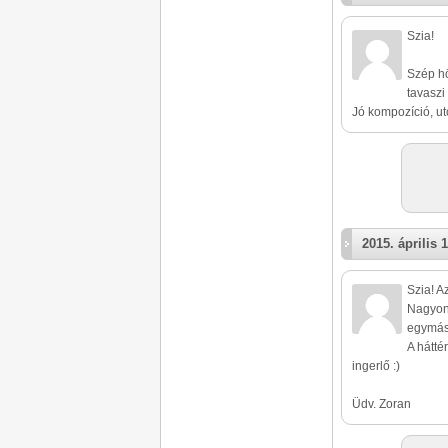
Szia!
Szép hö
tavaszi 
Jó kompozíció, ut
2015. április 1
Szia! A
Nagyon 
egymás
A hátté
ingerlő :)
Üdv. Zoran