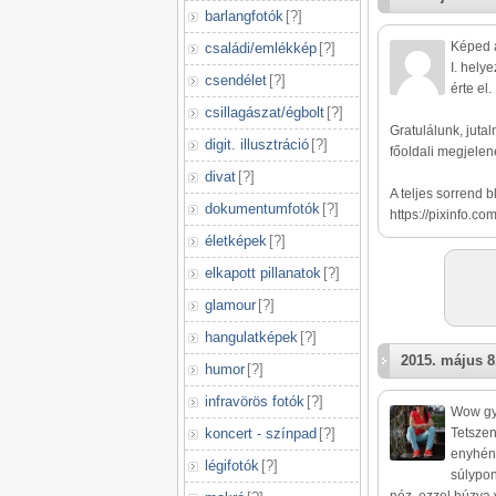
barlangfotók
[
?
]
Képed a
családi/emlékkép
[
?
]
I. helye
csendélet
[
?
]
érte el.
csillagászat/égbolt
[
?
]
Gratulálunk, jutal
digit. illusztráció
[
?
]
főoldali megjelené
divat
[
?
]
A teljes sorrend 
dokumentumfotók
[
?
]
https://pixinfo.co
életképek
[
?
]
elkapott pillanatok
[
?
]
glamour
[
?
]
hangulatképek
[
?
]
2015. május 8
humor
[
?
]
infravörös fotók
[
?
]
Wow gyö
koncert - színpad
[
?
]
Tetszen
enyhén 
légifotók
[
?
]
súlypon