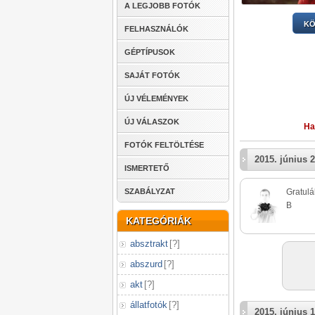
A LEGJOBB FOTÓK
KÖ
FELHASZNÁLÓK
GÉPTÍPUSOK
SAJÁT FOTÓK
ÚJ VÉLEMÉNYEK
ÚJ VÁLASZOK
Ha
FOTÓK FELTÖLTÉSE
2015. június 2
ISMERTETŐ
SZABÁLYZAT
Gratulál
B
KATEGÓRIÁK
absztrakt
[
?
]
abszurd
[
?
]
akt
[
?
]
állatfotók
[
?
]
2015. június 1