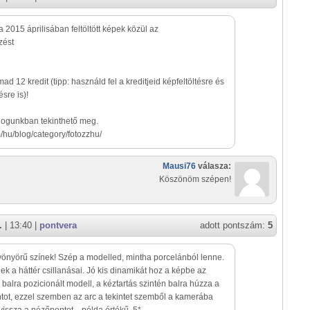
 2015 áprilisában feltöltött képek közül az
zést
mad 12 kredit (tipp: használd fel a kreditjeid képfeltöltésre és
sre is)!
blogunkban tekinthető meg.
m/hu/blog/category/fotozzhu/
Mausi76
válasza:
Köszönöm szépen!
.
| 13:40 |
pontvera
adott pontszám:
5
nyörű színek! Szép a modelled, mintha porcelánból lenne.
ek a háttér csillanásai. Jó kis dinamikát hoz a képbe az
balra pozicionált modell, a kéztartás szintén balra húzza a
tot, ezzel szemben az arc a tekintet szemből a kamerába