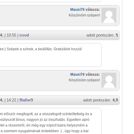
Mausi76
válasza:
Köszönöm szépen!
4.
| 10:55 |
icrod
adott pontszám:
5
es:) Szépek a színek, a beállítás. Gratulálok hozzá!
Mausi76
válasza:
Köszönöm szépen!
4.
| 14:22 |
9laller9
adott pontszám:
4,9
mi először megfogott, az a visszafogott színtelítettség és a
súlyozott tónus, nagyon jó az összhatás. Egyetlen apró
tel a részemről, én még egy icipicit balra helyezném a
 a szemem nyugalmának érdekében :) , úgy hogy a bal