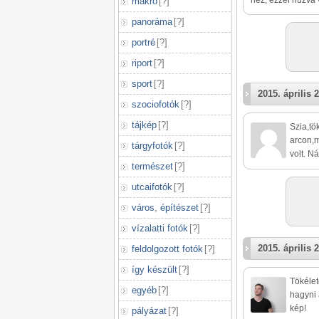
néz, ezzel húzva 
makró
[
?
]
panoráma
[
?
]
portré
[
?
]
riport
[
?
]
sport
[
?
]
2015. április 2
szociofotók
[
?
]
tájkép
[
?
]
Szia,tö
arcon,m
tárgyfotók
[
?
]
volt. N
természet
[
?
]
utcaifotók
[
?
]
város, építészet
[
?
]
vízalatti fotók
[
?
]
2015. április 2
feldolgozott fotók
[
?
]
így készült
[
?
]
Tökélet
egyéb
[
?
]
hagyni 
kép!
pályázat
[
?
]