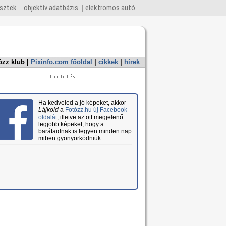
esztek
objektív adatbázis
elektromos autó
ózz klub
|
Pixinfo.com főoldal
|
cikkek
|
hírek
Ha kedveled a jó képeket, akkor
Lájkold
a
Fotózz.hu új Facebook
oldalát
, illetve az ott megjelenő
legjobb képeket, hogy a
barátaidnak is legyen minden nap
miben gyönyörködniük.