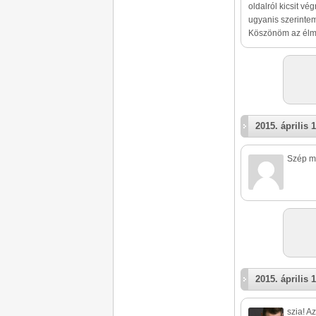
oldalról kicsit vég
ugyanis szerintem
Köszönöm az élmé
2015. április 1
Szép m
2015. április 1
szia! A