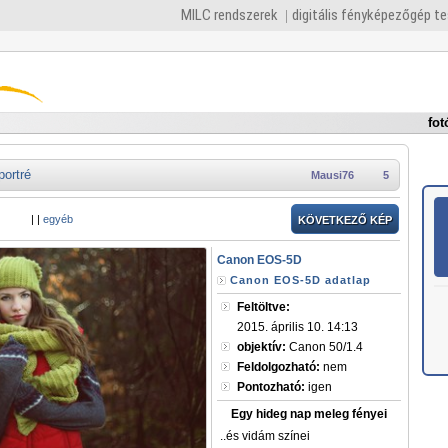
MILC rendszerek
digitális fényképezőgép t
fot
portré
Mausi76
5
|
|
egyéb
KÖVETKEZŐ KÉP
Canon EOS-5D
Canon EOS-5D adatlap
Feltöltve:
2015. április 10. 14:13
objektív:
Canon 50/1.4
Feldolgozható:
nem
Pontozható:
igen
Egy hideg nap meleg fényei
..és vidám színei