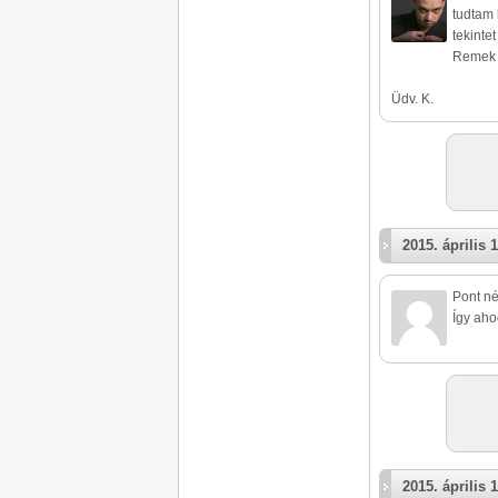
tudtam 
tekinte
Remek 
Üdv. K.
2015. április 1
Pont né
Így aho
2015. április 1