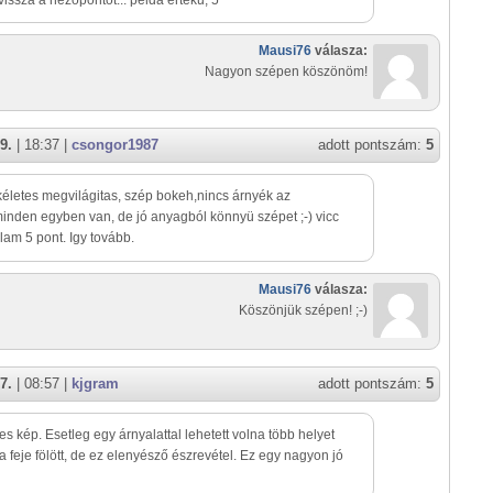
vissza a nézőpontot... példa értékű, 5*
Mausi76
válasza:
Nagyon szépen köszönöm!
9.
| 18:37 |
csongor1987
adott pontszám:
5
kéletes megvilágitas, szép bokeh,nincs árnyék az
inden egyben van, de jó anyagból könnyü szépet ;-) vicc
álam 5 pont. Igy tovább.
Mausi76
válasza:
Köszönjük szépen! ;-)
7.
| 08:57 |
kjgram
adott pontszám:
5
es kép. Esetleg egy árnyalattal lehetett volna több helyet
a feje fölött, de ez elenyésző észrevétel. Ez egy nagyon jó