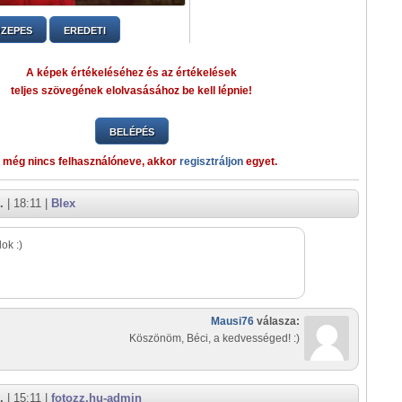
ZEPES
EREDETI
A képek értékeléséhez és az értékelések
teljes szövegének elolvasásához be kell lépnie!
BELÉPÉS
 még nincs felhasználóneve, akkor
regisztráljon
egyet.
.
| 18:11 |
Blex
ok :)
Mausi76
válasza:
Köszönöm, Béci, a kedvességed! :)
.
| 15:11 |
fotozz.hu-admin