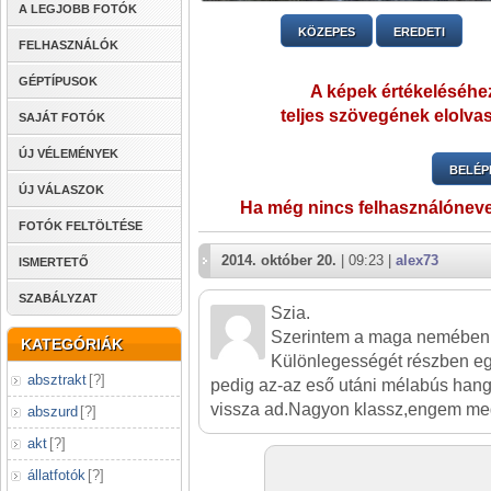
A LEGJOBB FOTÓK
KÖZEPES
EREDETI
FELHASZNÁLÓK
GÉPTÍPUSOK
A képek értékeléséhez
teljes szövegének elolvas
SAJÁT FOTÓK
ÚJ VÉLEMÉNYEK
BELÉP
ÚJ VÁLASZOK
Ha még nincs felhasználónev
FOTÓK FELTÖLTÉSE
2014. október 20.
| 09:23 |
alex73
ISMERTETŐ
SZABÁLYZAT
Szia.
Szerintem a maga nemében,
KATEGÓRIÁK
Különlegességét részben e
absztrakt
[
?
]
pedig az-az eső utáni mélabús hangu
vissza ad.Nagyon klassz,engem meg
abszurd
[
?
]
akt
[
?
]
állatfotók
[
?
]