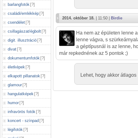
barlangfotók
[
?
]
családi/emlékkép
[
?
]
2014. október 18.
| 11:50 |
Birdie
csendélet
[
?
]
csillagászat/égbolt
[
?
]
Ha nem az épületen lenne a
lenne vágva, s szürkeárnyal
digit. illusztráció
[
?
]
a géptípusnál is az lenne, 
divat
[
?
]
már repkednének az 5 pontok ;)
dokumentumfotók
[
?
]
életképek
[
?
]
Lehet, hogy akkor átlagos l
elkapott pillanatok
[
?
]
glamour
[
?
]
hangulatképek
[
?
]
humor
[
?
]
infravörös fotók
[
?
]
koncert - színpad
[
?
]
légifotók
[
?
]