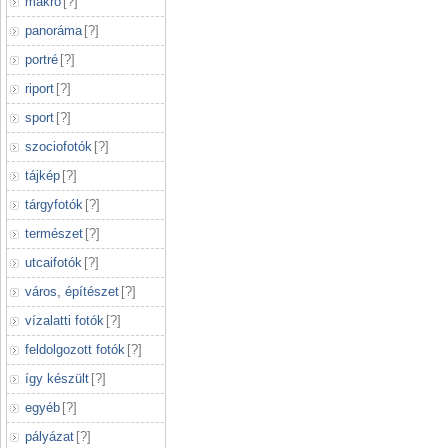
makró
[
?
]
panoráma
[
?
]
portré
[
?
]
riport
[
?
]
sport
[
?
]
szociofotók
[
?
]
tájkép
[
?
]
tárgyfotók
[
?
]
természet
[
?
]
utcaifotók
[
?
]
város, építészet
[
?
]
vízalatti fotók
[
?
]
feldolgozott fotók
[
?
]
így készült
[
?
]
egyéb
[
?
]
pályázat
[
?
]