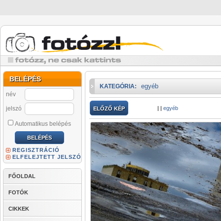
BELÉPÉS
egyéb
KATEGÓRIA:
név
jelszó
|
|
egyéb
ELŐZŐ KÉP
Automatikus belépés
REGISZTRÁCIÓ
ELFELEJTETT JELSZÓ
FŐOLDAL
FOTÓK
CIKKEK