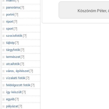
makró
[
?
]
panoráma
[
?
]
Köszönöm Péter, ö
portré
[
?
]
riport
[
?
]
sport
[
?
]
szociofotók
[
?
]
tájkép
[
?
]
tárgyfotók
[
?
]
természet
[
?
]
utcaifotók
[
?
]
város, építészet
[
?
]
vízalatti fotók
[
?
]
feldolgozott fotók
[
?
]
így készült
[
?
]
egyéb
[
?
]
pályázat
[
?
]