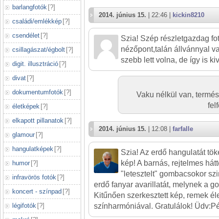
barlangfotók
[
?
]
2014. június 15.
| 22:46 |
kickin8210
családi/emlékkép
[
?
]
csendélet
[
?
]
Szia! Szép részletgazdag fo
nézőpont,talán állvánnyal va
csillagászat/égbolt
[
?
]
szebb lett volna, de így is ki
digit. illusztráció
[
?
]
divat
[
?
]
dokumentumfotók
[
?
]
Vaku nélkül van, termés
fel
életképek
[
?
]
elkapott pillanatok
[
?
]
2014. június 15.
| 12:08 |
farfalle
glamour
[
?
]
hangulatképek
[
?
]
Szia! Az erdő hangulatát tök
kép! A barnás, rejtelmes hátt
humor
[
?
]
"letesztelt" gombacsokor sz
infravörös fotók
[
?
]
erdő fanyar avarillatát, melynek a g
koncert - színpad
[
?
]
Kitűnően szerkesztett kép, remek é
színharmóniával. Gratulálok! Üdv:Pé
légifotók
[
?
]