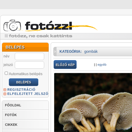
BELÉPÉS
gombák
KATEGÓRIA:
név
jelszó
|
|
egyéb
ELŐZŐ KÉP
Automatikus belépés
REGISZTRÁCIÓ
ELFELEJTETT JELSZÓ
FŐOLDAL
FOTÓK
CIKKEK