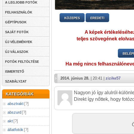
A LEGJOBB FOTÓK
FELHASZNÁLÓK
KÖZEPES
EREDETI
GÉPTÍPUSOK
A képek értékeléséhez
SAJÁT FOTÓK
teljes szövegének elolvas
ÚJ VÉLEMÉNYEK
ÚJ VÁLASZOK
BELÉP
FOTÓK FELTÖLTÉSE
Ha még nincs felhasználónev
ISMERTETŐ
2014. június 28.
| 20:41 |
zizike57
SZABÁLYZAT
Nagyon jó így alulról-különl
KATEGÓRIÁK
Direkt így nőttek, hogy fotózd
absztrakt
[
?
]
abszurd
[
?
]
akt
[
?
]
Ö
állatfotók
[
?
]