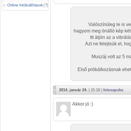
Online fotókiállítások
[
?
]
Valószínüleg le is v
hagyom meg önálló kép két.
Itt átjön az a vibrá
Azt ne felejtsük el, h
Muszáj volt az 5 
Első próbálkozásnak ehet
2014. január 24.
| 15:18 |
fotosapoka
Akkor jó :)