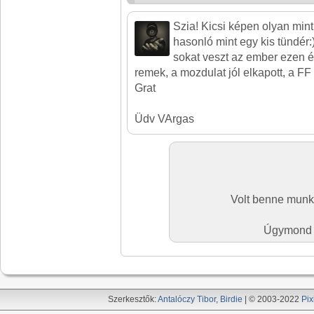
Szia! Kicsi képen olyan min
hasonló mint egy kis tündér
sokat veszt az ember ezen é
remek, a mozdulat jól elkapott, a FF 
Grat
Üdv VArgas
Volt benne munk
Úgymond ez
Szerkesztők:
Antalóczy Tibor
,
Birdie
| © 2003-2022
Pix