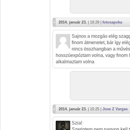
2014. január 23.
| 19:29 |
fotosapoka
Sajnos a mozgás elég szagg
finom átmenetet, bár így elé
nincs összhangban a művés
hosszúexpóztam volna, vagy finom l
alkalmaztam volna
2014. január 23.
| 10:25 |
Jose Z Vargas
Szia!
Szerintem nem nagyon kell tö