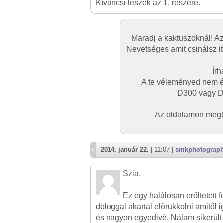
Kíváncsi leszek az 1. részére.
Maradj a kaktuszoknál! Az
Nevetséges amit csinálsz it
Írh
A te véleményed nem ér
D300 vagy D7
Az oldalamon megtu
2014. január 22.
| 11:07 |
smkphotograp
Szia,
Ez egy halálosan erőltetett f
dologgal akartál előrukkolni amitől
és nagyon egyedivé. Nálam sikerült 