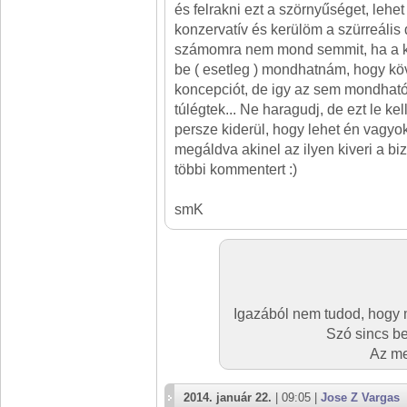
és felrakni ezt a szörnyűséget, lehet
konzervatív és kerülöm a szürreális 
számomra nem mond semmit, ha a k
be ( esetleg ) mondhatnám, hogy köv
koncepciót, de igy az sem mondható 
túlégtek... Ne haragudj, de ezt le kel
persze kiderül, hogy lehet én vagyo
megáldva akinel az ilyen kiveri a biz
többi kommentert :)
smK
Igazából nem tudod, hogy m
Szó sincs b
Az me
2014. január 22.
| 09:05 |
Jose Z Vargas