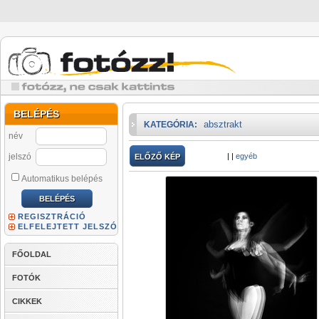
BELÉPÉS
absztrakt
KATEGÓRIA:
név
jelszó
|
|
egyéb
ELŐZŐ KÉP
Automatikus belépés
REGISZTRÁCIÓ
ELFELEJTETT JELSZÓ
FŐOLDAL
FOTÓK
CIKKEK