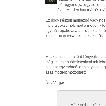
bár ugyanolyat úgy se lehet 
technikával. Minden fotó más és más
Ez hogy készült multiexpó vagy hos
multira voksolnék mert a modell kife
egymásrapakólásától... de ez a feh
kimondottan tetszik kell ez az erős k
Mi az amit te hibaként könyvelsz el
még kell ezen tökéletesíteni mit le
pillanat egy előadáson vagy esetleg
azaz modellt mozogtak:))
Üdv Vargas
Műteremben készül el