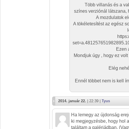
Több villanás és a vak
színes verziónál látszana,
A mozdulatok el
A tökéletesítést az egész so
https
set=a.481257651982895.
Ezen a
Mondjuk úgy , hogy ez volt 
Elég nehé
Ennél többet nem is kell ír
2014. január 22.
| 22:39 |
Tyus
Ha lemegy az újdonság ereje
ki megjegyzésbe, hogy hol a
találtam a galériádban. (Vag