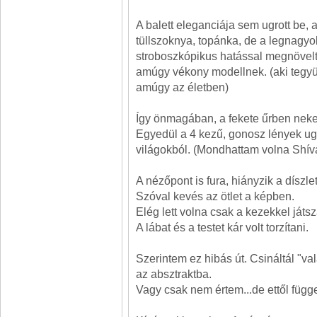
A balett eleganciája sem ugrott be,
tüllszoknya, topánka, de a legnagyo
stroboszkópikus hatással megnövelt
amúgy vékony modellnek. (aki tegyük
amúgy az életben)
Így önmagában, a fekete űrben nek
Egyedül a 4 kezű, gonosz lények ug
világokból. (Mondhattam volna Shívát
A nézőpont is fura, hiányzik a díszle
Szóval kevés az ötlet a képben.
Elég lett volna csak a kezekkel játsz
A lábat és a testet kár volt torzítani.
Szerintem ez hibás út. Csináltál "va
az absztraktba.
Vagy csak nem értem...de ettől függ