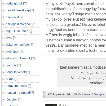
barlangfotók
[
?
]
környezeti fények nem zavarhatnak b
megoldhatónak látom hogy így fotóz
családi/emlékkép
[
?
]
nem lesz könnyű dolga mert szoborr
csendélet
[
?
]
multiexpó lövés elüt ezt meg kellen
csillagászat/égbolt
[
?
]
lelassulna a gyártás:) De az is lehet
nagyjából és benne tud maradni a d
digit. illusztráció
[
?
]
MF ben is végig lehet fotózni soroz
divat
[
?
]
is bemozdulnak a nagyon pontos fók
dokumentumfotók
[
?
]
veszti.. Bár modellel még soha nem
menyire sikerülne ezzel a technikáva
életképek
[
?
]
elkapott pillanatok
[
?
]
glamour
[
?
]
Igen ismerem ezt a módszert.
hangulatképek
[
?
]
kell eljárni. H
Volt állványon is a g
humor
[
?
]
sétáltam.
infravörös fotók
[
?
]
koncert - színpad
[
?
]
2014. január 24.
| 18:25 |
Jose Z Vargas
légifotók
[
?
]
Szia