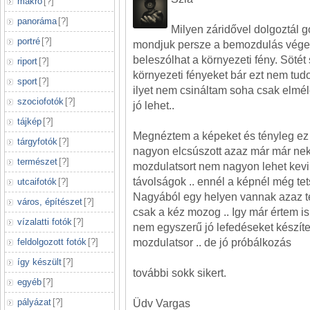
makró
[
?
]
panoráma
[
?
]
Milyen záridővel dolgoztál
portré
[
?
]
mondjuk persze a bemozdulás véget 
beleszólhat a környezeti fény. Sötét 
riport
[
?
]
környezeti fényeket bár ezt nem tu
sport
[
?
]
ilyet nem csináltam soha csak elmé
szociofotók
[
?
]
jó lehet..
tájkép
[
?
]
Megnéztem a képeket és tényleg ez a
tárgyfotók
[
?
]
nagyon elcsúszott azaz már már nek
természet
[
?
]
mozdulatsort nem nagyon lehet kevin
távolságok .. ennél a képnél még tet
utcaifotók
[
?
]
Nagyából egy helyen vannak azaz t
város, építészet
[
?
]
csak a kéz mozog .. Igy már értem is
vízalatti fotók
[
?
]
nem egyszerű jó lefedéseket készíte
feldolgozott fotók
[
?
]
mozdulatsor .. de jó próbálkozás
így készült
[
?
]
további sokk sikert.
egyéb
[
?
]
pályázat
[
?
]
Üdv Vargas