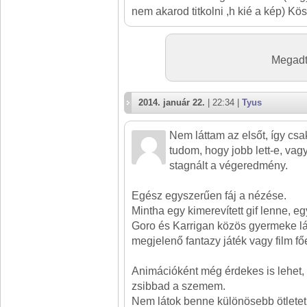
nem akarod titkolni ,h kié a kép) Kös
Megadt
2014. január 22.
| 22:34 |
Tyus
Nem láttam az elsőt, így csak
tudom, hogy jobb lett-e, vag
stagnált a végeredmény.
Egész egyszerűen fáj a nézése.
Mintha egy kimerevített gif lenne, e
Goro és Karrigan közös gyermeke lá
megjelenő fantazy játék vagy film fő
Animációként még érdekes is lehet, 
zsibbad a szemem.
Nem látok benne különösebb ötletet,