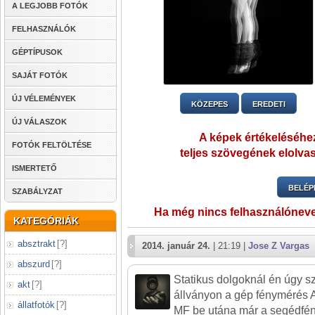
A LEGJOBB FOTÓK
FELHASZNÁLÓK
GÉPTÍPUSOK
SAJÁT FOTÓK
ÚJ VÉLEMÉNYEK
KÖZEPES
EREDETI
ÚJ VÁLASZOK
A képek értékeléséhez
FOTÓK FELTÖLTÉSE
teljes szövegének elolvas
ISMERTETŐ
BELÉP
SZABÁLYZAT
Ha még nincs felhasználónev
KATEGÓRIÁK
absztrakt
[
?
]
2014. január 24.
| 21:19 |
Jose Z Vargas
abszurd
[
?
]
Statikus dolgoknál én úgy 
akt
[
?
]
állványon a gép fénymérés 
állatfotók
[
?
]
MF be utána már a segédfén