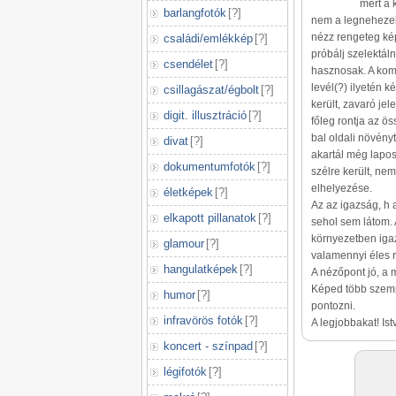
mert a 
barlangfotók
[
?
]
nem a legnehezebb
nézz rengeteg kép
családi/emlékkép
[
?
]
próbálj szelektál
csendélet
[
?
]
hasznosak. A komp
levél(?) ilyetén k
csillagászat/égbolt
[
?
]
került, zavaró je
digit. illusztráció
[
?
]
főleg rontja az ös
bal oldali növény
divat
[
?
]
akartál még lapos
dokumentumfotók
[
?
]
szélre került, ne
elhelyezése.
életképek
[
?
]
Az az igazság, h 
elkapott pillanatok
[
?
]
sehol sem látom. 
környezetben igaz
glamour
[
?
]
valamennyi éles r
hangulatképek
[
?
]
A nézőpont jó, a 
Képed több szempo
humor
[
?
]
pontozni.
infravörös fotók
[
?
]
A legjobbakat! Ist
koncert - színpad
[
?
]
légifotók
[
?
]