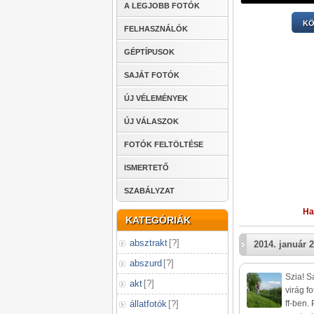
A LEGJOBB FOTÓK
KÖ
FELHASZNÁLÓK
GÉPTÍPUSOK
SAJÁT FOTÓK
ÚJ VÉLEMÉNYEK
ÚJ VÁLASZOK
FOTÓK FELTÖLTÉSE
ISMERTETŐ
SZABÁLYZAT
Ha
KATEGÓRIÁK
absztrakt
[
?
]
2014. január 2
abszurd
[
?
]
Szia! S
akt
[
?
]
virág f
állatfotók
[
?
]
ff-ben.