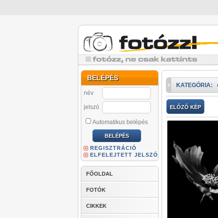
BELÉPÉS
KATEGÓRIA:
név
jelszó
ELŐZŐ KÉP
Automatikus belépés
REGISZTRÁCIÓ
ELFELEJTETT JELSZÓ
FŐOLDAL
FOTÓK
CIKKEK