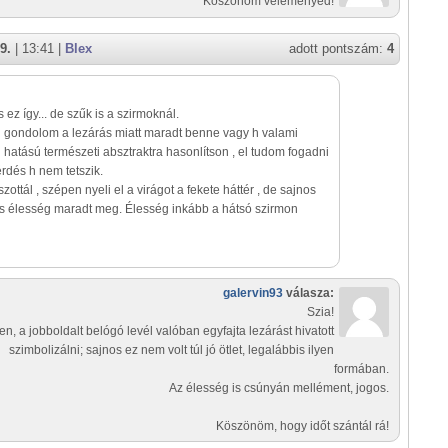
Köszönöm véleményed!
9.
| 13:41 |
Blex
adott pontszám:
4
 ez így... de szűk is a szirmoknál.
l gondolom a lezárás miatt maradt benne vagy h valami
hatású természeti absztraktra hasonlítson , el tudom fogadni
érdés h nem tetszik.
szottál , szépen nyeli el a virágot a fekete háttér , de sajnos
és élesség maradt meg. Élesség inkább a hátsó szirmon
galervin93
válasza:
Szia!
en, a jobboldalt belógó levél valóban egyfajta lezárást hivatott
szimbolizálni; sajnos ez nem volt túl jó ötlet, legalábbis ilyen
formában.
Az élesség is csúnyán mellément, jogos.
Köszönöm, hogy időt szántál rá!