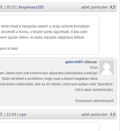
7.
| 20:22 |
kispimasz222
adott pontszám:
4,5
e fehér miatt a hangsúly nekem a virág szirmok formályán
l érezhető a forma, a felület szinte tapintható. A kép jobb
 nem igazán értem, és talán másabb vágásban többet
yon jó kép!
galervin93
válasza:
Szia!
gen, látom nem volt szerencsés választás jobboldalra a belógó
l. Talán ott lehet a probléma, hogy csak a képet magában látva
het érteni mibenlétét, ami az én hibám, mert nem adtam neki "jelentést",
mit is akar szimbolizálni.
Köszönöm véleményed!
7.
| 12:04 |
cyw
adott pontszám:
3,5