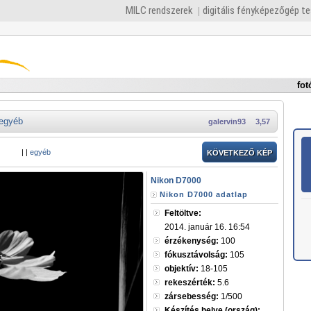
MILC rendszerek
digitális fényképezőgép t
fot
egyéb
galervin93
3,57
|
|
egyéb
KÖVETKEZŐ KÉP
Nikon D7000
Nikon D7000 adatlap
Feltöltve:
2014. január 16. 16:54
érzékenység:
100
fókusztávolság:
105
objektív:
18-105
rekeszérték:
5.6
zársebesség:
1/500
Készítés helye (ország):