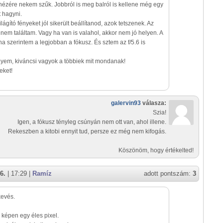
nézére nekem szűk. Jobbról is meg balról is kellene még egy
t hagyni.
lágító fényeket jól sikerült beállítanod, azok tetszenek. Az
 nem találtam. Vagy ha van is valahol, akkor nem jó helyen. A
na szerintem a legjobban a fókusz. És sztem az f/5.6 is
yem, kiváncsi vagyok a többiek mit mondanak!
eket!
galervin93
válasza:
Szia!
Igen, a fókusz tényleg csúnyán nem ott van, ahol illene.
Rekeszben a kitobi ennyit tud, persze ez még nem kifogás.
Köszönöm, hogy értékelted!
6.
| 17:29 |
Ramíz
adott pontszám:
3
kevés.
 képen egy éles pixel.