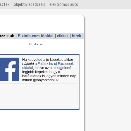
esztek
objektív adatbázis
elektromos autó
ózz klub
|
Pixinfo.com főoldal
|
cikkek
|
hírek
Ha kedveled a jó képeket, akkor
Lájkold
a
Fotózz.hu új Facebook
oldalát
, illetve az ott megjelenő
legjobb képeket, hogy a
barátaidnak is legyen minden nap
miben gyönyörködniük.