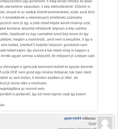
kompozícióból úgy gondolom, h még kezdő lehetsz és talán
 utat kellene választani, 1 kép elkészítésénél. Először is
et, olvasd el az alattuk íródott kommenteket, aztán azok közt
ni, h kinek/kiknek a véleménye(i) lehet(nek) számodra
ozíció nem jó így, a jobb oldalt képbe került növényi szár,
épbe kerülése abszolút elhibázott, teljesen a kép szélére
lenléte, ráadásukl ez egy csendélet szerű kép lenne és így
szképet, megtöri a harmóniát...arról nem is beszélve, h így a
t sem tudtad, (merted?) beljebb helyezni, gondolom nem
abb képet kapni, így viszont a bal oldali virág is nagyon a
m érintik ugyan szirmai a képszélt, de mégsem jó a képen való
az élességet is igencsak keresnem kellett és igazán élesnek
A szűk DOF nem gond egy növény fotójánál, bár ilyen steril
ából az sem biztos, h minden esetben jó ötlet...de
észt jó lenne látni a növényen.
megvilágítása az viszont nem.
ntból is javítandó, így ezt most sajnos csak így tudom
ván
galervin93
válasza:
Szia!