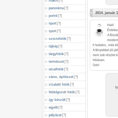
makró
[
?
]
panoráma
[
?
]
2014. január 1
portré
[
?
]
riport
[
?
]
Hali!
Érdekes
sport
[
?
]
A fűszá
szociofotók
[
?
]
modern 
h tudatos , más k
tájkép
[
?
]
A fényekkel jól ját
tárgyfotók
[
?
]
nem sok részlet 
hibásan.
természet
[
?
]
Üdv!
utcaifotók
[
?
]
város, építészet
[
?
]
vízalatti fotók
[
?
]
Ig
feldolgozott fotók
[
?
]
így készült
[
?
]
egyéb
[
?
]
pályázat
[
?
]