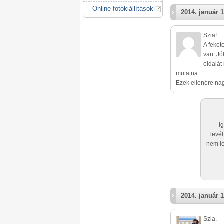
Online fotókiállítások
[
?
]
2014. január 1
Szia!
A feket
van. Jó
oldalát
mutatna.
Ezek ellenére nag
I
levé
nem le
2014. január 1
Szia.