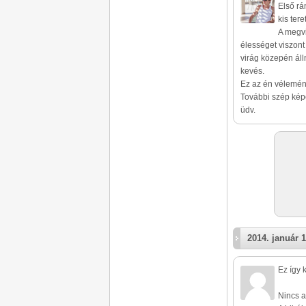
Első rá
kis tere
A megvi
élességet viszont
virág közepén áll
kevés.
Ez az én vélemén
További szép kép
üdv.
2014. január 1
Ez így 
Nincs a