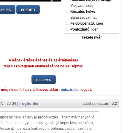
Magyarország
ZEPES
EREDETI
Készítés helye:
Balassagyarmat
Feldolgozható:
igen
Pontozható:
igen
Fekete nyár
A képek értékeléséhez és az értékelések
teljes szövegének elolvasásához be kell lépnie!
BELÉPÉS
 még nincs felhasználóneve, akkor
regisztráljon
egyet.
7.
| 23:34 |
froghunter
adott pontszám:
3,2
ajnos ez nem lett egy jó próbálkozás...láttam már nagyon jó
otót ff-ben, de nagyon nehéz igazán jó képet készíteni róluk,
 Persze itt most ez a legkisebb probléma, csupán azért írtam,