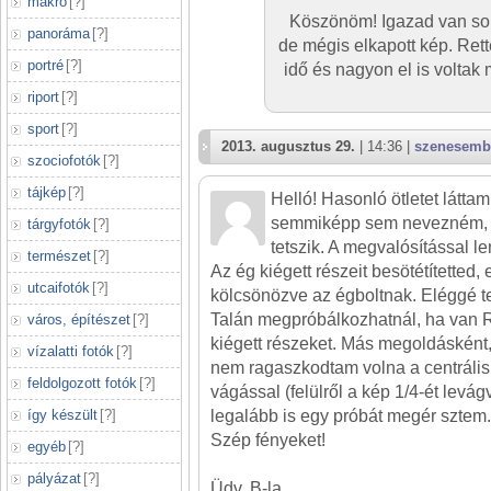
makró
[
?
]
Köszönöm! Igazad van soro
panoráma
[
?
]
de mégis elkapott kép. Ret
portré
[
?
]
idő és nagyon el is voltak 
riport
[
?
]
sport
[
?
]
2013. augusztus 29.
| 14:36 |
szenesemb
szociofotók
[
?
]
tájkép
[
?
]
Helló! Hasonló ötletet láttam
semmiképp sem nevezném, 
tárgyfotók
[
?
]
tetszik. A megvalósítással 
természet
[
?
]
Az ég kiégett részeit besötétítetted, 
utcaifotók
[
?
]
kölcsönözve az égboltnak. Eléggé t
Talán megpróbálkozhatnál, ha van R
város, építészet
[
?
]
kiégett részeket. Más megoldásként,
vízalatti fotók
[
?
]
nem ragaszkodtam volna a centrális 
feldolgozott fotók
[
?
]
vágással (felülről a kép 1/4-ét levá
így készült
[
?
]
legalább is egy próbát megér sztem.
Szép fényeket!
egyéb
[
?
]
pályázat
[
?
]
Üdv. B-la.