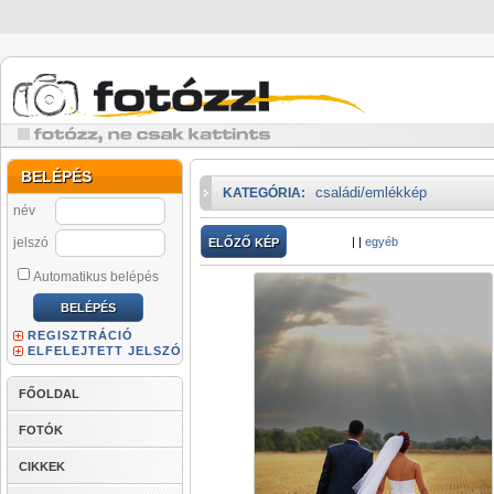
BELÉPÉS
családi/emlékkép
KATEGÓRIA:
név
jelszó
|
|
egyéb
ELŐZŐ KÉP
Automatikus belépés
REGISZTRÁCIÓ
ELFELEJTETT JELSZÓ
FŐOLDAL
FOTÓK
CIKKEK