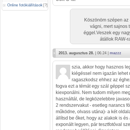
Online fotókiállítások
[
?
]
Köszönöm szépen az 
vágni, mert sajnos 
éggel.Veszek egy nagy
átállok RAW-ra
2013. augusztus 28.
| 06:24 |
mazzz
szia, akkor hogy hasznos le
kiégéssel nem igazán lehet 
ragaszkodsz ehhez az éghez
fogva ezt a témát egy szál géppel sz
kiexponálni. Nem tudom milyen megvi
használtál, de legközelebbre javas
2 rendszervakut - esetleg narancs fól
működne, olvass utána)- a két oldal
állítsd be őket, hogy az alakok is és
exponált legyen, pár tesztfotóval sz