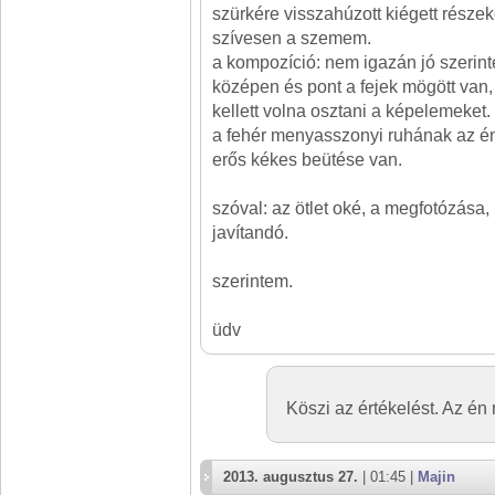
szürkére visszahúzott kiégett része
szívesen a szemem.
a kompozíció: nem igazán jó szerint
középen és pont a fejek mögött van,
kellett volna osztani a képelemeket.
a fehér menyasszonyi ruhának az é
erős kékes beütése van.
szóval: az ötlet oké, a megfotózása
javítandó.
szerintem.
üdv
Köszi az értékelést. Az én
2013. augusztus 27.
| 01:45 |
Majin