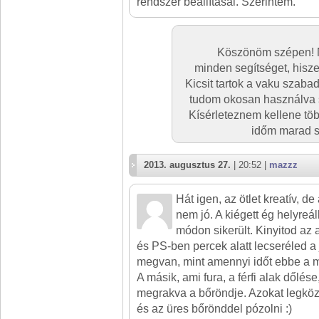
rendszer beállításai. Szerintem.
Köszönöm szépen! 
minden segítséget, hisze
Kicsit tartok a vaku szaba
tudom okosan használva s
Kísérleteznem kellene töb
időm marad s
2013. augusztus 27.
| 20:52 |
mazzz
Hát igen, az ötlet kreatív, d
nem jó. A kiégett ég helyreál
módon sikerült. Kinyitod az a
és PS-ben percek alatt lecseréled a
megvan, mint amennyi időt ebbe a m
A másik, ami fura, a férfi alak dőlés
megrakva a bőröndje. Azokat legkö
és az üres bőrönddel pózolni :)