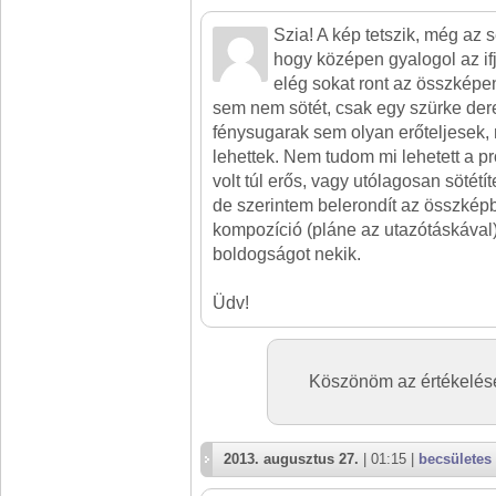
Szia! A kép tetszik, még az 
hogy középen gyalogol az ifj
elég sokat ront az összképe
sem nem sötét, csak egy szürke der
fénysugarak sem olyan erőteljesek,
lehettek. Nem tudom mi lehetett a p
volt túl erős, vagy utólagosan sötétít
de szerintem belerondít az összképb
kompozíció (pláne az utazótáskával) 
boldogságot nekik.
Üdv!
Köszönöm az értékelése
2013. augusztus 27.
| 01:15 |
becsületes