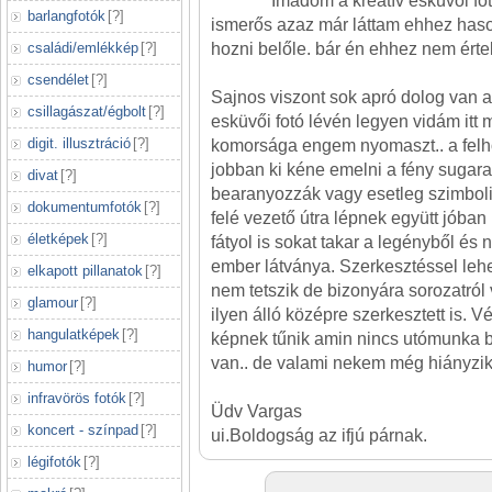
Imádom a kreatív esküvői fo
barlangfotók
[
?
]
ismerős azaz már láttam ehhez hasonl
családi/emlékkép
[
?
]
hozni belőle. bár én ehhez nem értek
csendélet
[
?
]
Sajnos viszont sok apró dolog van a
csillagászat/égbolt
[
?
]
esküvői fotó lévén legyen vidám itt 
digit. illusztráció
[
?
]
komorsága engem nyomaszt.. a fel
jobban ki kéne emelni a fény sugarak
divat
[
?
]
bearanyozzák vagy esetleg szimboli
dokumentumfotók
[
?
]
felé vezető útra lépnek együtt jóba
életképek
[
?
]
fátyol is sokat takar a legényből és 
ember látványa. Szerkesztéssel leh
elkapott pillanatok
[
?
]
nem tetszik de bizonyára sorozatról 
glamour
[
?
]
ilyen álló középre szerkesztett is. 
hangulatképek
[
?
]
képnek tűnik amin nincs utómunka 
van.. de valami nekem még hiányzik
humor
[
?
]
infravörös fotók
[
?
]
Üdv Vargas
koncert - színpad
[
?
]
ui.Boldogság az ifjú párnak.
légifotók
[
?
]