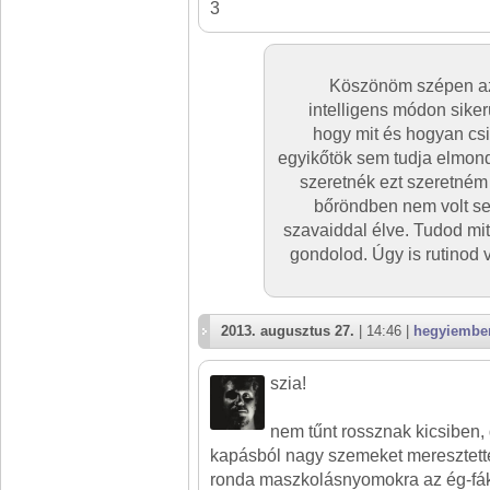
3
Köszönöm szépen az 
intelligens módon siker
hogy mit és hogyan cs
egyikőtök sem tudja elmon
szeretnék ezt szeretném 
bőröndben nem volt semm
szavaiddal élve. Tudod mit 
gondolod. Úgy is rutinod 
2013. augusztus 27.
| 14:46 |
hegyiembe
szia!
nem tűnt rossznak kicsiben,
kapásból nagy szemeket meresztett
ronda maszkolásnyomokra az ég-fák 