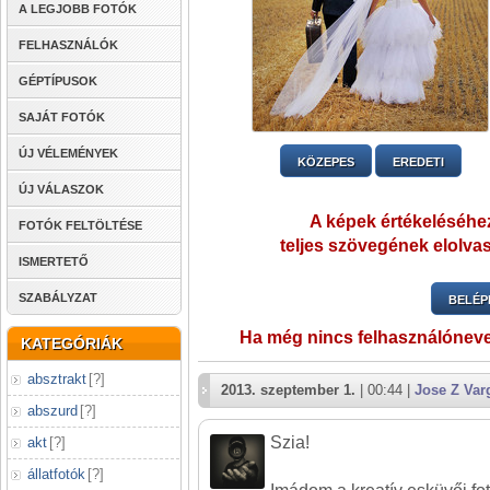
A LEGJOBB FOTÓK
FELHASZNÁLÓK
GÉPTÍPUSOK
SAJÁT FOTÓK
ÚJ VÉLEMÉNYEK
KÖZEPES
EREDETI
ÚJ VÁLASZOK
A képek értékeléséhez
FOTÓK FELTÖLTÉSE
teljes szövegének elolvas
ISMERTETŐ
SZABÁLYZAT
BELÉP
Ha még nincs felhasználónev
KATEGÓRIÁK
absztrakt
[
?
]
2013. szeptember 1.
| 00:44 |
Jose Z Var
abszurd
[
?
]
Szia!
akt
[
?
]
állatfotók
[
?
]