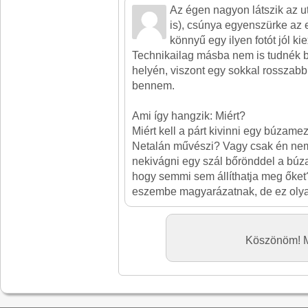
Az égen nagyon látszik az 
is), csúnya egyenszürke az
könnyű egy ilyen fotót jól ki
Technikailag másba nem is tudnék b
helyén, viszont egy sokkal rosszabb 
bennem.
Ami így hangzik: Miért?
Miért kell a párt kivinni egy búzam
Netalán művészi? Vagy csak én nem é
nekivágni egy szál bőrönddel a bú
hogy semmi sem állíthatja meg őket?
eszembe magyarázatnak, de ez olya
Köszönöm! Me