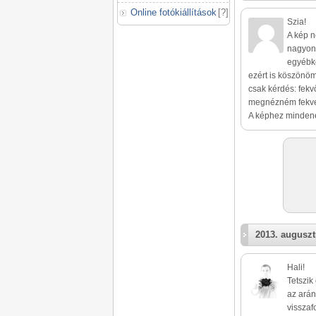
Online fotókiállítások
[
?
]
Szia!
A kép n
nagyon 
egyébké
ezért is köszönöm 
csak kérdés: fekv
megnézném fekve
A képhez mindenen
2013. auguszt
Hali!
Tetszik
az arán
visszaf