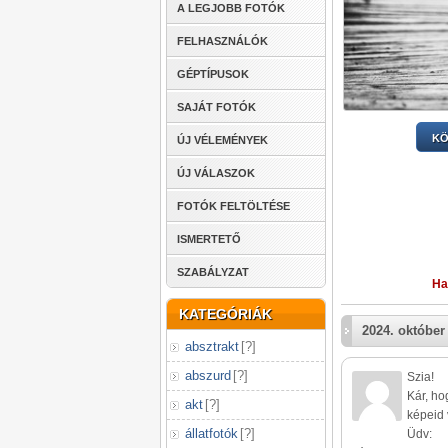
A LEGJOBB FOTÓK
FELHASZNÁLÓK
GÉPTÍPUSOK
SAJÁT FOTÓK
KÖ
ÚJ VÉLEMÉNYEK
ÚJ VÁLASZOK
FOTÓK FELTÖLTÉSE
ISMERTETŐ
SZABÁLYZAT
Ha
KATEGÓRIÁK
2024. október 
absztrakt
[
?
]
abszurd
[
?
]
Szia!
Kár, ho
akt
[
?
]
képeid 
állatfotók
[
?
]
Üdv: