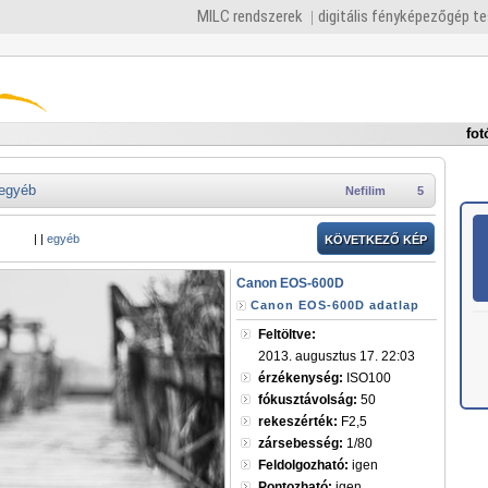
MILC rendszerek
digitális fényképezőgép t
fot
egyéb
Nefilim
5
|
|
egyéb
KÖVETKEZŐ KÉP
Canon EOS-600D
Canon EOS-600D adatlap
Feltöltve:
2013. augusztus 17. 22:03
érzékenység:
ISO100
fókusztávolság:
50
rekeszérték:
F2,5
zársebesség:
1/80
Feldolgozható:
igen
Pontozható:
igen