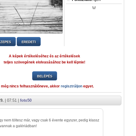
\ /
ZEPES
EREDETI
A képek értékeléséhez és az értékelések
teljes szövegének elolvasásához be kell lépnie!
BELÉPÉS
 még nincs felhasználóneve, akkor
regisztráljon
egyet.
9.
| 07:51 |
foto50
gy nem töltesz már, vagy csak 6 évente egyszer, pedig klassz
vannak a galériádban!