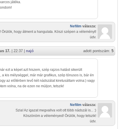
karcos játéka.
mondom!
Nefilim
válasza:
! Örülök, hogy átment a hangulata. Köszi szépen a véleményt!
üdv.
us 17.
| 22:37 |
najó
adott pontszám:
5
már ezt a képet azt hiszem, szép rajzos hatást sikerült
, a kis mélységgel, már már grafikus, szép tónusos is, bár én
hogy az előtérben levő két nádszálat kiretusáltam volna:) vagy
ptem volna, na de ezen ne múljon, tetszik!
Nefilim
válasza:
Szia! Az igazat megvallva volt ott több nádszál is... :)
Köszönöm a véleményed! Örülök, hogy tetszik!
üdv.