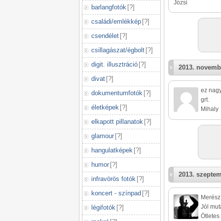
Józsi
barlangfotók
[
?
]
családi/emlékkép
[
?
]
csendélet
[
?
]
csillagászat/égbolt
[
?
]
digit. illusztráció
[
?
]
2013. novemb
divat
[
?
]
ez nagy
dokumentumfotók
[
?
]
grt.
életképek
[
?
]
Mihaly
elkapott pillanatok
[
?
]
glamour
[
?
]
hangulatképek
[
?
]
humor
[
?
]
2013. szeptem
infravörös fotók
[
?
]
koncert - színpad
[
?
]
Merész,
Jól mut
légifotók
[
?
]
Ötletes