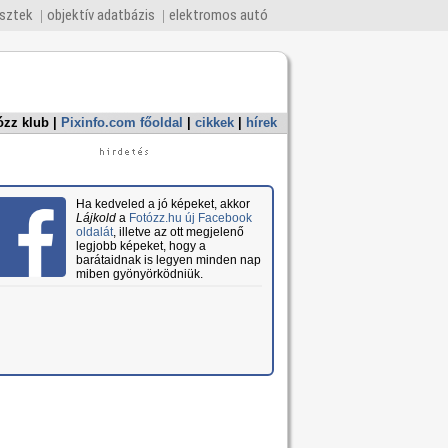
esztek
objektív adatbázis
elektromos autó
ózz klub
|
Pixinfo.com főoldal
|
cikkek
|
hírek
Ha kedveled a jó képeket, akkor
Lájkold
a
Fotózz.hu új Facebook
oldalát
, illetve az ott megjelenő
legjobb képeket, hogy a
barátaidnak is legyen minden nap
miben gyönyörködniük.