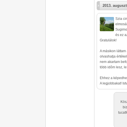
2013. auguszt
Szia ci
elmosás
Sugimot
és ez az
Gratulálok!
A másikon láttam 
olvashatja értéke
nem akartam befol
több időm lesz, l
Ehhez a képedhez
A legjobbakat! Ist
Kösz
bi
tucat