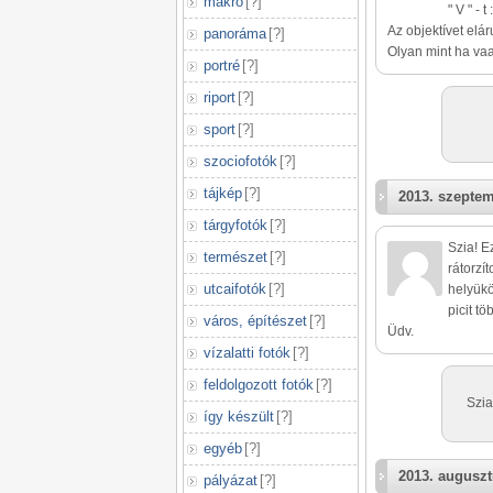
makró
[
?
]
" V " - t 
Az objektívet elá
panoráma
[
?
]
Olyan mint ha vaa
portré
[
?
]
riport
[
?
]
sport
[
?
]
szociofotók
[
?
]
tájkép
[
?
]
2013. szeptem
tárgyfotók
[
?
]
Szia! E
természet
[
?
]
rátorzí
utcaifotók
[
?
]
helyükö
picit t
város, építészet
[
?
]
Üdv.
vízalatti fotók
[
?
]
feldolgozott fotók
[
?
]
Szia
így készült
[
?
]
egyéb
[
?
]
2013. auguszt
pályázat
[
?
]