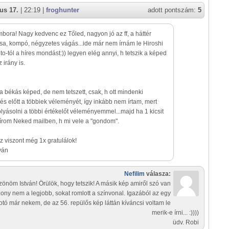
us 17.
| 22:19 |
froghunter
adott pontszám:
5
mbora! Nagy kedvenc ez Tőled, nagyon jó az ff, a háttér
a, kompó, négyzetes vágás...ide már nem írnám le Hiroshi
o-tól a híres mondást:)) legyen elég annyi, h tetszik a képed
 irány is.
a békás képed, de nem tetszett, csak, h ott mindenki
lés előtt a többiek véleményét, így inkább nem írtam, mert
yásolni a többi értékelőt véleményemmel...majd ha 1 kicsit
eírom Neked mailben, h mi vele a "gondom".
 viszont még 1x gratulálok!
ván
Nefilim
válasza:
önöm István! Örülök, hogy tetszik! A másik kép amiről szó van
zony nem a legjobb, sokat romlott a színvonal. Igazából az egy
fotó már nekem, de az 56. repülős kép láttán kíváncsi voltam le
merik-e írni... :))))
üdv. Robi