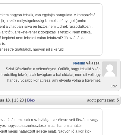
ekem nagyon tetszik, van egyfajta hangulata. A kompozíció
jó, a szűk mélységélesség kiemeli a lényeget (amire
nt a világban járva én biztos nem tudnék rácsodálkozni,
a fotót), a fekete-fehér kidolgozás is tetszik. Nem kritika,
ő képként nem lehetett volna lefotózni? Jó az álló, de
 is.
esetre gratulálok, nagyon jól sikerült!
Nefilim
válasza:
Szia! Köszönöm a véleményed! Örülök, hogy tetszik! A kép
eredetileg fekvő, csak levágtam a bal oldalát, mert ott volt egy
hangsúlyosabb korlát rész, ami elvonta volna a figyelmet.
üdv.
us 18.
| 13:23 |
Blex
adott pontszám:
5
 ez a fotó nem csak a színvilága , az élesre vett fűszálak vagy
yos négyzetes szerkesztése miatt , hanem a háttér
ogott mégis határozott jellege miatt. Nagyon jó a korlátok