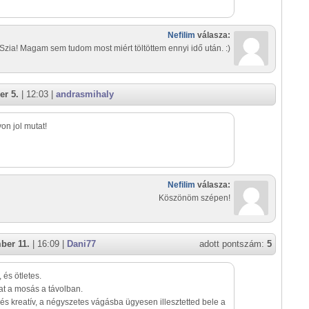
Nefilim
válasza:
Szia! Magam sem tudom most miért töltöttem ennyi idő után. :)
er 5.
| 12:03 |
andrasmihaly
on jol mutat!
Nefilim
válasza:
Köszönöm szépen!
ber 11.
| 16:09 |
Dani77
adott pontszám:
5
 és ötletes.
at a mosás a távolban.
 és kreatív, a négyszetes vágásba ügyesen illesztetted bele a