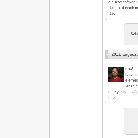
elhúzott szétkent 
Hangulatosnak 
Üdv!
Szia
2013. auguszt
szia!
láttam 
elérned
lehet, 
a helyszínen kité
üdv!