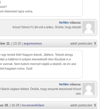
:)
rulod?
mi őskövület rajza volna.
Nefilim
válasza:
Köszi! 50mm F1.8II volt a tettes. Örülök, hogy tetszik!
ber 11.
| 13:15 |
argomumus
adott pontszám:
5
z egy remek fotó! Nagyon tetszik. Játékos. Tetszik ahogy
tottal a háttérre! A szépen kiemelkedő éles fűszálak is a
n vannak. Nem tudom mennyit vágtál a képből, de én alul
öbbet hagytam volna. Grat!
Nefilim
válasza:
! Balról vágtam többet. Örülök, hogy elnyerte tetszésed! Köszi!
üdv.
us 18.
| 16:28 |
locsmandidani
adott pontszám:
5