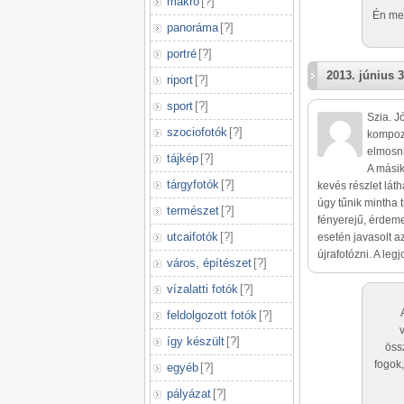
makró
[
?
]
Én meg
panoráma
[
?
]
portré
[
?
]
2013. június 3
riport
[
?
]
sport
[
?
]
Szia. J
szociofotók
[
?
]
kompozi
elmosni.
tájkép
[
?
]
A másik
tárgyfotók
[
?
]
kevés részlet lát
úgy tűnik mintha 
természet
[
?
]
fényerejű, érdem
utcaifotók
[
?
]
esetén javasolt a
újrafotózni. A leg
város, építészet
[
?
]
vízalatti fotók
[
?
]
feldolgozott fotók
[
?
]
így készült
[
?
]
öss
fogok
egyéb
[
?
]
pályázat
[
?
]