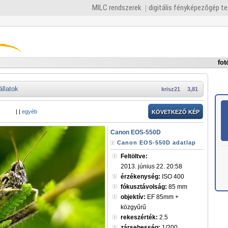
MILC rendszerek
digitális fényképezőgép t
fot
állatok
krisz21
3,81
|
|
egyéb
KÖVETKEZŐ KÉP
Canon EOS-550D
Canon EOS-550D adatlap
Feltöltve:
2013. június 22. 20:58
érzékenység:
ISO 400
fókusztávolság:
85 mm
objektív:
EF 85mm +
közgyűrű
rekeszérték:
2.5
zársebesség:
1/200