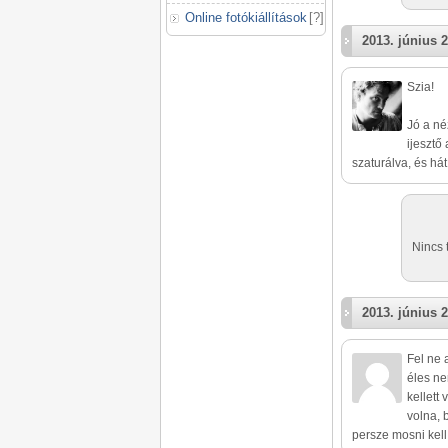
Online fotókiállítások
[
?
]
2013. június 2
Szia!
Jó a né
ijesztő
szaturálva, és hát
Nincs 
2013. június 2
Fel ne 
éles ne
kellett
volna, 
persze mosni kell