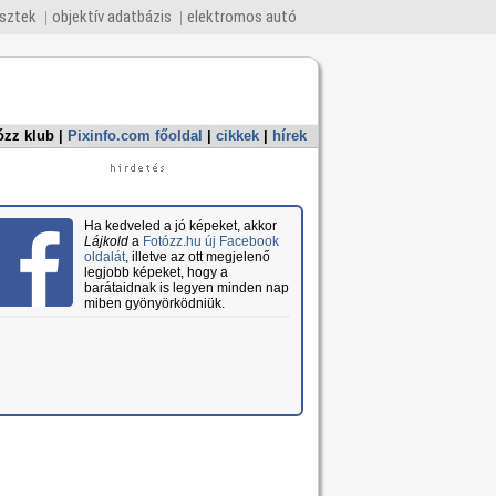
esztek
objektív adatbázis
elektromos autó
ózz klub
|
Pixinfo.com főoldal
|
cikkek
|
hírek
Ha kedveled a jó képeket, akkor
Lájkold
a
Fotózz.hu új Facebook
oldalát
, illetve az ott megjelenő
legjobb képeket, hogy a
barátaidnak is legyen minden nap
miben gyönyörködniük.