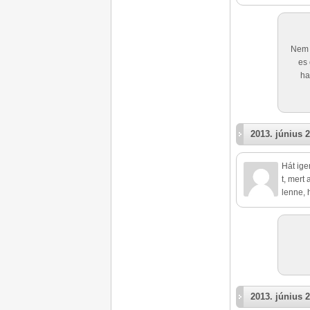
Nem 
es 
ha
2013. június 2
Hát ige
t, mert
lenne, 
2013. június 2