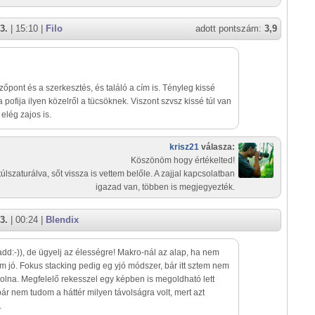
3.
| 15:10 |
Filo
adott pontszám:
3,9
zőpont és a szerkesztés, és találó a cím is. Tényleg kissé
 a pofija ilyen közelről a tücsöknek. Viszont szvsz kissé túl van
 elég zajos is.
krisz21
válasza:
Köszönöm hogy értékelted!
túlszaturálva, sőt vissza is vettem belőle. A zajjal kapcsolatban
igazad van, többen is megjegyezték.
3.
| 00:24 |
Blendix
add:-)), de ügyelj az élességre! Makro-nál az alap, ha nem
m jó. Fokus stacking pedig eg yjó módszer, bár itt sztem nem
 volna. Megfelelő rekesszel egy képben is megoldható lett
bár nem tudom a háttér milyen távolságra volt, mert azt
.