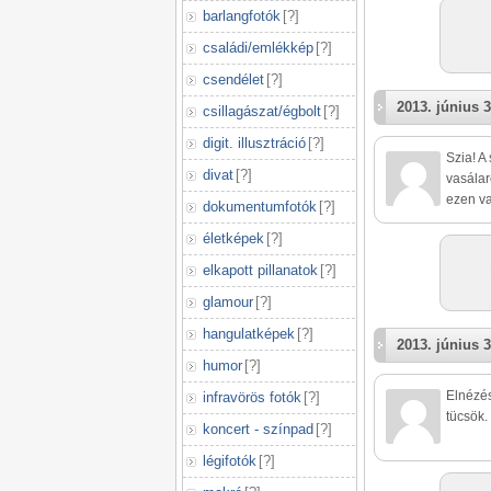
barlangfotók
[
?
]
családi/emlékkép
[
?
]
csendélet
[
?
]
2013. június 3
csillagászat/égbolt
[
?
]
digit. illusztráció
[
?
]
Szia! A
divat
[
?
]
vasálar
ezen va
dokumentumfotók
[
?
]
életképek
[
?
]
elkapott pillanatok
[
?
]
glamour
[
?
]
hangulatképek
[
?
]
2013. június 3
humor
[
?
]
Elnézé
infravörös fotók
[
?
]
tücsök.
koncert - színpad
[
?
]
légifotók
[
?
]