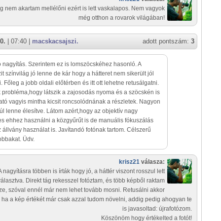
 nem akartam mellélőni ezért is lett vaskalapos. Nem vagyok
még otthon a rovarok világában!
0.
| 07:40 |
macskacsajszi.
adott pontszám:
3
ó nagyítás. Szerintem ez is lomszöcskéhez hasonló. A
t színvilág jó lenne de kár hogy a hátteret nem sikerült jól
 Főleg a jobb oldali előtérben és itt ott lehetne retusálgatni.
 probléma,hogy látszik a zajosodás nyoma és a szöcskén is
ható vagyis mintha kicsit roncsolódnának a részletek. Nagyon
túl lenne élesítve. Látom azért,hogy az objektív nagy
es ehhez használni a közgyűrűt is de manuális fókuszálás
z állvány használat is. Javítandó fotónak tartom. Célszerű
jobbakat. Üdv.
krisz21
válasza:
A nagyításra többen is írták hogy jó, a háttér viszont rosszul lett
választva. Direkt tág rekesszel fotóztam, és több képből raktam
ze, szóval ennél már nem lehet tovább mosni. Retusálni akkor
, ha a kép értékét már csak azzal tudom növelni, addig pedig ahogyan te
is javasoltad: újrafotózom.
Köszönöm hogy értékelted a fotót!