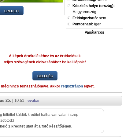
Készítés helye (ország):
EREDETI
Magyarország
Feldolgozható:
nem
Pontozható:
igen
Vasálarcos
A képek értékeléséhez és az értékelések
teljes szövegének elolvasásához be kell lépnie!
BELÉPÉS
 még nincs felhasználóneve, akkor
regisztráljon
egyet.
us 25.
| 10:51 |
evakar
ég töltöttél küldök kreditet hátha van valami szép
etfotód:)
kelő 1 kreditet utalt át a fotó készítőjének.