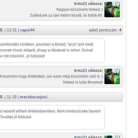
krisz21
válasza:
Nagyon köszönöm Neked :)
Szétnézek az idei fotóim között, és töltök föl.
0.
| 13:31 |
capsi44
adott pontszám:
4
 szerkesztés rendben, azonban a témád, "arca" ami miatt
cosnak hívod, kiégett, ahogy a lábaknál is néhol. Szóval
n mit csiszolni. Jó fotózást!
krisz21
válasza:
Köszönöm hogy értékelted, van ezen még köszörülni való is :)
Neked is szép fényeket!
0.
| 11:19 |
macskacsajszi.
st valamit elírtam értékelésemben. Nem lombszöcske hanem
 További jó fotózást.
krisz21
válasza: