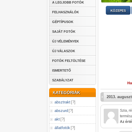
A LEGJOBB FOTÓK
KÖZEPES
FELHASZNÁLÓK
GÉPTÍPUSOK
SAJÁT FOTÓK
ÚJ VÉLEMÉNYEK
ÚJ VÁLASZOK
FOTÓK FELTÖLTÉSE
ISMERTETŐ
SZABÁLYZAT
Ha
KATEGÓRIÁK
2013. auguszt
absztrakt
[
?
]
abszurd
[
?
]
Szia, r
termész
akt
[
?
]
Az érté
állatfotók
[
?
]