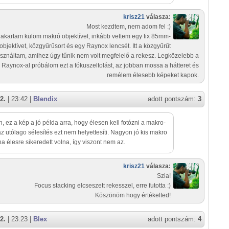
krisz21
válasza:
Most kezdtem, nem adom fel :)
akartam külöm makró objektívet, inkább vettem egy fix 85mm-
objektívet, közgyűrűsort és egy Raynox lencsét. Itt a közgyűrűt
sználtam, amihez úgy tűnik nem volt megfelelő a rekesz. Legközelebb a
Raynox-al próbálom ezt a fókuszeltolást, az jobban mossa a hátteret és
remélem élesebb képeket kapok.
2.
| 23:42 |
Blendix
adott pontszám:
3
n, ez a kép a jó példa arra, hogy élesen kell fotózni a makro-
 az utólago sélesítés ezt nem helyettesíti. Nagyon jó kis makro
ha élesre sikeredett volna, így viszont nem az.
krisz21
válasza:
Szia!
Focus stacking elcseszett rekesszel, erre futotta :)
Köszönöm hogy értékelted!
2.
| 23:23 |
Blex
adott pontszám:
4