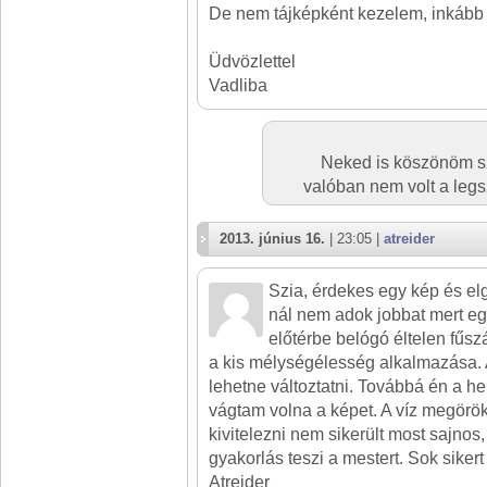
De nem tájképként kezelem, inkább
Üdvözlettel
Vadliba
Neked is köszönöm sz
valóban nem volt a leg
2013. június 16.
| 23:05 |
atreider
Szia, érdekes egy kép és el
nál nem adok jobbat mert eg
előtérbe belógó éltelen fűsz
a kis mélységélesség alkalmazása. A
lehetne változtatni. Továbbá én a 
vágtam volna a képet. A víz megörökí
kivitelezni nem sikerült most sajnos
gyakorlás teszi a mestert. Sok siker
Atreider