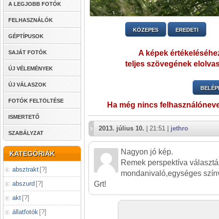
A LEGJOBB FOTÓK
FELHASZNÁLÓK
KÖZEPES
EREDETI
GÉPTÍPUSOK
A képek értékeléséhez
SAJÁT FOTÓK
teljes szövegének elolvas
ÚJ VÉLEMÉNYEK
ÚJ VÁLASZOK
BELÉP
FOTÓK FELTÖLTÉSE
Ha még nincs felhasználónev
ISMERTETŐ
2013. július 10.
| 21:51 |
jethro
SZABÁLYZAT
Nagyon jó kép.
KATEGÓRIÁK
Remek perspektíva választás
absztrakt
[
?
]
mondanivaló,egységes színv
Grt!
abszurd
[
?
]
akt
[
?
]
állatfotók
[
?
]