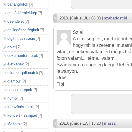
barlangfotók
[
?
]
családi/emlékkép
[
?
]
2013. június 18.
| 08:03 |
szabadostibi
csendélet
[
?
]
csillagászat/égbolt
[
?
]
Szia!
A cím, segített, mert különb
digit. illusztráció
[
?
]
hogy mit is szeretnél mutatn
divat
[
?
]
világ, de nekem valamiért mégis hiá
dokumentumfotók
[
?
]
fotón valami.... téma.. valami.
életképek
[
?
]
Számomra a rengeteg kiégett fehér fo
látványon.
elkapott pillanatok
[
?
]
Üdv!
glamour
[
?
]
Tibi
hangulatképek
[
?
]
humor
[
?
]
infravörös fotók
[
?
]
koncert - színpad
[
?
]
2013. június 17.
| 13:28 |
mazzz
légifotók
[
?
]