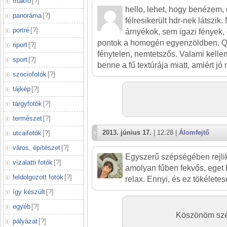
makró
[
?
]
hello, lehet, hogy benézem,
panoráma
[
?
]
félresikerült hdr-nek látszi
portré
[
?
]
árnyékok, sem igazi fények, 
pontok a homogén egyenzöldben. QA
riport
[
?
]
fénytelen, nemtetszős. Valami kell
sport
[
?
]
benne a fű textúrája miatt, amiért jó 
szociofotók
[
?
]
tájkép
[
?
]
tárgyfotók
[
?
]
természet
[
?
]
2013. június 17.
| 12:28 |
Álomfejtő
utcaifotók
[
?
]
város, építészet
[
?
]
Egyszerű szépségében rejlik
vízalatti fotók
[
?
]
amolyan fűben fekvős, eget
feldolgozott fotók
[
?
]
relax. Ennyi, és ez tökélete
így készült
[
?
]
egyéb
[
?
]
Köszönöm szép
pályázat
[
?
]