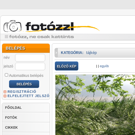
BELÉPÉS
tájkép
KATEGÓRIA:
név
jelszó
|
|
egyéb
ELŐZŐ KÉP
Automatikus belépés
REGISZTRÁCIÓ
ELFELEJTETT JELSZÓ
FŐOLDAL
FOTÓK
CIKKEK