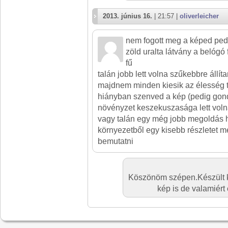
2013. június 16.
| 21:57 |
oliverleicher
nem fogott meg a képed pedi
zöld uralta látvány a belógó
fű
talán jobb lett volna szűkebbre állíta
majdnem minden kiesik az élesség 
hiányban szenved a kép (pedig gon
növényzet keszekuszasága lett voln
vagy talán egy még jobb megoldás 
környezetből egy kisebb részletet m
bemutatni
Köszönöm szépen.Készült k
kép is de valamiért