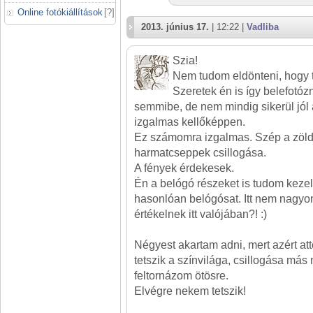
Online fotókiállítások
[
?
]
2013. június 17.
| 12:22 |
Vadliba
Szia!
Nem tudom eldönteni, hogy t
Szeretek én is így belefotóz
semmibe, de nem mindig sikerül jól 
izgalmas kellőképpen.
Ez számomra izgalmas. Szép a zöld 
harmatcseppek csillogása.
A fények érdekesek.
Én a belógó részeket is tudom kezel
hasonlóan belógósat. Itt nem nagyon
értékelnek itt valójában?! :)
Négyest akartam adni, mert azért at
tetszik a színvilága, csillogása más
feltornázom ötösre.
Elvégre nekem tetszik!