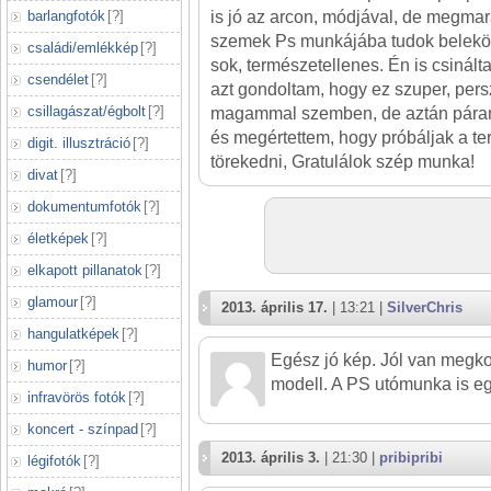
barlangfotók
[
?
]
is jó az arcon, módjával, de megmar
szemek Ps munkájába tudok beleköt
családi/emlékkép
[
?
]
sok, természetellenes. Én is csinált
csendélet
[
?
]
azt gondoltam, hogy ez szuper, pers
csillagászat/égbolt
[
?
]
magammal szemben, de aztán páran 
és megértettem, hogy próbáljak a t
digit. illusztráció
[
?
]
törekedni, Gratulálok szép munka!
divat
[
?
]
dokumentumfotók
[
?
]
életképek
[
?
]
elkapott pillanatok
[
?
]
glamour
[
?
]
2013. április 17.
| 13:21 |
SilverChris
hangulatképek
[
?
]
Egész jó kép. Jól van megk
humor
[
?
]
modell. A PS utómunka is eg
infravörös fotók
[
?
]
koncert - színpad
[
?
]
2013. április 3.
| 21:30 |
pribipribi
légifotók
[
?
]