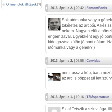
Online fotókiállítások
[
?
]
2013. április 2.
| 20:42 |
FantomFonix
Sok utómunka vagy a gének?
tökéletes az arcbőr. A kéz s
nekem. Nagyon elüt a bőrsz
engem zavar. Egyébként egy jó port
kidolgozása külön jó pont nálam. N
utómunka vagy a gének?:)
2013. április 2.
| 08:58 |
Corvidae
nem rossz a kép, bár a nézés
az arc is pöppet túl lett szür
2013. április 1.
| 19:16 |
Téléspectateur
Szia! Tetszik a színvilága, i