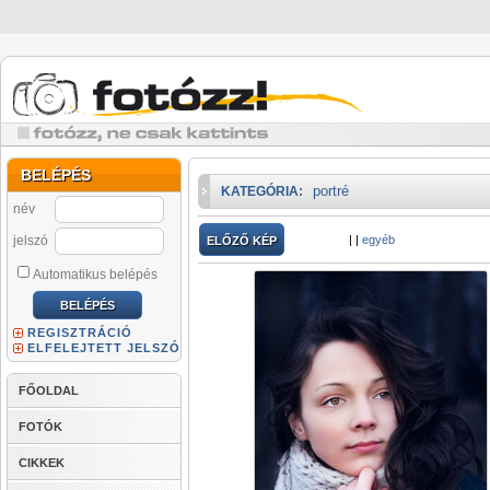
BELÉPÉS
portré
KATEGÓRIA:
név
jelszó
|
|
egyéb
ELŐZŐ KÉP
Automatikus belépés
REGISZTRÁCIÓ
ELFELEJTETT JELSZÓ
FŐOLDAL
FOTÓK
CIKKEK