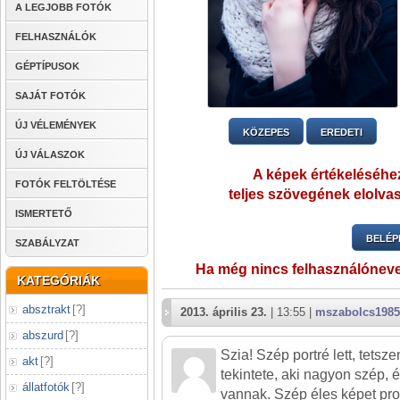
A LEGJOBB FOTÓK
FELHASZNÁLÓK
GÉPTÍPUSOK
SAJÁT FOTÓK
ÚJ VÉLEMÉNYEK
KÖZEPES
EREDETI
ÚJ VÁLASZOK
A képek értékeléséhez
FOTÓK FELTÖLTÉSE
teljes szövegének elolvas
ISMERTETŐ
BELÉP
SZABÁLYZAT
Ha még nincs felhasználónev
KATEGÓRIÁK
absztrakt
[
?
]
2013. április 23.
| 13:55 |
mszabolcs1985
abszurd
[
?
]
Szia! Szép portré lett, tetsz
akt
[
?
]
tekintete, aki nagyon szép, 
állatfotók
[
?
]
vannak. Szép éles képet pro