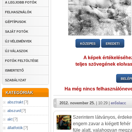
A LEGJOBB FOTÓK
FELHASZNÁLÓK
GÉPTÍPUSOK
SAJÁT FOTÓK
ÚJ VÉLEMÉNYEK
KÖZEPES
EREDETI
ÚJ VÁLASZOK
A képek értékeléséhez
FOTÓK FELTÖLTÉSE
teljes szövegének elolvas
ISMERTETŐ
BELÉP
SZABÁLYZAT
Ha még nincs felhasználónev
KATEGÓRIÁK
absztrakt
[
?
]
2012. november 25.
| 10:29 |
erőslacc
abszurd
[
?
]
Szerintem látványos, érdekes 
akt
[
?
]
engem zavar a kiégett fehér
állatfotók
[
?
]
füle alatt, valahogyan megz