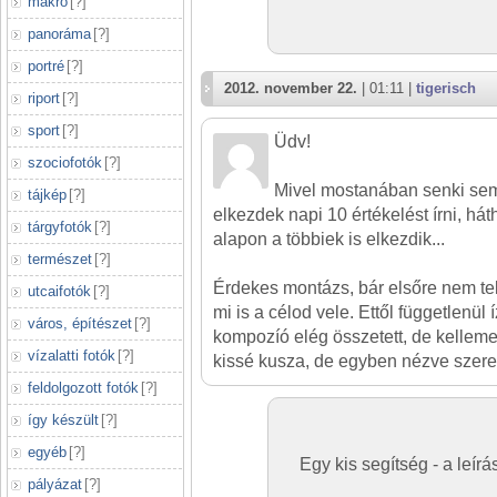
makró
[
?
]
panoráma
[
?
]
portré
[
?
]
2012. november 22.
| 01:11 |
tigerisch
riport
[
?
]
sport
[
?
]
Üdv!
szociofotók
[
?
]
Mivel mostanában senki sem 
tájkép
[
?
]
elkezdek napi 10 értékelést írni, há
tárgyfotók
[
?
]
alapon a többiek is elkezdik...
természet
[
?
]
Érdekes montázs, bár elsőre nem te
utcaifotók
[
?
]
mi is a célod vele. Ettől függetlenül
város, építészet
[
?
]
kompozíó elég összetett, de kelleme
vízalatti fotók
[
?
]
kissé kusza, de egyben nézve szere
feldolgozott fotók
[
?
]
így készült
[
?
]
egyéb
[
?
]
Egy kis segítség - a leí
pályázat
[
?
]