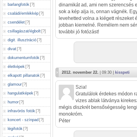
barlangfotók
[
?
]
dinamikát ad, ami nem szerencsés e
sok a kép alja is, onnan vágnék. Egy
családi/emlékkép
[
?
]
levehetted volna a kiégett részeket 
csendélet
[
?
]
jobban kiemelné. Remélem nem sér
csillagászat/égbolt
[
?
]
további jó fotózást!
digit. illusztráció
[
?
]
divat
[
?
]
dokumentumfotók
[
?
]
életképek
[
?
]
2012. november 22.
| 09:30 |
kisspeti
elkapott pillanatok
[
?
]
glamour
[
?
]
Szia!
hangulatképek
[
?
]
Gratulálok érdekes módon r
vizes ablak látványa kireke
humor
[
?
]
mégis diszkrét bensőségesség lengi
infravörös fotók
[
?
]
monokróm.
koncert - színpad
[
?
]
Péter
légifotók
[
?
]