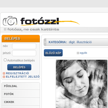
BELÉPÉS
digit. illusztráció
KATEGÓRIA:
név
jelszó
|
|
egyéb
ELŐZŐ KÉP
Automatikus belépés
REGISZTRÁCIÓ
ELFELEJTETT JELSZÓ
FŐOLDAL
FOTÓK
CIKKEK