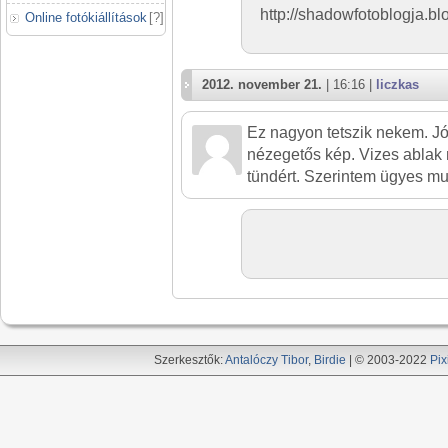
http://shadowfotoblogja.b
Online fotókiállítások
[
?
]
2012. november 21.
| 16:16 |
liczkas
Ez nagyon tetszik nekem. J
nézegetős kép. Vizes ablak 
tündért. Szerintem ügyes m
Szerkesztők:
Antalóczy Tibor
,
Birdie
| © 2003-2022
Pix