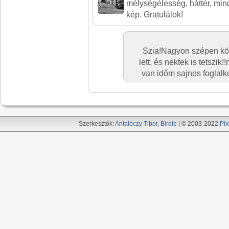
mélységélesség, háttér, min
kép. Gratulálok!
Szia!Nagyon szépen kös
lett, és nektek is tetsz
van időm sajnos foglalko
Szerkesztők:
Antalóczy Tibor
,
Birdie
| © 2003-2022
Pix