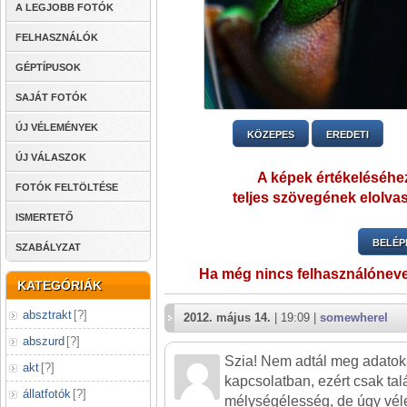
A LEGJOBB FOTÓK
FELHASZNÁLÓK
GÉPTÍPUSOK
SAJÁT FOTÓK
ÚJ VÉLEMÉNYEK
KÖZEPES
EREDETI
ÚJ VÁLASZOK
A képek értékeléséhez
FOTÓK FELTÖLTÉSE
teljes szövegének elolvas
ISMERTETŐ
BELÉP
SZABÁLYZAT
Ha még nincs felhasználónev
KATEGÓRIÁK
absztrakt
[
?
]
2012. május 14.
| 19:09 |
somewherel
abszurd
[
?
]
Szia! Nem adtál meg adatoka
akt
[
?
]
kapcsolatban, ezért csak talá
állatfotók
[
?
]
mélységélesség, de úgy vé