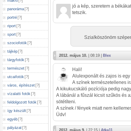
makró
[
?
]
jó a kép, szeretem a békáka
panoráma
[
?
]
tetszik.
portré
[
?
]
riport
[
?
]
sport
[
?
]
Szia!köszönöm szépen é
szociofotók
[
?
]
tájkép
[
?
]
2012. május 10.
| 08:19 |
Blex
tárgyfotók
[
?
]
természet
[
?
]
Hali!
Alulexponált és zajos is egy 
utcaifotók
[
?
]
A színek természetellenes i
város, építészet
[
?
]
A kikukucskáló pozíciója pedig nagy
vízalatti fotók
[
?
]
A lábánál a fűszál kicsit szűkös és azt
sötétíteni.
feldolgozott fotók
[
?
]
A színek / fények miatt nem kelleme
így készült
[
?
]
Üdv!
egyéb
[
?
]
pályázat
[
?
]
2012. május 9.
| 22:15 |
Atka11