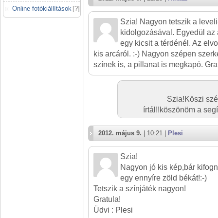
Online fotókiállítások
[
?
]
Szia! Nagyon tetszik a level
kidolgozásával. Egyedül az 
egy kicsit a térdénél. Az elv
kis arcáról. :-) Nagyon szépen szer
színek is, a pillanat is megkapó. Gr
Szia!Köszi sz
írtál!!köszönöm a segí
2012. május 9.
| 10:21 |
Plesi
Szia!
Nagyon jó kis kép,bár kifog
egy ennyíre zöld békát!:-)
Tetszik a színjáték nagyon!
Gratula!
Üdvi : Plesi