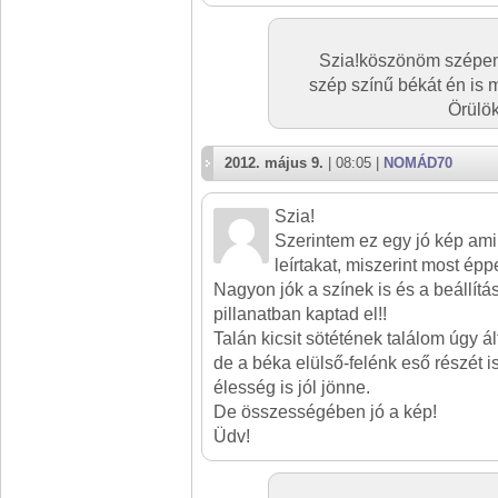
Szia!köszönöm szépen!
szép színű békát én is 
Örülök
2012. május 9.
| 08:05 |
NOMÁD70
Szia!
Szerintem ez egy jó kép ami
leírtakat, miszerint most épp
Nagyon jók a színek is és a beállítá
pillanatban kaptad el!!
Talán kicsit sötétének találom úgy á
de a béka elülső-felénk eső részét 
élesség is jól jönne.
De összességében jó a kép!
Üdv!