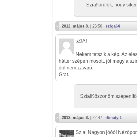
Szia!!örülök, hogy sike
2012. május 8.
| 23:50 |
sziga64
sZIA!
Nekem tetszik a kép. Az éle
háttér szépen mosott, jól megy a szí
dof nem zavaró.
Grat.
Szia!Köszönöm szépen!!örü
2012. május 8.
| 22:47 |
r6matyi1
Szia! Nagyon jóóó! Nézőpont