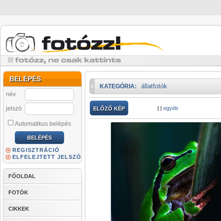
BELÉPÉS
állatfotók
KATEGÓRIA:
név
jelszó
|
|
egyéb
ELŐZŐ KÉP
Automatikus belépés
REGISZTRÁCIÓ
ELFELEJTETT JELSZÓ
FŐOLDAL
FOTÓK
CIKKEK