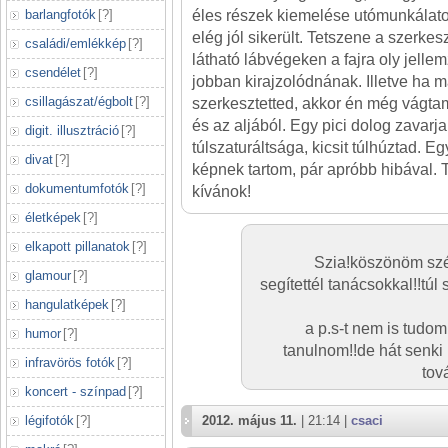
barlangfotók
[
?
]
éles részek kiemelése utómunkálat
elég jól sikerült. Tetszene a szerkes
családi/emlékkép
[
?
]
látható lábvégeken a fajra oly jell
csendélet
[
?
]
jobban kirajzolódnának. Illetve ha 
csillagászat/égbolt
[
?
]
szerkesztetted, akkor én még vágtam
és az aljából. Egy pici dolog zavar
digit. illusztráció
[
?
]
túlszaturáltsága, kicsit túlhúztad. E
divat
[
?
]
képnek tartom, pár apróbb hibával. 
dokumentumfotók
[
?
]
kívánok!
életképek
[
?
]
elkapott pillanatok
[
?
]
Szia!köszönöm sz
glamour
[
?
]
segítettél tanácsokkal!!túl
hangulatképek
[
?
]
a p.s-t nem is tudom
humor
[
?
]
tanulnom!!de hát senki 
infravörös fotók
[
?
]
tov
koncert - színpad
[
?
]
légifotók
[
?
]
2012. május 11.
| 21:14 |
csaci