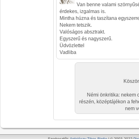
Van benne valami szörnyűs
érdekes, izgalmas is.
Mintha húzna és taszítana egyszerre
Nekem tetszik.
Valóságos absztrakt.
Egyszerű és nagyszerű.
Üdvözlettel
Vadliba
Köszön
Némi önkritika: nekem 
részén, középtájékon a feh
nem vo