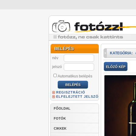
BELÉPÉS
KATEGÓRIA:
név
jelszó
ELŐZŐ KÉP
Automatikus belépés
REGISZTRÁCIÓ
ELFELEJTETT JELSZÓ
FŐOLDAL
FOTÓK
CIKKEK