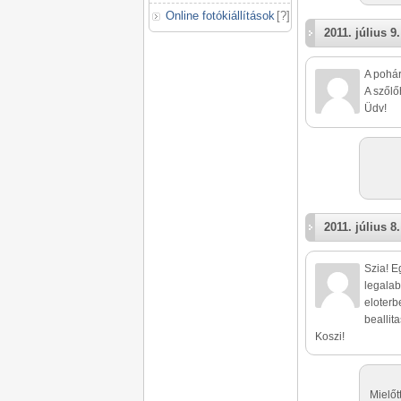
Online fotókiállítások
[
?
]
2011. július 9.
A pohár
A szőlő
Üdv!
2011. július 8.
Szia! E
legalab
eloterb
beallita
Koszi!
Mielőt