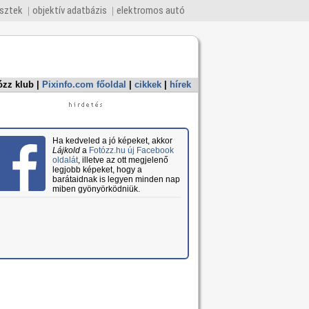
esztek
objektív adatbázis
elektromos autó
ózz klub
|
Pixinfo.com főoldal
|
cikkek
|
hírek
Ha kedveled a jó képeket, akkor
Lájkold
a
Fotózz.hu új Facebook
oldalát
, illetve az ott megjelenő
legjobb képeket, hogy a
barátaidnak is legyen minden nap
miben gyönyörködniük.