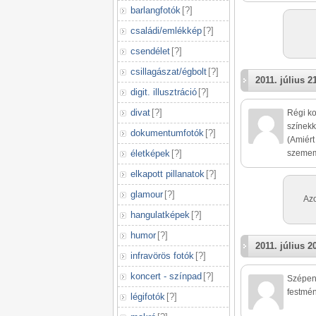
barlangfotók
[
?
]
családi/emlékkép
[
?
]
csendélet
[
?
]
csillagászat/égbolt
[
?
]
2011. július 2
digit. illusztráció
[
?
]
divat
[
?
]
Régi ko
színekk
dokumentumfotók
[
?
]
(Amiért
életképek
[
?
]
szememe
elkapott pillanatok
[
?
]
glamour
[
?
]
Azo
hangulatképek
[
?
]
humor
[
?
]
2011. július 2
infravörös fotók
[
?
]
koncert - színpad
[
?
]
Szépen 
festmén
légifotók
[
?
]