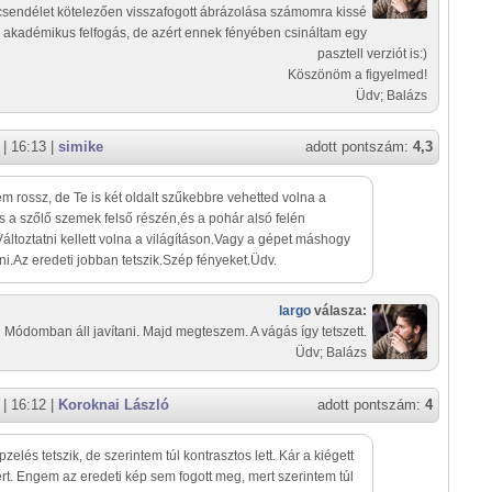
csendélet kötelezően visszafogott ábrázolása számomra kissé
akadémikus felfogás, de azért ennek fényében csináltam egy
pasztell verziót is:)
Köszönöm a figyelmed!
Üdv; Balázs
| 16:13 |
simike
adott pontszám:
4,3
m rossz, de Te is két oldalt szűkebbre vehetted volna a
s a szőlő szemek felső részén,és a pohár alsó felén
Változtatni kellett volna a világításon.Vagy a gépet máshogy
ani.Az eredeti jobban tetszik.Szép fényeket.Üdv.
largo
válasza:
Módomban áll javítani. Majd megteszem. A vágás így tetszett.
Üdv; Balázs
| 16:12 |
Koroknai László
adott pontszám:
4
zelés tetszik, de szerintem túl kontrasztos lett. Kár a kiégett
rt. Engem az eredeti kép sem fogott meg, mert szerintem túl