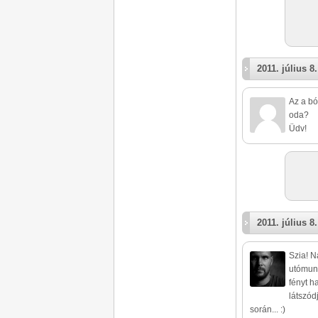
2011. július 8.
Az a bó
oda?
Üdv!
2011. július 8.
Szia! N
utómunk
fényt h
látszód
során... :)