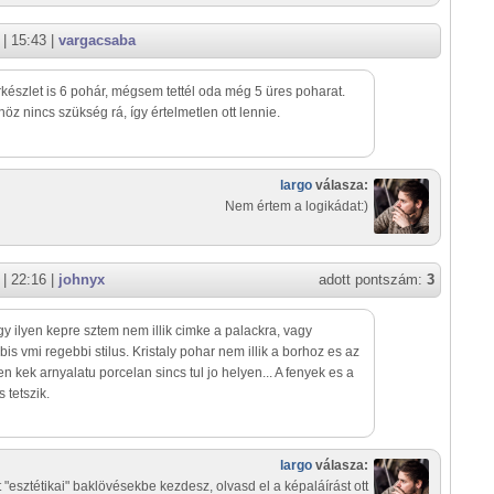
| 15:43 |
vargacsaba
készlet is 6 pohár, mégsem tettél oda még 5 üres poharat.
höz nincs szükség rá, így értelmetlen ott lennie.
largo
válasza:
Nem értem a logikádat:)
| 22:16 |
johnyx
adott pontszám:
3
gy ilyen kepre sztem nem illik cimke a palackra, vagy
bis vmi regebbi stilus. Kristaly pohar nem illik a borhoz es az
en kek arnyalatu porcelan sincs tul jo helyen... A fenyek es a
s tetszik.
largo
válasza:
t "esztétikai" baklövésekbe kezdesz, olvasd el a képaláírást ott