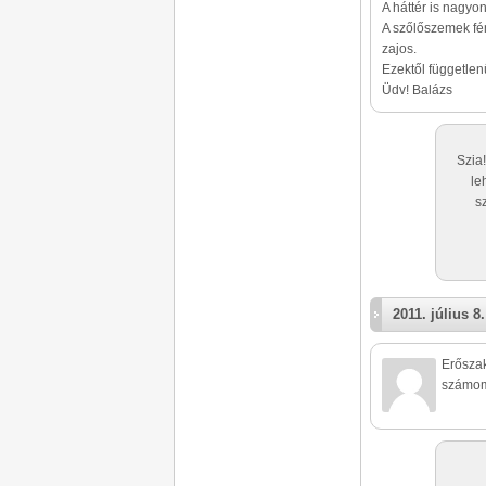
A háttér is nagyon
A szőlőszemek fén
zajos.
Ezektől független
Üdv! Balázs
Szia
le
s
2011. július 8.
Erőszak
számomr