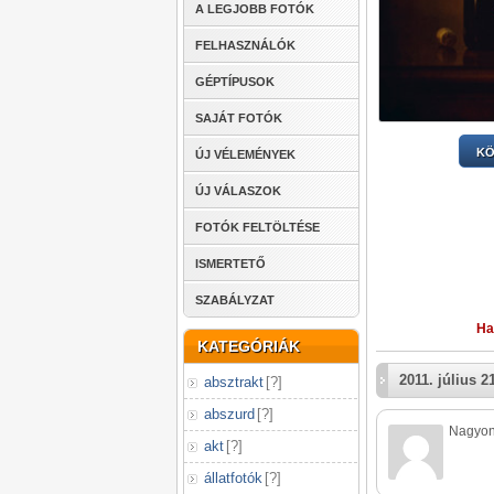
A LEGJOBB FOTÓK
FELHASZNÁLÓK
GÉPTÍPUSOK
SAJÁT FOTÓK
KÖ
ÚJ VÉLEMÉNYEK
ÚJ VÁLASZOK
FOTÓK FELTÖLTÉSE
ISMERTETŐ
SZABÁLYZAT
Ha
KATEGÓRIÁK
2011. július 2
absztrakt
[
?
]
abszurd
[
?
]
Nagyon ö
akt
[
?
]
állatfotók
[
?
]