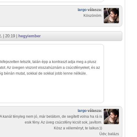
largo
válasza:
Köszönöm.
2.
| 20:19 |
hegyiember
ifejezetten tetszik, talán épp a kontraszt adja meg a plusz
tot. Az üvegen viszont visszahúznám a csúcsfényeket, és az
ég bénán mutat, sokkal de sokkal jobb lenne nélküle.
largo
válasza:
 A kanál tényleg nem jó, már belátom, de segített volna ha rá is
esik fény. Az üveg csúcsfény kicsit sok, javítom.
Kösz a véleményt, te laikus:))
Üdv; balázs