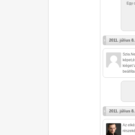
Egy 
2011. július 8.
Szia.Ne
képet,é
kiéget.
beállít
2011. július 8.
Az elkép
részeké