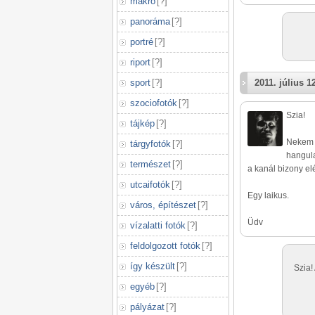
makró
[
?
]
panoráma
[
?
]
portré
[
?
]
riport
[
?
]
sport
[
?
]
2011. július 1
szociofotók
[
?
]
Szia!
tájkép
[
?
]
Nekem k
tárgyfotók
[
?
]
hangula
természet
[
?
]
a kanál bizony el
utcaifotók
[
?
]
Egy laikus.
város, építészet
[
?
]
Üdv
vízalatti fotók
[
?
]
feldolgozott fotók
[
?
]
így készült
[
?
]
Szia!
egyéb
[
?
]
pályázat
[
?
]