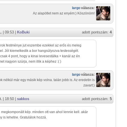
largo
válasza:
Az alapötlet nem az enyém:) Köszönöm!
1.
| 09:53 |
KoBuki
adott pontszám:
4
rok festménye jut eszembe ezekkel az erős és meleg
el. Jól kiemelkedik a bor hangsúlyozva testességét.
 csak 4 pont, hogy a kinai levesestálka + kanál az én
t nagyon szúrja, nem illik a képhez :( )
largo
válasza:
k nélkül már egy másik kép volna. talán jobb is. Az eredetin is
zavart:)
0.
| 18:50 |
sakkos
adott pontszám:
5
megkomponált kép. minden ott van ahol lennie kell. akár
y is lehetne. Gratulálok hozzá.