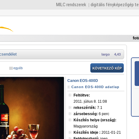
MILC rendszerek
digitális fényképezőgép t
fot
csendélet
largo
4,43
|
|
egyéb
KÖVETKEZŐ KÉP
Canon EOS-400D
Canon EOS-400D adatlap
Feltöltve:
2011. július 8. 11:08
rekeszérték:
7.1
zársebesség:
6 perc
Készítés helye (ország):
Magyarország
Készítés ideje :
2011-01-21
Feldolgozható:
igen