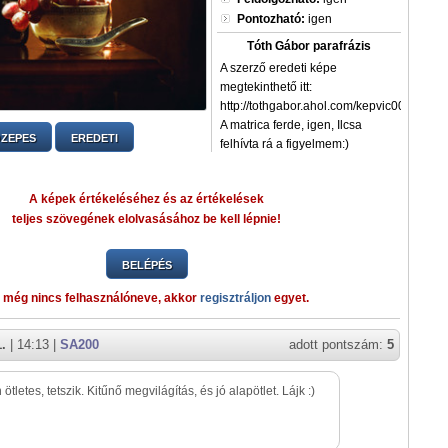
Pontozható:
igen
Tóth Gábor parafrázis
A szerző eredeti képe
megtekinthető itt:
http://tothgabor.ahol.com/kepvic002.htm
A matrica ferde, igen, Ilcsa
ZEPES
EREDETI
felhívta rá a figyelmem:)
A képek értékeléséhez és az értékelések
teljes szövegének elolvasásához be kell lépnie!
BELÉPÉS
 még nincs felhasználóneve, akkor
regisztráljon
egyet.
1.
| 14:13 |
SA200
adott pontszám:
5
tletes, tetszik. Kitűnő megvilágítás, és jó alapötlet. Lájk :)