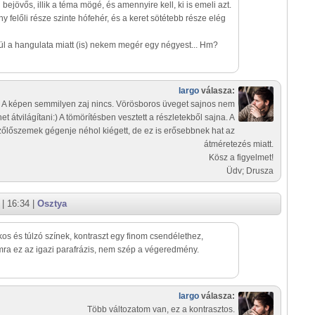
 bejövős, illik a téma mögé, és amennyire kell, ki is emeli azt.
y felőli része szinte hófehér, és a keret sötétebb része elég
ül a hangulata miatt (is) nekem megér egy négyest... Hm?
largo
válasza:
! A képen semmilyen zaj nincs. Vörösboros üveget sajnos nem
het átvilágítani:) A tömörítésben vesztett a részletekből sajna. A
zőlőszemek gégenje néhol kiégett, de ez is erősebbnek hat az
átméretezés miatt.
Kösz a figyelmet!
Üdv; Drusza
| 16:34 |
Osztya
os és túlzó színek, kontraszt egy finom csendélethez,
a ez az igazi parafrázis, nem szép a végeredmény.
largo
válasza:
Több változatom van, ez a kontrasztos.