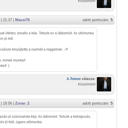
Köszönöm!
| 21:37 |
Mausi76
adott pontszám:
5
sak ötletes, kreatív a kép. Tetszik ez a látásmód. Az utómunka
n jó lett.
csésze kinyújtotta a nyelvét a reggelnek. ;-P
i, remek munka!!
ket! :)
A.Tomee
válasza:
Köszönöm!
| 18:56 |
Zoran_2
adott pontszám:
5
gazán jó szürrealista kép, és látósmód. Tetszik a kidolgozás,
, és jó fotó, ügyes utómunka.