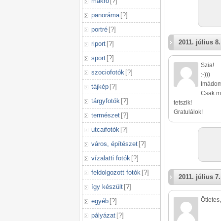
makró
[
?
]
panoráma
[
?
]
portré
[
?
]
2011. július 8.
riport
[
?
]
sport
[
?
]
Szia!
szociofotók
[
?
]
:-)))
Imádom 
tájkép
[
?
]
Csak mo
tárgyfotók
[
?
]
tetszik!
Gratulálok!
természet
[
?
]
utcaifotók
[
?
]
város, építészet
[
?
]
vízalatti fotók
[
?
]
feldolgozott fotók
[
?
]
2011. július 7.
így készült
[
?
]
Ötletes,
egyéb
[
?
]
pályázat
[
?
]