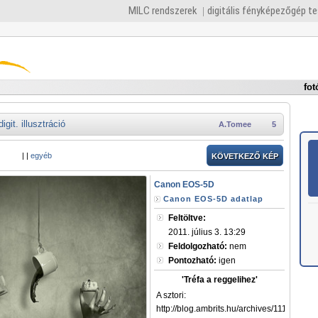
MILC rendszerek
digitális fényképezőgép t
fot
digit. illusztráció
A.Tomee
5
|
|
egyéb
KÖVETKEZŐ KÉP
Canon EOS-5D
Canon EOS-5D adatlap
Feltöltve:
2011. július 3. 13:29
Feldolgozható:
nem
Pontozható:
igen
'Tréfa a reggelihez'
A sztori:
http://blog.ambrits.hu/archives/1118