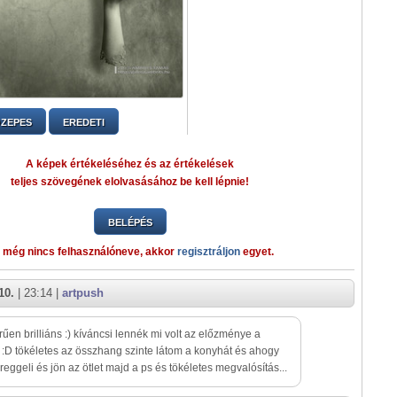
ZEPES
EREDETI
A képek értékeléséhez és az értékelések
teljes szövegének elolvasásához be kell lépnie!
BELÉPÉS
 még nincs felhasználóneve, akkor
regisztráljon
egyet.
10.
| 23:14 |
artpush
űen brilliáns :) kíváncsi lennék mi volt az előzménye a
:D tökéletes az összhang szinte látom a konyhát és ahogy
a reggeli és jön az ötlet majd a ps és tökéletes megvalósítás...