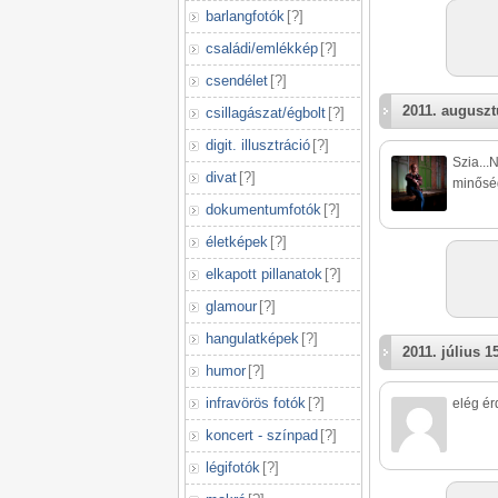
barlangfotók
[
?
]
családi/emlékkép
[
?
]
csendélet
[
?
]
2011. auguszt
csillagászat/égbolt
[
?
]
digit. illusztráció
[
?
]
Szia...
divat
[
?
]
minőség
dokumentumfotók
[
?
]
életképek
[
?
]
elkapott pillanatok
[
?
]
glamour
[
?
]
hangulatképek
[
?
]
2011. július 1
humor
[
?
]
infravörös fotók
[
?
]
elég ér
koncert - színpad
[
?
]
légifotók
[
?
]