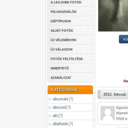
A LEGJOBB FOTÓK
FELHASZNÁLÓK
GÉPTÍPUSOK
SAJÁT FOTÓK
KÖ
ÚJ VÉLEMÉNYEK
ÚJ VÁLASZOK
FOTÓK FELTÖLTÉSE
ISMERTETŐ
SZABÁLYZAT
Ha
KATEGÓRIÁK
2012. február 
absztrakt
[
?
]
abszurd
[
?
]
Egyszer
képnek 
akt
[
?
]
folyik 
állatfotók
[
?
]