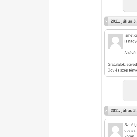
2011. július 3.
Ismét c
is nagyo
A kávés
Gratulálok, egyed
Üdv és szép fénye
2011. július 3.
Szia! I
ötletes
Zoran