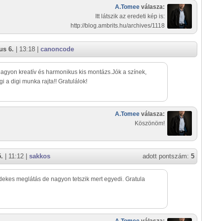
A.Tomee
válasza:
Itt látszik az eredeti kép is:
http://blog.ambrits.hu/archives/1118
us 6.
| 13:18 |
canoncode
Nagyon kreatív és harmonikus kis montázs.Jók a színek,
i a digi munka rajta!! Gratulálok!
A.Tomee
válasza:
Köszönöm!
5.
| 11:12 |
sakkos
adott pontszám:
5
dekes meglátás de nagyon tetszik mert egyedi. Gratula