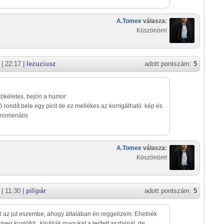
A.Tomee
válasza:
Köszönöm!
| 22:17 |
lezuziusz
adott pontszám:
5
,tökéletes, bejön a humor
ó rondít bele egy picit de ez mellékes az korrigálható. kép és
enomenális
A.Tomee
válasza:
Köszönöm!
| 11:30 |
pilipár
adott pontszám:
5
l az jut eszembe, ahogy általában én reggelizem. Ehetnék
, meg kuglófot...kínálják magukat a terített asztalnál, de