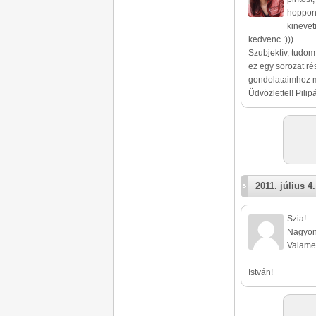
hoppon 
kinevet
kedvenc :)))
Szubjektív, tudom
ez egy sorozat ré
gondolataimhoz m
Üdvözlettel! Pilip
2011. július 4.
Szia!
Nagyon 
Valamen
István!