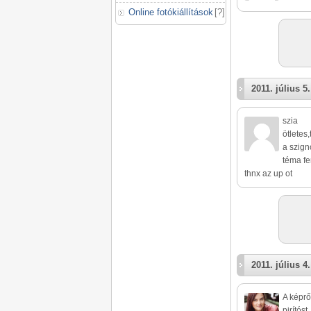
Online fotókiállítások
[
?
]
2011. július 5.
szia
ötletes
a szign
téma f
thnx az up ot
2011. július 4.
A képrő
pirítóst