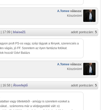
A.Tomee
válasza:
Köszönöm!
| 17:09 |
blaise21
adott pontszám:
5
agyon profi PS-os vagy, szép lágyak a fények, szerencsés a
es vágás, jó FF. Szeretem az ilyen fantázia fotókat.
lok hozzá! Üdv! Balázs
A.Tomee
válasza:
Köszönöm!
| 16:58 |
Álomfejtő
adott pontszám:
5
.
atatlan vagy ötletekből - amúgy is szeretem ezeket a
ákat... számomra már a védjegyeddé vált :o)