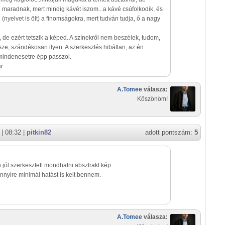
maradnak, mert mindig kávét iszom...a kávé csúfolkodik, és
i (nyelvet is ölt) a finomságokra, mert tudván tudja, ő a nagy
, de ezért tetszik a képed. A színekről nem beszélek, tudom,
sze, szándékosan ilyen. A szerkesztés hibátlan, az én
indenesetre épp passzol.
ár
A.Tomee
válasza:
Köszönöm!
| 08:32 |
pitkin82
adott pontszám:
5
jól szerkesztett mondhatni absztrakt kép.
nyire minimál hatást is kelt bennem.
A.Tomee
válasza: