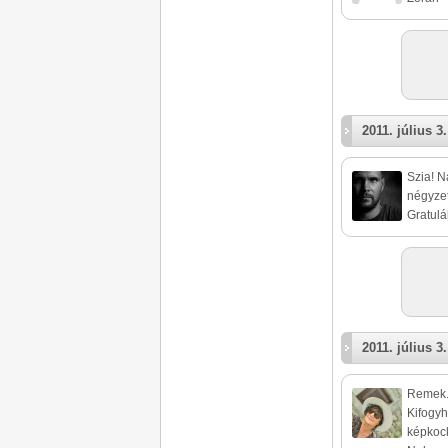
2011. július 3.
Szia! N
négyzet
Gratulá
2011. július 3.
Remek
Kifogyh
képkock