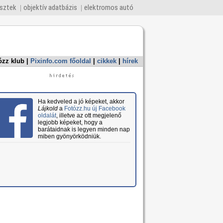
esztek
objektív adatbázis
elektromos autó
ózz klub
|
Pixinfo.com főoldal
|
cikkek
|
hírek
Ha kedveled a jó képeket, akkor
Lájkold
a
Fotózz.hu új Facebook
oldalát
, illetve az ott megjelenő
legjobb képeket, hogy a
barátaidnak is legyen minden nap
miben gyönyörködniük.