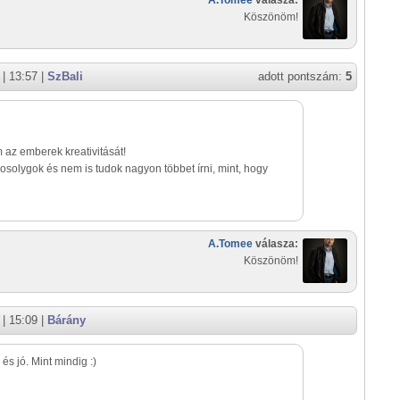
A.Tomee
válasza:
Köszönöm!
| 13:57 |
SzBali
adott pontszám:
5
az emberek kreativitását!
solygok és nem is tudok nagyon többet írni, mint, hogy
A.Tomee
válasza:
Köszönöm!
| 15:09 |
Bárány
 és jó. Mint mindig :)