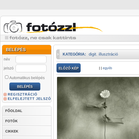
BELÉPÉS
digit. illusztráció
KATEGÓRIA:
név
jelszó
|
|
egyéb
ELŐZŐ KÉP
Automatikus belépés
REGISZTRÁCIÓ
ELFELEJTETT JELSZÓ
FŐOLDAL
FOTÓK
CIKKEK