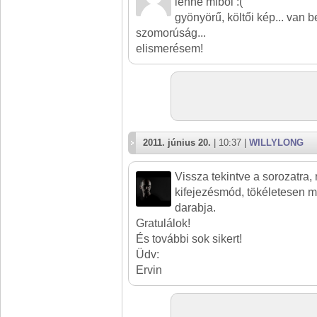
lenne miből :(
gyönyörű, költői kép... van
szomorúság...
elismerésem!
2011. június 20.
| 10:37 |
WILLYLONG
Vissza tekintve a sorozatra,
kifejezésmód, tökéletesen 
darabja.
Gratulálok!
És további sok sikert!
Üdv:
Ervin