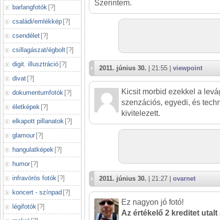
Szerintem.
barlangfotók
[
?
]
családi/emlékkép
[
?
]
csendélet
[
?
]
csillagászat/égbolt
[
?
]
digit. illusztráció
[
?
]
2011. június 30.
| 21:55 |
viewpoint
divat
[
?
]
Kicsit morbid ezekkel a levá
dokumentumfotók
[
?
]
szenzációs, egyedi, és techn
életképek
[
?
]
kivitelezett.
elkapott pillanatok
[
?
]
glamour
[
?
]
hangulatképek
[
?
]
humor
[
?
]
infravörös fotók
[
?
]
2011. június 30.
| 21:27 |
ovarnet
koncert - színpad
[
?
]
Ez nagyon jó fotó!
légifotók
[
?
]
Az értékelő 2 kreditet utalt