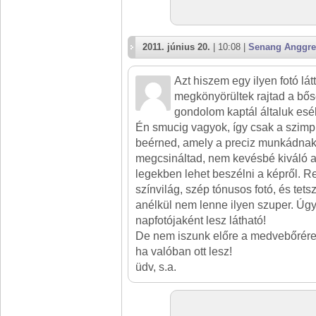
2011. június 20.
| 10:08 |
Senang Anggre
Azt hiszem egy ilyen fotó lát
megkönyörültek rajtad a bős
gondolom kaptál általuk esély
Én smucig vagyok, így csak a szimp
beérned, amely a preciz munkádnak 
megcsináltad, nem kevésbé kiváló a 
legekben lehet beszélni a képről. R
színvilág, szép tónusos fotó, és tets
anélkül nem lenne ilyen szuper. Ú
napfotójaként lesz látható!
De nem iszunk előre a medvebőrére,
ha valóban ott lesz!
üdv, s.a.