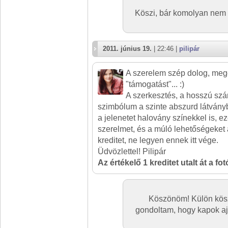
Köszi, bár komolyan nem 
2011. június 19.
| 22:46 |
pilipár
A szerelem szép dolog, meg
"támogatást"... :)
A szerkesztés, a hosszú szár
szimbólum a szinte abszurd látvány
a jelenetet halovány színekkel is, e
szerelmet, és a múló lehetőségeket 
kreditet, ne legyen ennek itt vége.
Üdvözlettel! Pilipár
Az értékelő 1 kreditet utalt át a fo
Köszönöm! Külön kösz
gondoltam, hogy kapok aj