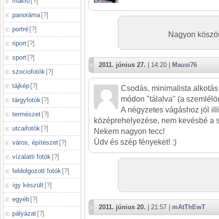
makró
[
?
]
panoráma
[
?
]
portré
[
?
]
Nagyon köszönö
riport
[
?
]
sport
[
?
]
2011. június 27.
| 14:20 |
Mausi76
szociofotók
[
?
]
tájkép
[
?
]
Csodás, minimalista alkotás 
módon "tálalva" (a szemlélö
tárgyfotók
[
?
]
A négyzetes vágáshoz jól ill
természet
[
?
]
középrehelyezése, nem kevésbé a sz
utcaifotók
[
?
]
Nekem nagyon tecc!
Üdv és szép fényeket! :)
város, építészet
[
?
]
vízalatti fotók
[
?
]
feldolgozott fotók
[
?
]
így készült
[
?
]
egyéb
[
?
]
2011. június 20.
| 21:57 |
mAtThEwT
pályázat
[
?
]