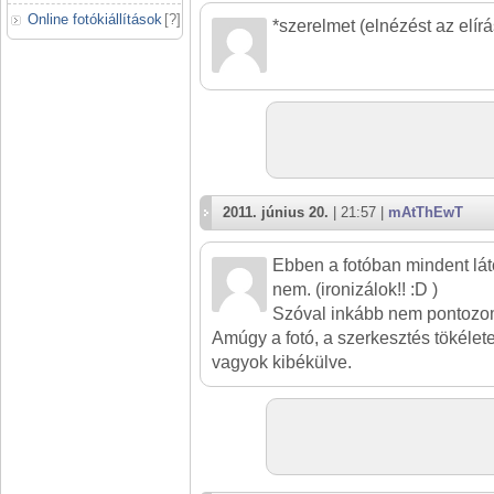
Online fotókiállítások
[
?
]
*szerelmet (elnézést az elírás
2011. június 20.
| 21:57 |
mAtThEwT
Ebben a fotóban mindent lát
nem. (ironizálok!! :D )
Szóval inkább nem pontozo
Amúgy a fotó, a szerkesztés tökéle
vagyok kibékülve.