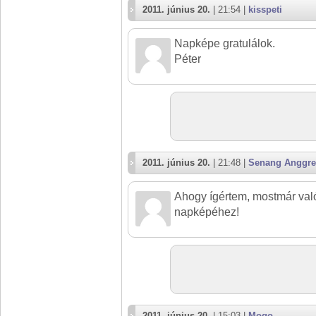
2011. június 20.
| 21:54 |
kisspeti
Napképe gratulálok.
Péter
2011. június 20.
| 21:48 |
Senang Anggre
Ahogy ígértem, mostmár való
napképéhez!
2011. június 20.
| 15:03 |
Mogo