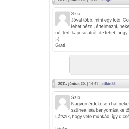
Szia!
Jóval több, mint egy fotó! G
lehet nézni, értelmezni, n
női-férfi kapcsolatról, de lehet, h
;-).
Grat!
2011. június 20.
| 14:41 |
pitkin82
Szia!
Nagyon érdekesen hat neke
szürrealista benyomást keltő
Látszik, hogy vele munkád, így dicsé