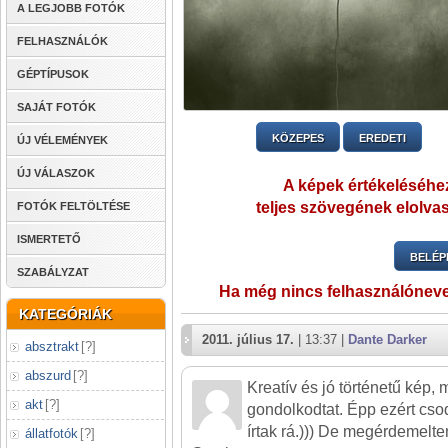
A LEGJOBB FOTÓK
FELHASZNÁLÓK
GÉPTÍPUSOK
SAJÁT FOTÓK
KÖZEPES
EREDETI
ÚJ VÉLEMÉNYEK
ÚJ VÁLASZOK
A képek értékeléséhez
teljes szövegének elolvas
FOTÓK FELTÖLTÉSE
ISMERTETŐ
BELÉP
SZABÁLYZAT
Ha még nincs felhasználónev
KATEGÓRIÁK
2011. július 17.
| 13:37 |
Dante Darker
absztrakt
[
?
]
abszurd
[
?
]
Kreatív és jó történetű kép, 
akt
[
?
]
gondolkodtat. Épp ezért cso
írtak rá.))) De megérdemelt
állatfotók
[
?
]