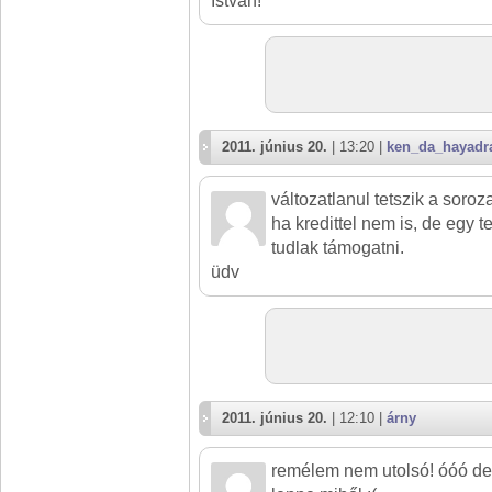
István!
2011. június 20.
| 13:20 |
ken_da_hayadr
változatlanul tetszik a soroz
ha kredittel nem is, de egy t
tudlak támogatni.
üdv
2011. június 20.
| 12:10 |
árny
remélem nem utolsó! óóó de 