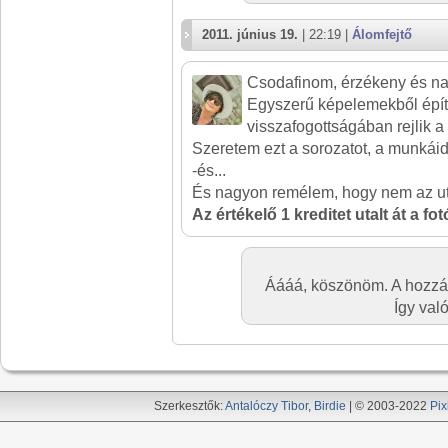
2011. június 19.
| 22:19 |
Álomfejtő
Csodafinom, érzékeny és n
Egyszerű képelemekből épít
visszafogottságában rejlik a
Szeretem ezt a sorozatot, a munkáid
-és...
És nagyon remélem, hogy nem az utol
Az értékelő 1 kreditet utalt át a fo
Áááá, köszönöm. A hozzász
Így val
Szerkesztők:
Antalóczy Tibor
,
Birdie
| © 2003-2022
Pix