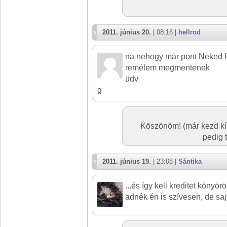
2011. június 20.
| 08:16 |
hellrod
na nehogy már pont Neked fo
remélem megmentenek
üdv
g
Köszönöm! (már kezd kín
pedig 
2011. június 19.
| 23:08 |
Sántika
...és így kell kreditet könyörög
adnék én is szívesen, de sa