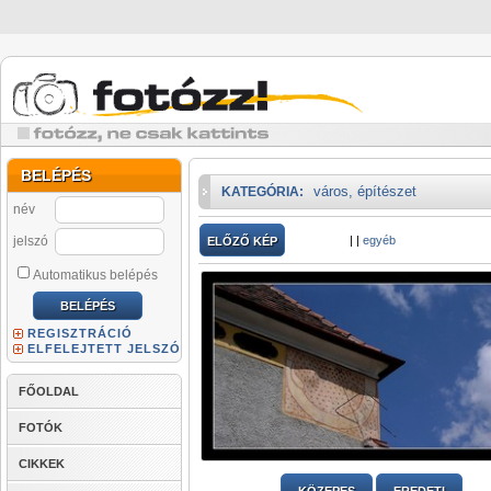
BELÉPÉS
város, építészet
KATEGÓRIA:
név
jelszó
|
|
egyéb
ELŐZŐ KÉP
Automatikus belépés
REGISZTRÁCIÓ
ELFELEJTETT JELSZÓ
FŐOLDAL
FOTÓK
CIKKEK