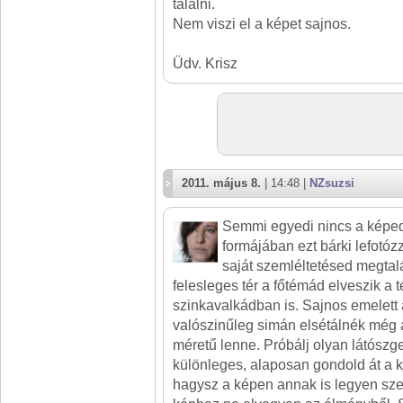
találni.
Nem viszi el a képet sajnos.
Üdv. Krisz
2011. május 8.
| 14:48 |
NZsuzsi
Semmi egyedi nincs a képe
formájában ezt bárki lefotóz
saját szemléltetésed megtal
felesleges tér a főtémád elveszik a 
szinkavalkádban is. Sajnos emelett 
valószinűleg simán elsétálnék még a
méretű lenne. Próbálj olyan látószg
különleges, alaposan gondold át a k
hagysz a képen annak is legyen sze