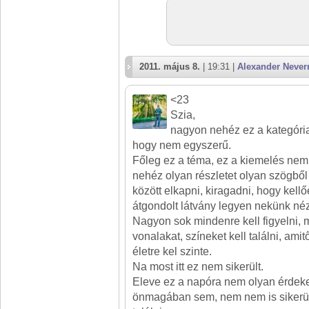
2011. május 8.
| 19:31 |
Alexander Neve
<23
Szia,
nagyon nehéz ez a kategória,
hogy nem egyszerű.
Főleg ez a téma, ez a kiemelés nem
nehéz olyan részletet olyan szögből
között elkapni, kiragadni, hogy kell
átgondolt látvány legyen nekünk né
Nagyon sok mindenre kell figyelni, 
vonalakat, színeket kell találni, amit
életre kel szinte.
Na most itt ez nem sikerült.
Eleve ez a napóra nem olyan érdek
önmagában sem, nem nem is sikerül