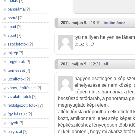
makró
[
?
]
panoráma
[
?
]
portré
[
?
]
2011. május 9.
| 18:19 |
indiántáncz
riport
[
?
]
sport
[
?
]
tyű na ilyen helyen se látta
tetszik :D
szociofotók
[
?
]
tájkép
[
?
]
tárgyfotók
[
?
]
2011. május 9.
| 12:21 |
efi
természet
[
?
]
nagyon esetleges a kép sze
utcaifotók
[
?
]
elhelyezése se nem közép, 
város, építészet
[
?
]
képen nincs harmónia. a fer
vízalatti fotók
[
?
]
becsúszó tetődarab, a panoráma ge
megnyugtató képi elem.
feldolgozott fotók
[
?
]
afféle túrista időpontban elkattintot
így készült
[
?
]
köztt, amikor nem lehet szép képet k
egyéb
[
?
]
képkészítéshez lényegesen több idő
el kell dönteni, hogy mi akarsz fotóz
pályázat
[
?
]