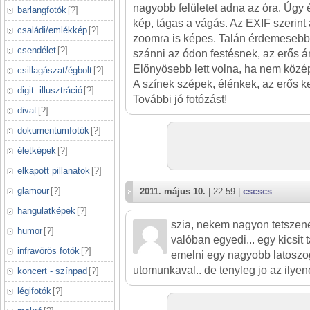
nagyobb felületet adna az óra. Úgy é
barlangfotók
[
?
]
kép, tágas a vágás. Az EXIF szerint 
családi/emlékkép
[
?
]
zoomra is képes. Talán érdemesebb l
csendélet
[
?
]
szánni az ódon festésnek, az erős 
Előnyösebb lett volna, ha nem közép
csillagászat/égbolt
[
?
]
A színek szépek, élénkek, az erős ker
digit. illusztráció
[
?
]
További jó fotózást!
divat
[
?
]
dokumentumfotók
[
?
]
életképek
[
?
]
elkapott pillanatok
[
?
]
glamour
[
?
]
2011. május 10.
| 22:59 |
cscscs
hangulatképek
[
?
]
szia, nekem nagyon tetszen
humor
[
?
]
valóban egyedi... egy kicsit 
infravörös fotók
[
?
]
emelni egy nagyobb latoszo
utomunkaval.. de tenyleg jo az ilyen
koncert - színpad
[
?
]
légifotók
[
?
]