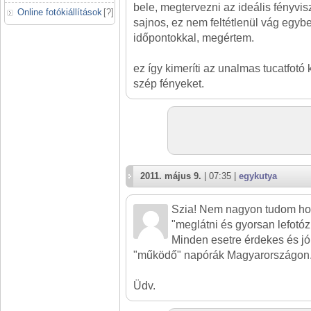
bele, megtervezni az ideális fényvis
Online fotókiállítások
[
?
]
sajnos, ez nem feltétlenül vág egyb
időpontokkal, megértem.
ez így kimeríti az unalmas tucatfotó 
szép fényeket.
2011. május 9.
| 07:35 |
egykutya
Szia! Nem nagyon tudom hov
"meglátni és gyorsan lefotó
Minden esetre érdekes és jó
"működő" napórák Magyarországon
Üdv.