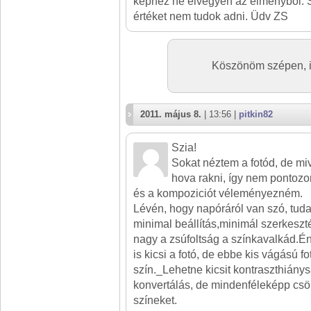
képhez ne elvegyen az élményből. 
értéket nem tudok adni. Üdv ZS
Köszönöm szépen, 
2011. május 8.
| 13:56 |
pitkin82
Szia!
Sokat néztem a fotód, de m
hova rakni, így nem pontozo
és a kompoziciót véleményezném.
Lévén, hogy napóráról van szó, tud
minimal beállítás,minimál szerkeszt
nagy a zsúfoltság a színkavalkád.É
is kicsi a fotó, de ebbe kis vágású f
szín._Lehetne kicsit kontraszthiány
konvertálás, de mindenféleképp csö
színeket.