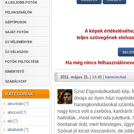
KÖZEPES
EREDETI
A LEGJOBB FOTÓK
FELHASZNÁLÓK
GÉPTÍPUSOK
A képek értékeléséhez
SAJÁT FOTÓK
teljes szövegének elolvas
ÚJ VÉLEMÉNYEK
ÚJ VÁLASZOK
BELÉP
FOTÓK FELTÖLTÉSE
Ha még nincs felhasználónev
ISMERTETŐ
2011. május 31.
| 14:48 |
harminchat
SZABÁLYZAT
Szia! Elgondolkodtató kép. Mi
KATEGÓRIÁK
divaja az ilyen házi napórá
absztrakt
[
?
]
harangkondulásokat számlál
nagy kincs volt a zsebóra, karóráró
abszurd
[
?
]
hallottak...most ismét oda jutottunk
akt
[
?
]
hordanak órát, mert felesleges, úgyis
állatfotók
[
?
]
Szóval jó kicsit visszanézni, de job