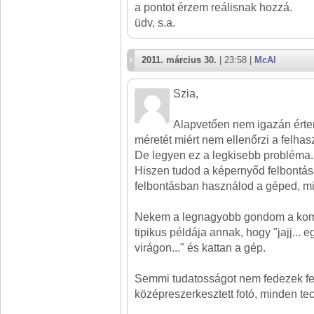
a pontot érzem reálisnak hozzá.
üdv, s.a.
2011. március 30.
| 23:58 |
McAl
Szia,
Alapvetően nem igazán ért
méretét miért nem ellenőrzi a felhaszn
De legyen ez a legkisebb probléma.
Hiszen tudod a képernyőd felbontás
felbontásban használod a géped, min
Nekem a legnagyobb gondom a komp
tipikus példája annak, hogy "jajj...
virágon..." és kattan a gép.
Semmi tudatosságot nem fedezek fe
középreszerkesztett fotó, minden te