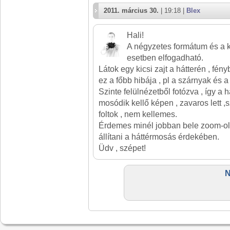
2011. március 30.
| 19:18 |
Blex
Hali!
A négyzetes formátum és a 
esetben elfogadható.
Látok egy kicsi zajt a hátterén , fény
ez a főbb hibája , pl a szárnyak és a
Szinte felülnézetből fotózva , így a 
mosódik kellő képen , zavaros lett ,s
foltok , nem kellemes.
Érdemes minél jobban bele zoom-oln
állítani a háttérmosás érdekében.
Üdv , szépet!
N