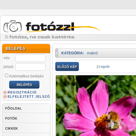
BELÉPÉS
makró
KATEGÓRIA:
név
jelszó
|
|
egyéb
ELŐZŐ KÉP
Automatikus belépés
REGISZTRÁCIÓ
ELFELEJTETT JELSZÓ
FŐOLDAL
FOTÓK
CIKKEK