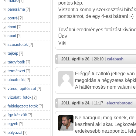
makró
[
?
]
pontos kép.
panoráma
[
?
]
Viszont a komoly szerkesztési hibá
pontszámot, de egy 4-est bátran! :-)
portré
[
?
]
riport
[
?
]
További eredményes fotózást kíváno
sport
[
?
]
Üdv
Viki
szociofotók
[
?
]
tájkép
[
?
]
2011. április 26.
| 20:10 |
calabash
tárgyfotók
[
?
]
természet
[
?
]
Eléggé tucatfotó jellege van
utcaifotók
[
?
]
megoldás a négyzetes képk
A háttérmosás nem valami es
város, építészet
[
?
]
vízalatti fotók
[
?
]
2011. április 24.
| 11:17 |
electrobotond
feldolgozott fotók
[
?
]
így készült
[
?
]
Ne haragudj meg kerlek, de 
egyéb
[
?
]
kesziteni aki akar. Legkozel
erdekesebb nezopontot, felul
pályázat
[
?
]