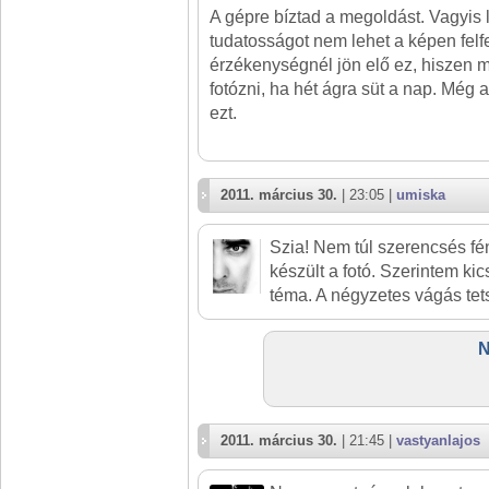
A gépre bíztad a megoldást. Vagyi
tudatosságot nem lehet a képen fel
érzékenységnél jön elő ez, hiszen 
fotózni, ha hét ágra süt a nap. Még 
ezt.
2011. március 30.
| 23:05 |
umiska
Szia! Nem túl szerencsés fé
készült a fotó. Szerintem kic
téma. A négyzetes vágás tets
N
2011. március 30.
| 21:45 |
vastyanlajos