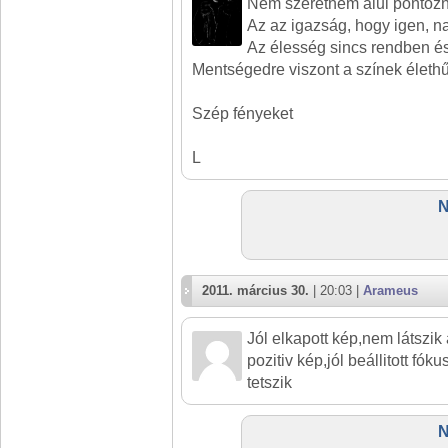
Nem szeretném alul pontozni
Az az igazság, hogy igen, nag
Az élesség sincs rendben é
Mentségedre viszont a színek életh
Szép fényeket
L
N
2011. március 30.
| 20:03 |
Arameus
Jól elkapott kép,nem látszik
pozitiv kép,jól beállitott fóku
tetszik
N