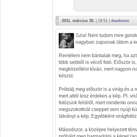
2011. március 30.
| 19:51 |
deadness
Szia! Nem tudom mire gondol
nagyban zajosnak látom a ké
Remélem nem bántalak meg, ha azt
több sebből is vérző fotó. Először i
megközelítést kíván, mert nagyon-n
készül.
Próbálj meg először is a virág és a ro
mert attól lesz érdekes a kép. Pl. v
fotózunk felülről, mert mindenki onna
megszokottnál cseppet sem nyújt k
látványt a kép. Egyébként virágfotó
Másodszor, a középre helyezett tém
próbáld meg harmadolni a képet (ar