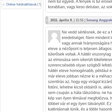
nem tul egyedi. A fenyek is tul erosek
Online fotókiállítások
[
?
]
korabban, vagy keso delutan, az sok
2011. április 9.
| 15:56 |
Senang Anggrek
Ne vedd sértésnek, de ez a 
eredetiséget. Nem mindent l
vagy annak hiányosságára ha
eleve a nézőpont is teljesen átlagos,
túlerősek voltak. A háttér viszonylag
az elmosása sem sikerült tökéletesre
szerencsésebb olyan szögből lefotó
háttér eleve homogénabb, például e
már eleve jobban nézne ki a méhacs
szentírás az, hogy egy virágot kizáró
fotóni, lehetne kicsit oldalról is, a
sem csupán a háta látszódna. ne har
kép van ilyen témával megfotózva, 
többet vár el egy ilyen látványtól. E
kattintásnak tünik, és a többi hason