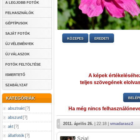
A LEGJOBB FOTÓK
FELHASZNÁLÓK
GÉPTÍPUSOK
SAJÁT FOTÓK
KÖZEPES
EREDETI
ÚJ VÉLEMÉNYEK
ÚJ VÁLASZOK
FOTÓK FELTÖLTÉSE
ISMERTETŐ
A képek értékeléséhez
teljes szövegének elolvas
SZABÁLYZAT
KATEGÓRIÁK
BELÉP
absztrakt
[
?
]
Ha még nincs felhasználónev
abszurd
[
?
]
2011. április 26.
| 22:18 |
vmadarasz2
akt
[
?
]
állatfotók
[
?
]
Szia!