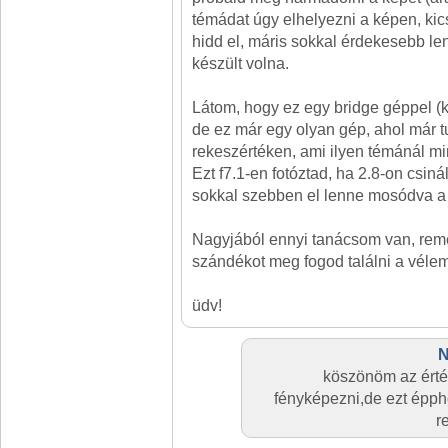
témádat úgy elhelyezni a képen, kics
hidd el, máris sokkal érdekesebb len
készült volna.
Látom, hogy ez egy bridge géppel (k
de ez már egy olyan gép, ahol már tu
rekeszértéken, ami ilyen témánál mi
Ezt f7.1-en fotóztad, ha 2.8-on csiná
sokkal szebben el lenne mosódva a 
Nagyjából ennyi tanácsom van, rem
szándékot meg fogod találni a vél
üdv!
N
köszönöm az ért
fényképezni,de ezt épph
r