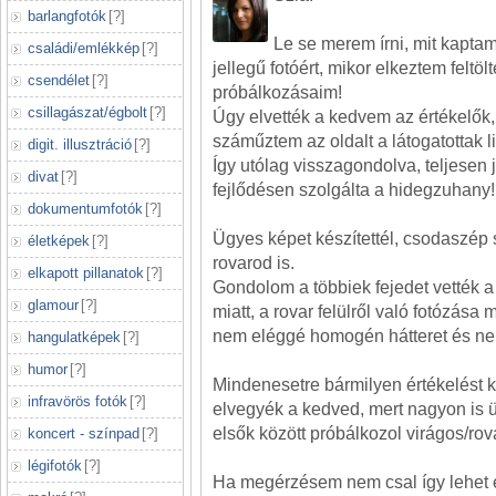
barlangfotók
[
?
]
Le se merem írni, mit kaptam
családi/emlékkép
[
?
]
jellegű fotóért, mikor elkeztem feltölt
csendélet
[
?
]
próbálkozásaim!
csillagászat/égbolt
[
?
]
Úgy elvették a kedvem az értékelők,
száműztem az oldalt a látogatottak li
digit. illusztráció
[
?
]
Így utólag visszagondolva, teljesen 
divat
[
?
]
fejlődésen szolgálta a hidegzuhany!
dokumentumfotók
[
?
]
Ügyes képet készítettél, csodaszép 
életképek
[
?
]
rovarod is.
elkapott pillanatok
[
?
]
Gondolom a többiek fejedet vették 
glamour
[
?
]
miatt, a rovar felülről való fotózása m
nem eléggé homogén hátteret és nem
hangulatképek
[
?
]
humor
[
?
]
Mindenesetre bármilyen értékelést 
infravörös fotók
[
?
]
elvegyék a kedved, mert nagyon is 
elsők között próbálkozol virágos/rova
koncert - színpad
[
?
]
légifotók
[
?
]
Ha megérzésem nem csal így lehet 