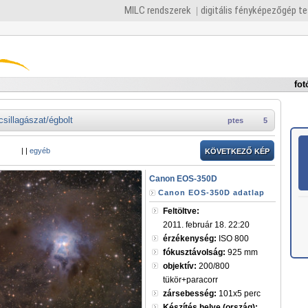
MILC rendszerek
digitális fényképezőgép t
fot
csillagászat/égbolt
ptes
5
|
|
egyéb
KÖVETKEZŐ KÉP
Canon EOS-350D
Canon EOS-350D adatlap
Feltöltve:
2011. február 18. 22:20
érzékenység:
ISO 800
fókusztávolság:
925 mm
objektív:
200/800
tükör+paracorr
zársebesség:
101x5 perc
Készítés helye (ország):