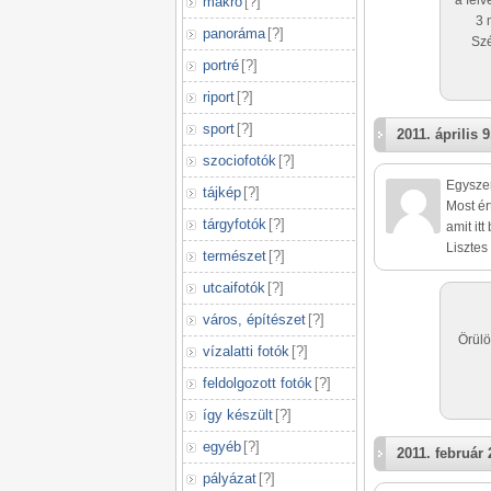
a felv
makró
[
?
]
3 
panoráma
[
?
]
Szé
portré
[
?
]
riport
[
?
]
sport
[
?
]
2011. április 9
szociofotók
[
?
]
Egysze
tájkép
[
?
]
Most ér
tárgyfotók
[
?
]
amit itt
Lisztes
természet
[
?
]
utcaifotók
[
?
]
város, építészet
[
?
]
Örülö
vízalatti fotók
[
?
]
feldolgozott fotók
[
?
]
így készült
[
?
]
egyéb
[
?
]
2011. február 
pályázat
[
?
]