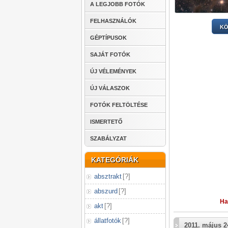
A LEGJOBB FOTÓK
FELHASZNÁLÓK
KÖ
GÉPTÍPUSOK
SAJÁT FOTÓK
ÚJ VÉLEMÉNYEK
ÚJ VÁLASZOK
FOTÓK FELTÖLTÉSE
ISMERTETŐ
SZABÁLYZAT
KATEGÓRIÁK
absztrakt
[
?
]
abszurd
[
?
]
Ha
akt
[
?
]
állatfotók
[
?
]
2011. május 2