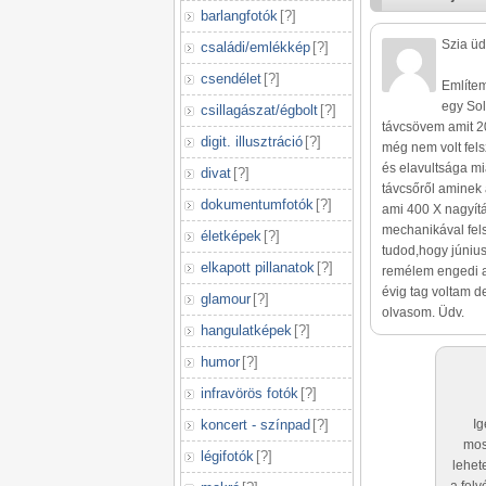
barlangfotók
[
?
]
Szia üd
családi/emlékkép
[
?
]
csendélet
[
?
]
Említem
egy Sol
csillagászat/égbolt
[
?
]
távcsövem amit 2
digit. illusztráció
[
?
]
még nem volt fel
és elavultsága mi
divat
[
?
]
távcsőről aminek 
dokumentumfotók
[
?
]
ami 400 X nagyít
mechanikával fels
életképek
[
?
]
tudod,hogy június
elkapott pillanatok
[
?
]
remélem engedi a
évig tag voltam 
glamour
[
?
]
olvasom. Üdv.
hangulatképek
[
?
]
humor
[
?
]
infravörös fotók
[
?
]
koncert - színpad
[
?
]
Ig
mos
légifotók
[
?
]
lehet