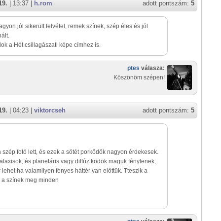
19.
| 13:37 |
h.rom
adott pontszám:
5
agyon jól sikerült felvétel, remek színek, szép éles és jól
ált.
lok a Hét csillagászati képe címhez is.
ptes
válasza:
Köszönöm szépen!
19.
| 04:23 |
viktorcseh
adott pontszám:
5
szép fotó lett, és ezek a sötét porködök nagyon érdekesek.
alaxisok, és planetáris vagy diffúz ködök maguk fénylenek,
 lehet ha valamilyen fényes háttér van előttük. Tteszik a
, a színek meg minden