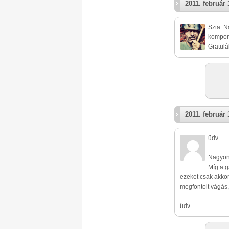
2011. február 
Szia. N
kompon
Gratulá
2011. február 
üdv
Nagyon 
Míg a g
ezeket csak akkor
megfontolt vágás
üdv