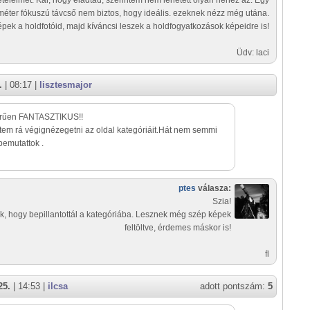
ételeimet. Kár, hogy eladtad, szerintem nem lehetett olyan nehéz az. Egy
méter fókuszú távcső nem biztos, hogy ideális. ezeknek nézz még utána.
pek a holdfotóid, majd kíváncsi leszek a holdfogyatkozások képeidre is!
Üdv: laci
.
| 08:17 |
lisztesmajor
rűen FANTASZTIKUS!!
tem rá végignézegetni az oldal kategóriáit.Hát nem semmi
 bemutattok .
ptes
válasza:
Szia!
k, hogy bepillantottál a kategóriába. Lesznek még szép képek
feltöltve, érdemes máskor is!
fl
25.
| 14:53 |
ilcsa
adott pontszám:
5