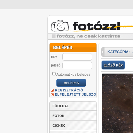
BELÉPÉS
KATEGÓRIA:
név
jelszó
ELŐZŐ KÉP
Automatikus belépés
REGISZTRÁCIÓ
ELFELEJTETT JELSZÓ
FŐOLDAL
FOTÓK
CIKKEK