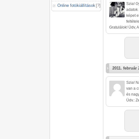
Szia! G
Online fotókiállítások
[
?
]
adatok 
képet e
feltéte
Gratulálok! Üdv, At
2011. február 
Szia! N
van a c
és nagy
Üdv.: Ze