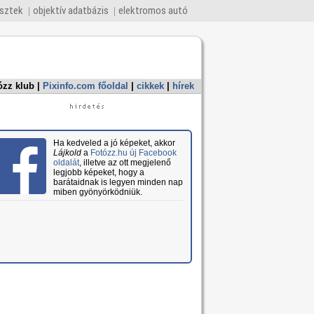
esztek
objektív adatbázis
elektromos autó
ózz klub
|
Pixinfo.com főoldal
|
cikkek
|
hírek
Ha kedveled a jó képeket, akkor
Lájkold
a
Fotózz.hu új Facebook
oldalát
, illetve az ott megjelenő
legjobb képeket, hogy a
barátaidnak is legyen minden nap
miben gyönyörködniük.