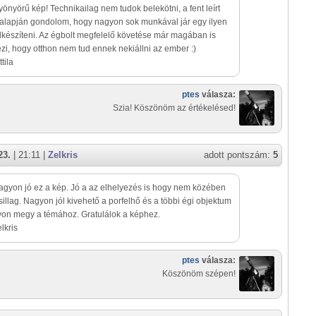
yönyörű kép! Technikailag nem tudok belekötni, a fent leírt
alapján gondolom, hogy nagyon sok munkával jár egy ilyen
lkészíteni. Az égbolt megfelelő követése már magában is
lezi, hogy otthon nem tud ennek nekiállni az ember :)
tila
ptes
válasza:
Szia! Köszönöm az értékelésed!
23.
| 21:11 |
Zelkris
adott pontszám:
5
agyon jó ez a kép. Jó a az elhelyezés is hogy nem közében
sillag. Nagyon jól kivehető a porfelhő és a többi égi objektum
on megy a témához. Gratulálok a képhez.
lkris
ptes
válasza:
Köszönöm szépen!