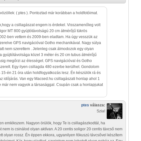
vözöllek: ( ptes ). Pontoztad már korábban a holdfotóimat.
,hogy a csillagászat engem is érdekel. Visszamenőleg volt
igor MT 800 gyújtótávolságú 20 cm átmérőjű tükrös
002-ben vettem és 2009-ben eladtam. Ha úgy vesszük az
szerelve GPS navigációval Gotho mechanikával. Nagy súlya
att nem szerettem . Jelenleg csak álmodozok egy olyan
a gyújtótávolsága közel 3 méter és 20 cm tubus átmérőjű
ásig megőrzi az élességet. GPS navigációval és Gotho
zerelt. Egy ilyen csillagda 480 ezerbe kerülhet. Gondolom
 15-én 21 óra után holdfogyatkozás lesz. Én készülök rá és
z időjárás. Van egy Macsed.hu csillagászati honlap ahol 1
de már nem vagyok a társasággal. Csupán csak a honlapjukat
ptes
válasza:
Szia!
en emlékszem. Nagyon örülök, hogy Te is csillagászkodtál, ha
t nem is csinálod olyan aktívan. A 20 centis soligor 20 centis távcső nem
ett olyan rossz. Én éppen ekkora, ugyanilyen fókuszú távcsővel készítem