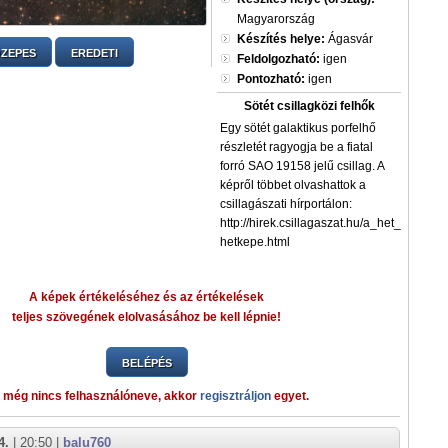
Magyarország
Készítés helye:
Ágasvár
ZEPES
EREDETI
Feldolgozható:
igen
Pontozható:
igen
Sötét csillagközi felhők
Egy sötét galaktikus porfelhő
részletét ragyogja be a fiatal
forró SAO 19158 jelű csillag. A
képről többet olvashattok a
csillagászati hírportálon:
http://hirek.csillagaszat.hu/a_het_csilla
hetkepe.html
A képek értékeléséhez és az értékelések
teljes szövegének elolvasásához be kell lépnie!
BELÉPÉS
 még nincs felhasználóneve, akkor
regisztráljon
egyet.
4.
| 20:50 |
balu760