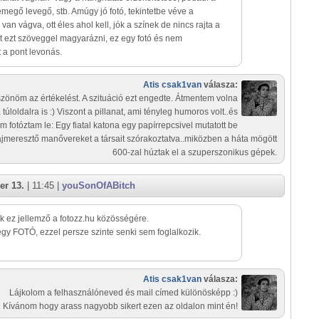
megő levegő, stb. Amúgy jó fotó, tekintetbe véve a
van vágva, ott éles ahol kell, jók a színek de nincs rajta a
t ezt szöveggel magyarázni, ez egy fotó és nem
 a pont levonás.
Atis csak1van
válasza:
zönöm az értékelést. A szituáció ezt engedte. Átmentem volna
 túloldalra is :) Viszont a pillanat, ami tényleg humoros volt..és
m fotóztam le: Egy fiatal katona egy papírrepcsivel mutatott be
jmeresztő manővereket a társait szórakoztatva..miközben a háta mögött
600-zal húztak el a szuperszonikus gépek.
er 13.
| 11:45 |
youSonOfABitch
 ez jellemző a fotozz.hu közösségére.
gy FOTÓ, ezzel persze szinte senki sem foglalkozik.
Atis csak1van
válasza:
Lájkolom a felhasználóneved és mail címed különösképp :)
Kívánom hogy arass nagyobb sikert ezen az oldalon mint én!