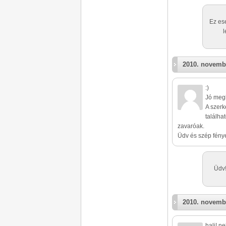
Ez es
l
2010. novembe
:)
Jó megl
A szerk
találha
zavaróak.
Üdv és szép fénye
Üdv!
2010. novembe
hali! n