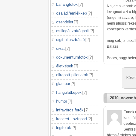
hozza -
barlangfotók
[
?
]
Na, de a keprol:
levagnad azt a big
családi/emlékkép
[
?
]
(engem) zavaro, 
csendélet
[
?
]
nemi plussz rekes
koncepcio kerdese
csillagászat/égbolt
[
?
]
digit. illusztráció
[
?
]
meg sok jo leszalla
Balazs
divat
[
?
]
dokumentumfotók
[
?
]
Boccs, hogy beler
életképek
[
?
]
elkapott pillanatok
[
?
]
Köszö
glamour
[
?
]
hangulatképek
[
?
]
2010. novemb
humor
[
?
]
infravörös fotók
[
?
]
Ennek a
katonát
koncert - színpad
[
?
]
géphez.
légifotók
[
?
]
Senki s
biztos érdekes po