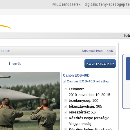
MILC rendszerek
digitális fényképezőgép t
fot
humor
Atis csak1van
4,05
|
|
egyéb
KÖVETKEZŐ KÉP
Canon EOS-40D
Canon EOS-40D adatlap
Feltöltve:
2010. november 10. 20:15
érzékenység:
100
fókusztávolság:
365
rekeszérték:
5,6
Készítés helye (ország):
Magyarország
Készítés helye:
Kecskemét