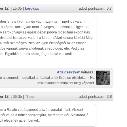
er 12.
| 16:05 |
kerokaa
adott pontszám:
3,7
alon lehetett volna még vágni szerintem, mert így valami
 a képbe, ami ugyan nem lényeges, de elvonja a figyelmet.
só sarok.) Vagy az egész gépet jobbra mozdítani exponálás
lletve alul is maradt valami a képen. (A két katona között.) Még
mi már személyes ízlés: az ilyen élességnél az az ember
k be vannak vágva a katonák a repülőgép elé. Pedig ez
an. Egyébkét remek szem, jó gondolat volt amit
Atis csak1van
válasza:
ó a szemed, megláttad a hibákat amik fölött én elsiklottam. Ha
lesz alkalmam töltök fel még képeket.
er 12.
| 06:35 |
Theo
adott pontszám:
3,8
m a Rafale vadászgépet, a szép vonalai miatt. Viszont
ttél volna a háttér horizontjára, mert balra dől. A pillanat jó,
icit életlenek az emberkék.