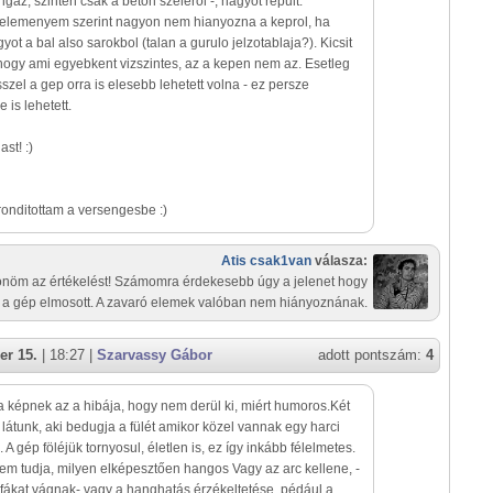
 igaz, szinten csak a beton szelerol -, nagyot repult.
 velemenyem szerint nagyon nem hianyozna a keprol, ha
yot a bal also sarokbol (talan a gurulo jelzotablaja?). Kicsit
hogy ami egyebkent vizszintes, az a kepen nem az. Esetleg
szel a gep orra is elesebb lehetett volna - ez persze
 is lehetett.
st! :)
onditottam a versengesbe :)
Atis csak1van
válasza:
nöm az értékelést! Számomra érdekesebb úgy a jelenet hogy
a gép elmosott. A zavaró elemek valóban nem hiányoznának.
er 15.
| 18:27 |
Szarvassy Gábor
adott pontszám:
4
 képnek az a hibája, hogy nem derül ki, miért humoros.Két
 látunk, aki bedugja a fülét amikor közel vannak egy harci
 A gép föléjük tornyosul, életlen is, ez így inkább félelmetes.
em tudja, milyen elképesztően hangos Vagy az arc kellene, -
fákat vágnak- vagy a hanghatás érzékeltetése, pédául a