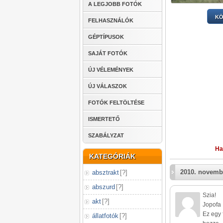
A LEGJOBB FOTÓK
KÖ
FELHASZNÁLÓK
GÉPTÍPUSOK
SAJÁT FOTÓK
ÚJ VÉLEMÉNYEK
ÚJ VÁLASZOK
FOTÓK FELTÖLTÉSE
ISMERTETŐ
SZABÁLYZAT
Ha
KATEGÓRIÁK
2010. novemb
absztrakt
[
?
]
abszurd
[
?
]
Szia!
akt
[
?
]
Jopofa 
Ez egy 
állatfotók
[
?
]