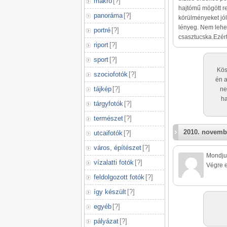
makró
[
?
]
hajtómű mögött re
panoráma
[
?
]
körülményeket jól 
lényeg. Nem lehe
portré
[
?
]
csasztucska.Ezért
riport
[
?
]
sport
[
?
]
Kös
szociofotók
[
?
]
én a
tájkép
[
?
]
ne
ha
tárgyfotók
[
?
]
természet
[
?
]
2010. novemb
utcaifotók
[
?
]
város, építészet
[
?
]
Mondjuk
vízalatti fotók
[
?
]
Végre e
feldolgozott fotók
[
?
]
így készült
[
?
]
egyéb
[
?
]
pályázat
[
?
]