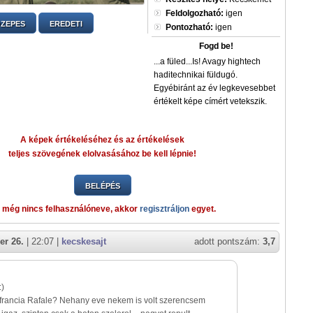
Feldolgozható:
igen
ZEPES
EREDETI
Pontozható:
igen
Fogd be!
...a füled...Is! Avagy hightech
haditechnikai füldugó.
Egyébiránt az év legkevesebbet
értékelt képe címért vetekszik.
A képek értékeléséhez és az értékelések
teljes szövegének elolvasásához be kell lépnie!
BELÉPÉS
 még nincs felhasználóneve, akkor
regisztráljon
egyet.
er 26.
| 22:07 |
kecskesajt
adott pontszám:
3,7
:)
francia Rafale? Nehany eve nekem is volt szerencsem