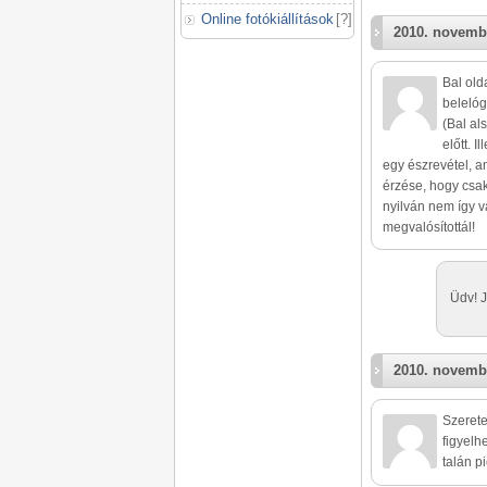
Online fotókiállítások
[
?
]
2010. novemb
Bal old
belelóg
(Bal al
előtt. I
egy észrevétel, a
érzése, hogy csa
nyilván nem így v
megvalósítottál!
Üdv! J
2010. novemb
Szerete
figyelhe
talán p