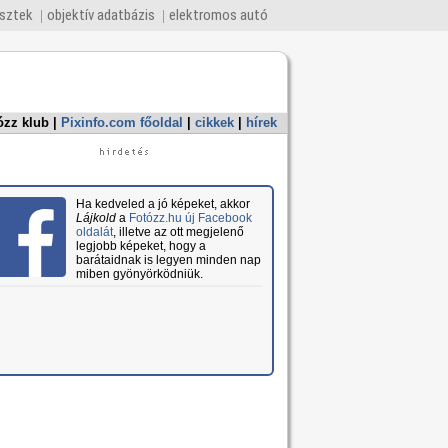
esztek
objektív adatbázis
elektromos autó
ózz klub
|
Pixinfo.com főoldal
|
cikkek
|
hírek
Ha kedveled a jó képeket, akkor
Lájkold
a
Fotózz.hu új Facebook
oldalát
, illetve az ott megjelenő
legjobb képeket, hogy a
barátaidnak is legyen minden nap
miben gyönyörködniük.