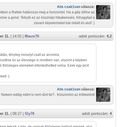
Atis csak1van
válasza:
etben a Rafale határozza meg a horizontot. Ha a gép dőlne az
enne a gond. Tetszik ez az össznépi hibakeresés. Kihagytad a
zavaró képelemeket bal oldalt és alul! :)
r 11.
| 14:02 |
Mausi76
adott pontszám:
4,2
átás, tényleg mosolyt csalt az arcomra.
esztése és az élessége is rendben van, viszont a képben
tó fölösleges elemeket eltüntedhetted volna. Ezek egy picit
ket! :)
Atis csak1van
válasza:
 Nekem eddig miért is nem tűnt fel?.. Köszönöm az értékelést!
r 11.
| 08:27 |
Sly78
adott pontszám:
4
ekem tetszik a kép, de vannak fölösleges belógó elemek, alul