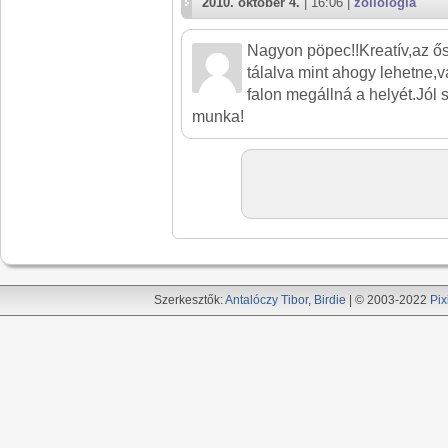
2010. október 4.
| 16:06 |
zoliologia
Nagyon pöpec!!Kreatív,az ő
tálalva mint ahogy lehetne,
falon megállná a helyét.Jól 
munka!
Szerkesztők:
Antalóczy Tibor
,
Birdie
| © 2003-2022
Pix