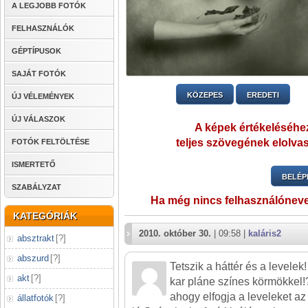
A LEGJOBB FOTÓK
FELHASZNÁLÓK
GÉPTÍPUSOK
SAJÁT FOTÓK
KÖZEPES
EREDETI
ÚJ VÉLEMÉNYEK
ÚJ VÁLASZOK
A képek értékeléséhez
teljes szövegének elolvas
FOTÓK FELTÖLTÉSE
ISMERTETŐ
BELÉP
SZABÁLYZAT
Ha még nincs felhasználónev
KATEGÓRIÁK
2010. október 30.
| 09:58 |
kaláris2
absztrakt
[
?
]
abszurd
[
?
]
Tetszik a háttér és a levele
akt
[
?
]
kar pláne színes körmökkel!
ahogy elfogja a leveleket az
állatfotók
[
?
]