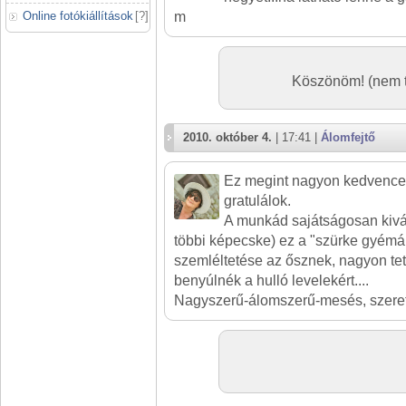
Online fotókiállítások
[
?
]
m
Köszönöm! (nem tö
2010. október 4.
| 17:41 |
Álomfejtő
Ez megint nagyon kedvences
gratulálok.
A munkád sajátságosan kivál
többi képecske) ez a "szürke gyémá
szemléltetése az ősznek, nagyon tet
benyúlnék a hulló levelekért....
Nagyszerű-álomszerű-mesés, szerete