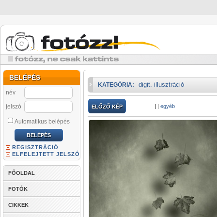
BELÉPÉS
digit. illusztráció
KATEGÓRIA:
név
jelszó
|
|
egyéb
ELŐZŐ KÉP
Automatikus belépés
REGISZTRÁCIÓ
ELFELEJTETT JELSZÓ
FŐOLDAL
FOTÓK
CIKKEK