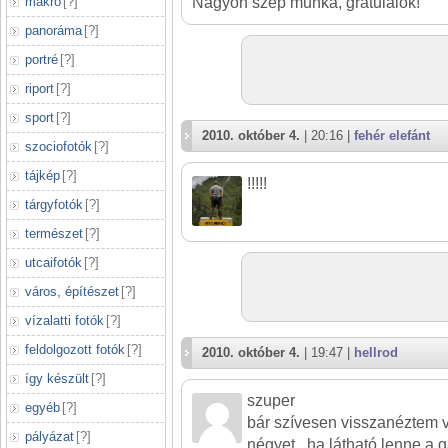
makró
[
?
]
Nagyon szép munka, gratulálok!
panoráma
[
?
]
portré
[
?
]
riport
[
?
]
sport
[
?
]
2010. október 4.
| 20:16 |
fehér elefánt
szociofotók
[
?
]
tájkép
[
?
]
!!!!!
tárgyfotók
[
?
]
természet
[
?
]
utcaifotók
[
?
]
város, építészet
[
?
]
vízalatti fotók
[
?
]
feldolgozott fotók
[
?
]
2010. október 4.
| 19:47 |
hellrod
így készült
[
?
]
szuper
egyéb
[
?
]
bár szívesen visszanéztem 
pályázat
[
?
]
négyet...ha látható lenne a 