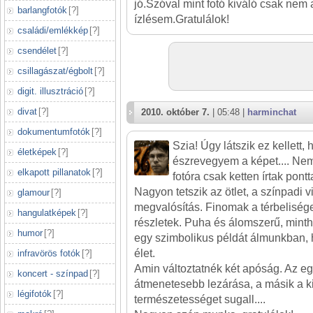
jó.Szóval mint fotó kiváló csak nem 
barlangfotók
[
?
]
ízlésem.Gratulálok!
családi/emlékkép
[
?
]
csendélet
[
?
]
csillagászat/égbolt
[
?
]
digit. illusztráció
[
?
]
divat
[
?
]
2010. október 7.
| 05:48 |
harminchat
dokumentumfotók
[
?
]
Szia! Úgy látszik ez kellett,
életképek
[
?
]
észrevegyem a képet.... Nem
elkapott pillanatok
[
?
]
fotóra csak ketten írtak pontt
Nagyon tetszik az ötlet, a színpadi 
glamour
[
?
]
megvalósítás. Finomak a térbeliség
hangulatképek
[
?
]
részletek. Puha és álomszerű, minth
humor
[
?
]
egy szimbolikus példát álmunkban,
élet.
infravörös fotók
[
?
]
Amin változtatnék két apóság. Az egy
koncert - színpad
[
?
]
átmenetesebb lezárása, a másik a ki
légifotók
[
?
]
természetességet sugall....