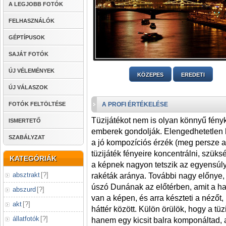
A LEGJOBB FOTÓK
FELHASZNÁLÓK
GÉPTÍPUSOK
SAJÁT FOTÓK
ÚJ VÉLEMÉNYEK
KÖZEPES
EREDETI
ÚJ VÁLASZOK
FOTÓK FELTÖLTÉSE
A PROFI ÉRTÉKELÉSE
Tüzijátékot nem is olyan könnyű fény
ISMERTETŐ
emberek gondolják. Elengedhetetlen h
SZABÁLYZAT
a jó kompozíciós érzék (meg persze a
tüzijáték fényeire koncentrálni, szük
KATEGÓRIÁK
a képnek nagyon tetszik az egyensúly
absztrakt
[
?
]
rakéták aránya. További nagy előnye, 
úszó Dunának az előtérben, amit a haj
abszurd
[
?
]
van a képen, és arra készteti a nézőt
akt
[
?
]
háttér között. Külön örülök, hogy a t
állatfotók
[
?
]
hanem egy kicsit balra komponáltad,