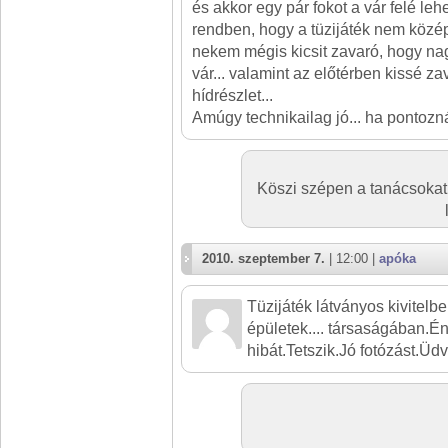
és akkor egy pár fokot a vár felé lehet
rendben, hogy a tüzijáték nem közép
nekem mégis kicsit zavaró, hogy na
vár... valamint az előtérben kissé za
hídrészlet...
Amúgy technikailag jó... ha pontozn
Köszi szépen a tanácsokat!
2010. szeptember 7.
| 12:00 |
apóka
Tüzijáték látványos kivitelbe
épületek.... társaságában.É
hibát.Tetszik.Jó fotózást.Üdv