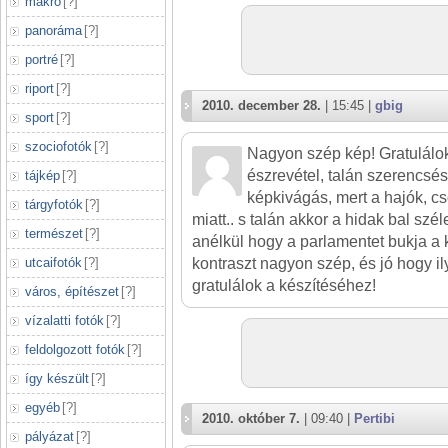
makró
[
?
]
panoráma
[
?
]
portré
[
?
]
riport
[
?
]
2010. december 28.
| 15:45 |
gbig
sport
[
?
]
szociofotók
[
?
]
Nagyon szép kép! Gratulálo
észrevétel, talán szerencsése
tájkép
[
?
]
képkivágás, mert a hajók, c
tárgyfotók
[
?
]
miatt.. s talán akkor a hidak bal szél
természet
[
?
]
anélkül hogy a parlamentet bukja a 
utcaifotók
[
?
]
kontraszt nagyon szép, és jó hogy i
gratulálok a készítéséhez!
város, építészet
[
?
]
vízalatti fotók
[
?
]
feldolgozott fotók
[
?
]
így készült
[
?
]
egyéb
[
?
]
2010. október 7.
| 09:40 |
Pertibi
pályázat
[
?
]