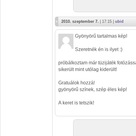
2010. szeptember 7.
| 17:15 |
ubid
Gyönyörű tartalmas kép!
Szeretnék én is ilyet :)
próbálkoztam már tüzijáték fotózáss
sikerült mint utólag kiderült!
Gratuálok hozzá!
gyönyörű színek, szép éles kép!
A keret is tetszik!