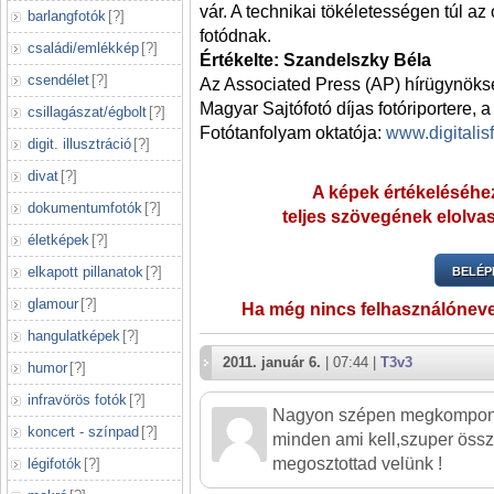
vár. A technikai tökéletességen túl 
barlangfotók
[
?
]
fotódnak.
családi/emlékkép
[
?
]
Értékelte: Szandelszky Béla
csendélet
[
?
]
Az Associated Press (AP) hírügynöks
Magyar Sajtófotó díjas fotóriportere, a 
csillagászat/égbolt
[
?
]
Fotótanfolyam oktatója:
www.digitalis
digit. illusztráció
[
?
]
divat
[
?
]
A képek értékeléséhez
dokumentumfotók
[
?
]
teljes szövegének elolvas
életképek
[
?
]
elkapott pillanatok
[
?
]
BELÉP
glamour
[
?
]
Ha még nincs felhasználónev
hangulatképek
[
?
]
2011. január 6.
| 07:44 |
T3v3
humor
[
?
]
infravörös fotók
[
?
]
Nagyon szépen megkomponál
koncert - színpad
[
?
]
minden ami kell,szuper öss
megosztottad velünk !
légifotók
[
?
]