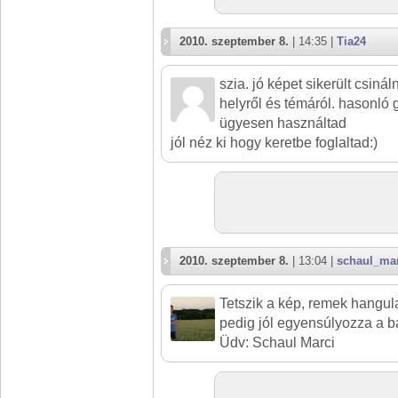
2010. szeptember 8.
| 14:35 |
Tia24
szia. jó képet sikerült csin
helyről és témáról. hasonló
ügyesen használtad
jól néz ki hogy keretbe foglaltad:)
2010. szeptember 8.
| 13:04 |
schaul_ma
Tetszik a kép, remek hangula
pedig jól egyensúlyozza a b
Üdv: Schaul Marci