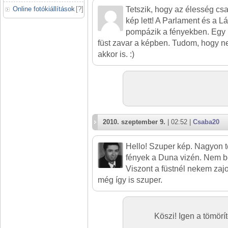
Online fotókiállítások
[
?
]
Tetszik, hogy az élesség csa
kép lett! A Parlament és a L
pompázik a fényekben. Egy p
füst zavar a képben. Tudom, hogy ne
akkor is. :)
2010. szeptember 9.
| 02:52 |
Csaba20
Hello! Szuper kép. Nagyon 
fények a Duna vizén. Nem be
Viszont a füstnél nekem zajo
még így is szuper.
Köszi! Igen a tömörít