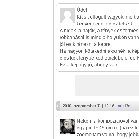
Üdv!
Kicsit elfogult vagyok, mert 
kedvenceim, de ez tetszik.
A hidak, a hajók, a fények és termés
robbanásai is mind a helyükön va
jól esik ránézni a képre.
Ha nagyon kötekedni akarnék, a kép 
éles kék fénybe köthetnék bele, de
Ez a kép így jó, ahogy van.
2010. szeptember 7.
| 12:16 |
miki3d
Nekem a kompozicióval van k
egy picit ~45mm-re (ha ez te
zoomoltam volna, hogy jobb