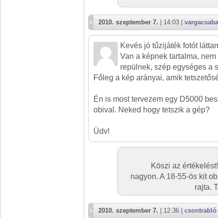
2010. szeptember 7.
| 14:03 |
vargacsab
Kevés jó tűzijáték fotót láttam
Van a képnek tartalma, nem
repülnek, szép egységes a s
Főleg a kép arányai, amik tetszetősé
Én is most tervezem egy D5000 bes
obival. Neked hogy tetszik a gép?
Üdv!
Köszi az értékelést
nagyon. A 18-55-ös kit o
rajta.
2010. szeptember 7.
| 12:36 |
csontrabló