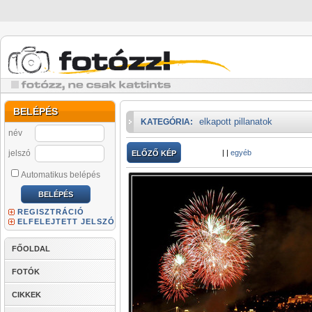
BELÉPÉS
elkapott pillanatok
KATEGÓRIA:
név
jelszó
|
|
egyéb
ELŐZŐ KÉP
Automatikus belépés
REGISZTRÁCIÓ
ELFELEJTETT JELSZÓ
FŐOLDAL
FOTÓK
CIKKEK