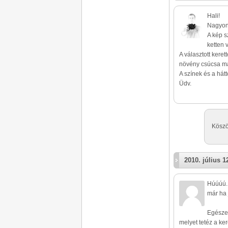
Hali!
Nagyon
A kép s
ketten 
A választott keret
növény csúcsa maj
A színek és a hát
Üdv.
Köszö
2010. július 1
Húúúú..
már ha 
Egészen
melyet tetéz a ker