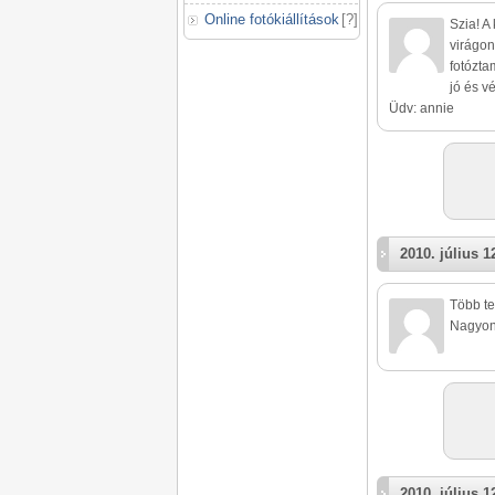
Online fotókiállítások
[
?
]
Szia! A
virágon
fotózta
jó és v
Üdv: annie
2010. július 1
Több te
Nagyon 
2010. július 1