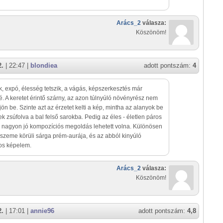
Arács_2
válasza:
Köszönöm!
2.
| 22:47 |
blondiea
adott pontszám:
4
k, expó, élesség tetszik, a vágás, képszerkesztés már
. A keretet érintő szárny, az azon túlnyúló növényrész nem
jön be. Szinte azt az érzetet kelti a kép, mintha az alanyok be
k zsúfolva a bal felső sarokba. Pedig az éles - életlen páros
l nagyon jó kompozíciós megoldás lehetett volna. Különösen
 szeme körüli sárga prém-aurája, és az abból kinyúló
yos képelem.
Arács_2
válasza:
Köszönöm!
2.
| 17:01 |
annie96
adott pontszám:
4,8