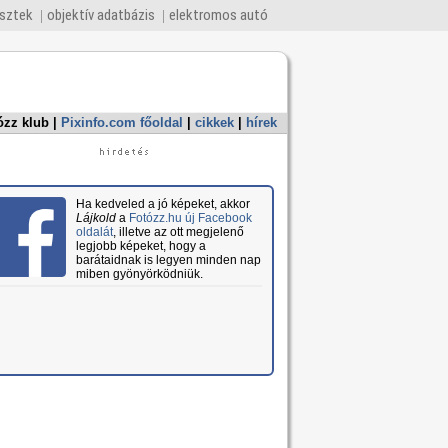
esztek
objektív adatbázis
elektromos autó
ózz klub
|
Pixinfo.com főoldal
|
cikkek
|
hírek
Ha kedveled a jó képeket, akkor
Lájkold
a
Fotózz.hu új Facebook
oldalát
, illetve az ott megjelenő
legjobb képeket, hogy a
barátaidnak is legyen minden nap
miben gyönyörködniük.