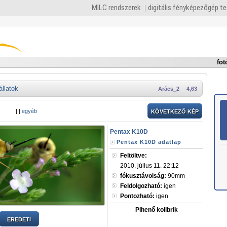
MILC rendszerek
digitális fényképezőgép t
fot
állatok
Arács_2
4,63
|
|
egyéb
KÖVETKEZŐ KÉP
Pentax K10D
Pentax K10D adatlap
Feltöltve:
2010. július 11. 22:12
fókusztávolság:
90mm
Feldolgozható:
igen
Pontozható:
igen
Pihenő kolibrik
EREDETI