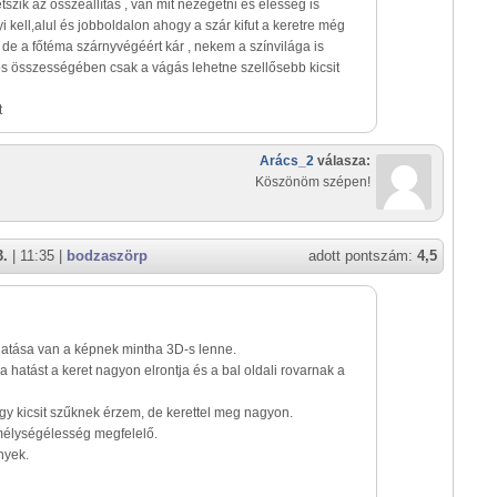
tetszik az összeállítás , van mit nézegetni és élesség is
 kell,alul és jobboldalon ahogy a szár kifut a keretre még
 , de a főtéma szárnyvégéért kár , nekem a színvilága is
ős összességében csak a vágás lehetne szellősebb kicsit
t
Arács_2
válasza:
Köszönöm szépen!
3.
| 11:35 |
bodzaszörp
adott pontszám:
4,5
atása van a képnek mintha 3D-s lenne.
 a hatást a keret nagyon elrontja és a bal oldali rovarnak a
 egy kicsit szűknek érzem, de kerettel meg nagyon.
mélységélesség megfelelő.
nyek.