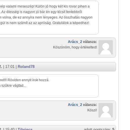
 kép valami meseszép! Külön jó hogy két kis rovar pihen a
. Az élesség is nagyon jó bár én egy kicsit fentebbről
m volna, de ez annyira nem lényeges. Az összhatás nagyon
égül is nem számít az az apróság. Gratulálok a képedhez!
Arács_2
válasza:
Köszönöm, hogy értékelted!
2.
| 17:01 |
Roland78
ret!!! Röviden ennyit írok hozzá.
szűkre vágtad...
Arács_2
válasza:
Köszi!
2.
| 15:40 |
Tibrincs
adott pontszám:
5