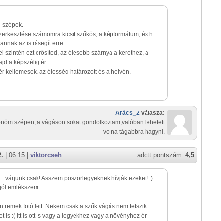
 szépek.
zerkesztése számomra kicsit szűkös, a képformátum, és h
vannak az is rásegít erre.
tel szintén ezt erősíted, az élesebb szárnya a kerethez, a
d a képszélig ér.
tér kellemesek, az élesség határozott és a helyén.
Arács_2
válasza:
nöm szépen, a vágáson sokat gondolkoztam,valóban lehetett
volna tágabbra hagyni.
2.
| 06:15 |
viktorcseh
adott pontszám:
4,5
.. várjunk csak! Asszem pöszörlegyeknek hívják ezeket! :)
jól emlékszem.
 remek fotó lett. Nekem csak a szűk vágás nem tetszik
et is :( itt is ott is vagy a legyekhez vagy a növényhez ér