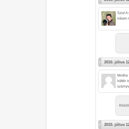
Szia! A
nálam m
2010. július 1
Mintha 
háttér 
szárnyv
Köszön
2010. július 1