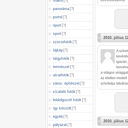
üdv.bodzaszörp
makró
[
?
]
panoráma
[
?
]
portré
[
?
]
riport
[
?
]
sport
[
?
]
2010. július 1
szociofotók
[
?
]
tájkép
[
?
]
A színe
kevésbé
tárgyfotók
[
?
]
igazán 
természet
[
?
]
lennéne
a világos virágga
utcaifotók
[
?
]
az életlen modell
város, építészet
[
?
]
szívókája látván
vízalatti fotók
[
?
]
feldolgozott fotók
[
?
]
így készült
[
?
]
egyéb
[
?
]
2010. július 1
pályázat
[
?
]