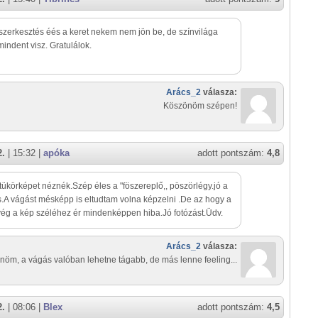
 szerkesztés éés a keret nekem nem jön be, de színvilága
indent visz. Gratulálok.
Arács_2
válasza:
Köszönöm szépen!
2.
| 15:32 |
apóka
adott pontszám:
4,8
tükörképet néznék.Szép éles a "föszereplő,, pöszörlégy.jó a
is.A vágást mésképp is eltudtam volna képzelni .De az hogy a
ég a kép széléhez ér mindenképpen hiba.Jó fotózást.Üdv.
Arács_2
válasza:
öm, a vágás valóban lehetne tágabb, de más lenne feeling...
2.
| 08:06 |
Blex
adott pontszám:
4,5