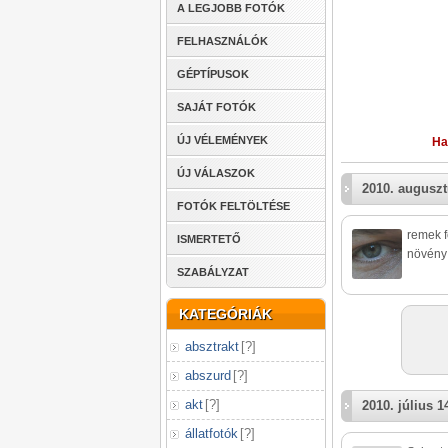
A LEGJOBB FOTÓK
FELHASZNÁLÓK
GÉPTÍPUSOK
SAJÁT FOTÓK
ÚJ VÉLEMÉNYEK
Ha
ÚJ VÁLASZOK
2010. auguszt
FOTÓK FELTÖLTÉSE
remek f
ISMERTETŐ
növény
SZABÁLYZAT
KATEGÓRIÁK
absztrakt
[
?
]
abszurd
[
?
]
akt
[
?
]
2010. július 1
állatfotók
[
?
]