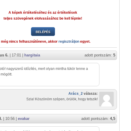
A képek értékeléséhez és az értékelések
teljes szövegének elolvasásához be kell lépnie!
BELÉPÉS
 még nincs felhasználóneve, akkor
regisztráljon
egyet.
us 6.
| 17:01 |
hargitaia
adott pontszám:
5
otó! nagyszerű időzítés, mert olyan mintha tükör lenne a
 mögött.
Arács_2
válasza:
Szia! Köszönöm szépen, örülök, hogy tetszik!
4.
| 10:56 |
evakar
adott pontszám:
4,5