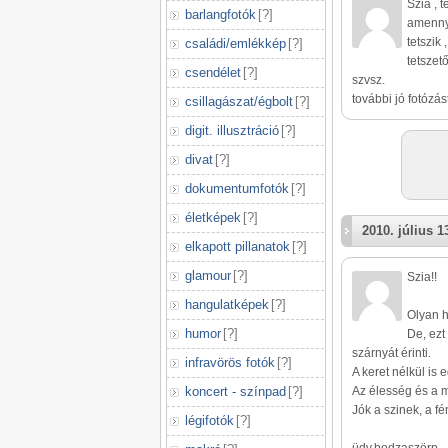
Szia , 
barlangfotók
[
?
]
amennyi
tetszik
családi/emlékkép
[
?
]
tetszet
csendélet
[
?
]
szvsz.
további jó fotózás
csillagászat/égbolt
[
?
]
digit. illusztráció
[
?
]
divat
[
?
]
dokumentumfotók
[
?
]
életképek
[
?
]
2010. július 1
elkapott pillanatok
[
?
]
glamour
[
?
]
Szia!!
hangulatképek
[
?
]
Olyan h
humor
[
?
]
De, ezt
szárnyát érinti.
infravörös fotók
[
?
]
A keret nélkül is
koncert - színpad
[
?
]
Az élesség és a 
Jók a szinek, a fé
légifotók
[
?
]