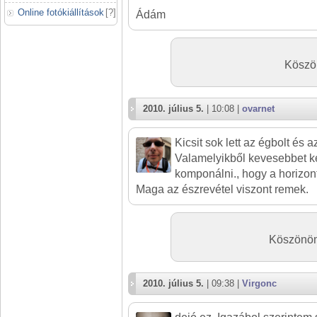
Online fotókiállítások
[
?
]
Ádám
Köszön
2010. július 5.
| 10:08 |
ovarnet
Kicsit sok lett az égbolt és az
Valamelyikből kevesebbet ke
komponálni., hogy a horizon
Maga az észrevétel viszont remek.
Köszönöm,
2010. július 5.
| 09:38 |
Virgonc