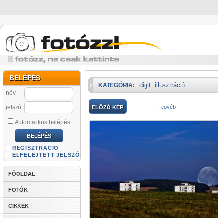
BELÉPÉS
digit. illusztráció
KATEGÓRIA:
név
jelszó
|
|
egyéb
ELŐZŐ KÉP
Automatikus belépés
REGISZTRÁCIÓ
ELFELEJTETT JELSZÓ
FŐOLDAL
FOTÓK
CIKKEK