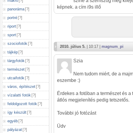
színe a szemszög meg kifejez
makró
[
?
]
képnek. a cím i9s illő
panoráma
[
?
]
portré
[
?
]
riport
[
?
]
sport
[
?
]
szociofotók
[
?
]
2010. július 5.
| 10:17 |
magnum_pi
tájkép
[
?
]
Szia
tárgyfotók
[
?
]
természet
[
?
]
Nem tudom miért, de a majmo
utcaifotók
[
?
]
eszembe :)
város, építészet
[
?
]
Érdekes a fotóban a természet és a 
vízalatti fotók
[
?
]
átlós megjelenítés pedig tetszetős.
feldolgozott fotók
[
?
]
így készült
[
?
]
További jó fotózást
egyéb
[
?
]
Üdv
pályázat
[
?
]