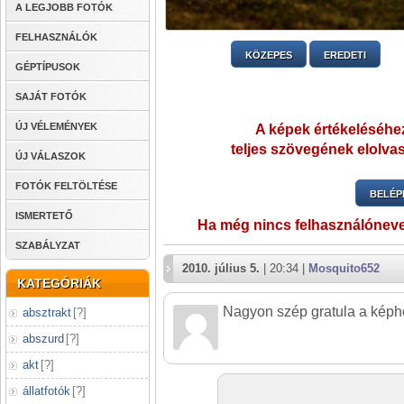
A LEGJOBB FOTÓK
FELHASZNÁLÓK
KÖZEPES
EREDETI
GÉPTÍPUSOK
SAJÁT FOTÓK
ÚJ VÉLEMÉNYEK
A képek értékeléséhez
teljes szövegének elolvas
ÚJ VÁLASZOK
FOTÓK FELTÖLTÉSE
BELÉP
ISMERTETŐ
Ha még nincs felhasználónev
SZABÁLYZAT
2010. július 5.
| 20:34 |
Mosquito652
KATEGÓRIÁK
Nagyon szép gratula a képhez
absztrakt
[
?
]
abszurd
[
?
]
akt
[
?
]
állatfotók
[
?
]