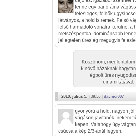
dejó ez. Igazábol szerintem
lenne egy panoráma vágással
felesleges, felhők ugysincse
látványos, a hold is remek. Felső vá
felső harmadoló vonalra kerülne, a 
metszéspontba. dominánsabb lenne a
jellegtelen üres ég megugyis felesl
Köszönöm, megfontolom t
kinövő házaknak hagytam
égbolt üres nyugodts
dinamikájával.
2010. július 5.
| 09:36 |
davinci007
gyönyörű a hold, nagyon jól 
vágáson javítanék, nekem tú
képen. Valahogy úgy vágtam
csúcsa a kép 2/3-ánál legyen.