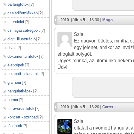
barlangfotók
[
?
]
családi/emlékkép
[
?
]
2010. július 5.
| 15:00 |
Mogo
csendélet
[
?
]
csillagászat/égbolt
[
?
]
Szia!
digit. illusztráció
[
?
]
Ez nagyon ötletes, mintha egy
egy jelenet, amikor az inváz
divat
[
?
]
elfoglalt bolygót.
dokumentumfotók
[
?
]
Ügyes munka, az utómunka nekem 
életképek
[
?
]
Üdv!
elkapott pillanatok
[
?
]
glamour
[
?
]
hangulatképek
[
?
]
humor
[
?
]
2010. július 5.
| 13:26 |
Carter
infravörös fotók
[
?
]
koncert - színpad
[
?
]
Szia
légifotók
[
?
]
eltalált a nyomott hangulat 